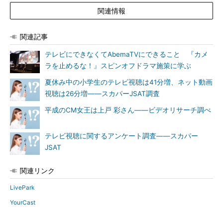
関連情報
関連記事
テレビにできなくてAbemaTVにできること 『カメ
ラを止めるな！』スピンオフドラマ施策に学ぶ
夏休み中の小学生のテレビ視聴は41分増、ネット動画
視聴は26分増――スカパーJSAT調査
平成のCM女王は上戸 彩さん――ビデオリサーチ調べ
テレビ視聴に関するアンケート調査――スカパー
JSAT
関連リンク
LivePark
YourCast