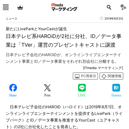
ニュース
2019年8月2日
新たにLiveParkとYourCastが誕生
日本テレビ系HAROiDが2社に分社、ID／データ事
業は「TVer」運営のプレゼントキャストに譲渡
日本テレビ子会社のHAROiDが、オンラインライブエンターテイ
ンメント事業とID／データ事業をそれぞれ別会社に分離する。
[ITmedia マーケティング]
PC用表示
関連情報
Share
Post
LINE
Hatena
日本テレビ子会社のHAROiD（ハロイド）は2019年8月1日、オ
ンラインライブエンターテインメントを提供するLivePark（ライ
ブパーク）とID／データ事業を推進するYourCast（ユアキャス
ト）の2社に分社化したことを発表した。