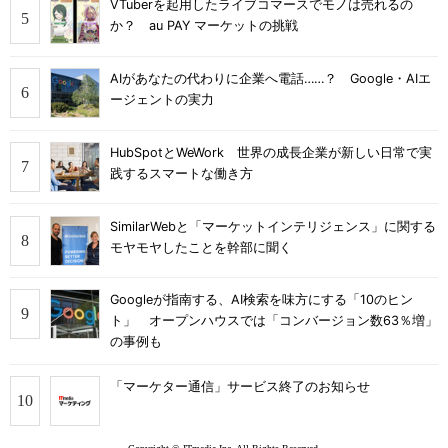
VTuberを起用したライブコマースでモノは売れるの
か？ au PAY マーケットの挑戦
AIがあなたの代わりに企業へ電話……？ Google・AIエ
ージェントの実力
HubSpotとWeWork 世界の成長企業が新しい日常で実
践するスマートな働き方
SimilarWebと「マーケットインテリジェンス」に関する
モヤモヤしたことを幹部に聞く
Googleが指南する、AI検索を味方にする「10のヒン
ト」 オープンハウスでは「コンバージョン数63％増」
の事例も
「マーケター通信」サービス終了のお知らせ