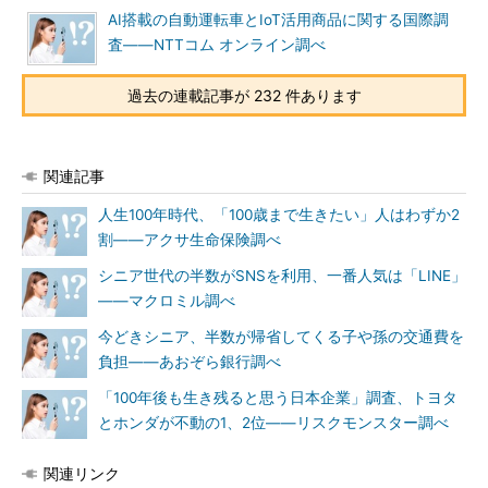
AI搭載の自動運転車とIoT活用商品に関する国際調
査――NTTコム オンライン調べ
過去の連載記事が 232 件あります
関連記事
人生100年時代、「100歳まで生きたい」人はわずか2
割――アクサ生命保険調べ
シニア世代の半数がSNSを利用、一番人気は「LINE」
――マクロミル調べ
今どきシニア、半数が帰省してくる子や孫の交通費を
負担――あおぞら銀行調べ
「100年後も生き残ると思う日本企業」調査、トヨタ
とホンダが不動の1、2位――リスクモンスター調べ
関連リンク