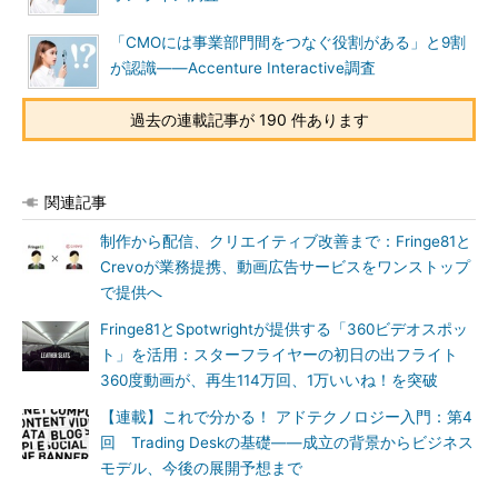
「CMOには事業部門間をつなぐ役割がある」と9割
が認識――Accenture Interactive調査
過去の連載記事が 190 件あります
関連記事
制作から配信、クリエイティブ改善まで：Fringe81と
Crevoが業務提携、動画広告サービスをワンストップ
で提供へ
Fringe81とSpotwrightが提供する「360ビデオスポッ
ト」を活用：スターフライヤーの初日の出フライト
360度動画が、再生114万回、1万いいね！を突破
【連載】これで分かる！ アドテクノロジー入門：第4
回 Trading Deskの基礎――成立の背景からビジネス
モデル、今後の展開予想まで