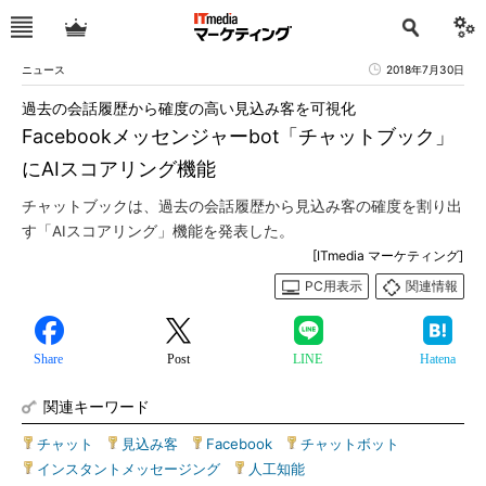
ニュース
2018年7月30日
過去の会話履歴から確度の高い見込み客を可視化
Facebookメッセンジャーbot「チャットブック」
にAIスコアリング機能
チャットブックは、過去の会話履歴から見込み客の確度を割り出
す「AIスコアリング」機能を発表した。
[ITmedia マーケティング]
PC用表示
関連情報
Share
Post
LINE
Hatena
関連キーワード
チャット
|
見込み客
|
Facebook
|
チャットボット
|
インスタントメッセージング
|
人工知能