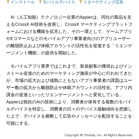
インストール
|
モバイルデバイス
|
リターゲティング広告
AI（人工知能）テクノロジー企業のAppierは、同社の製品を支
えるCrossX AI技術を改善し、CrossX マーケティングプラットフ
ォームにおける機能を拡充した。その一環として、ゲームアプリ
やEコマースなどのモバイルアプリ事業者向けのアプリユーザー
の離脱防止および休眠アカウントの活性化を促進する「リエンゲ
ージメント機能」の提供を開始した。
モバイルアプリ業界ではこれまで、新規顧客の獲得およびイン
ストール促進のためのマーケティング施策が中心に行われてきた
が、市場の拡大および成熟にともないアプリ事業者の課題はユー
ザー数の拡大から離脱防止や休眠アカウントの活性化、アプリ内
課金の促進といったリエンゲージメントへと変化している。
Appierは独自のAIの技術により、消費者が保有する複数のモバイ
ルデバイスを特定し、消費者の日々のデバイス接触傾向を把握し
た上で、デバイスを横断して広告やメッセージを配信することを
可能にする。
Copyright © ITmedia, Inc. All Rights Reserved.