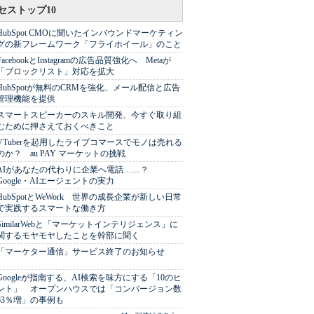
セストップ10
HubSpot CMOに聞いたインバウンドマーケティン
グの新フレームワーク「フライホイール」のこと
FacebookとInstagramの広告品質強化へ Metaが
「ブロックリスト」対応を拡大
HubSpotが無料のCRMを強化、メール配信と広告
管理機能を提供
スマートスピーカーのスキル開発、今すぐ取り組
むために押さえておくべきこと
VTuberを起用したライブコマースでモノは売れる
のか？ au PAY マーケットの挑戦
AIがあなたの代わりに企業へ電話……？
Google・AIエージェントの実力
HubSpotとWeWork 世界の成長企業が新しい日常
で実践するスマートな働き方
SimilarWebと「マーケットインテリジェンス」に
関するモヤモヤしたことを幹部に聞く
「マーケター通信」サービス終了のお知らせ
Googleが指南する、AI検索を味方にする「10のヒ
ント」 オープンハウスでは「コンバージョン数
63％増」の事例も