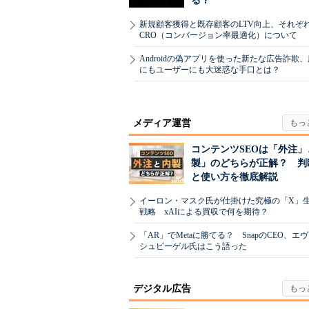
る？
新規顧客獲得と既存顧客のLTV向上、それぞ
CRO（コンバージョン率最適化）について
Androidの偽アプリを使った新たな広告詐欺
にもユーザーにも大迷惑な手口とは？
メディア運営
コンテンツSEOは「外注」
製」のどちらが正解？ 判
と使い方を徹底解説
イーロン・マスク氏が仕掛けた究極の「X」
戦略 xAIによる買収で何を期待？
「AR」でMetaに勝てる？ SnapのCEO、エ
シュピーゲル氏はこう語った
デジタル広告