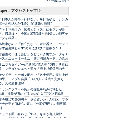
11～30位はこちら »
Experts アクセストップ10
「日本人が海外へ行けない」を打ち破る シンガ
ポール発LCCが仕掛ける“逆張り戦略”
ファミマ先行の「広告ビジネス」にセブンが参
入、勝算は？ 全国約2万店舗と約1億人の顧客デ
ータを武器に
高級車なのに「目立たない」が武器？ アウディ
が木梨憲武と示す“売り込まない”顧客づくり
富裕層の「使う喜び」をどう引き出すか ダイナ
ースとニューオータニ「18万円超カード」の真意
オニツカタイガーが“新宿ど真ん中”で描く世界戦
略 プラダやロエベと競う「売上1365億円の先」
サツドラ、クーポン配布で「数十億円の売り上げ
効果」 アプリ会員「145万人」達成で見据え
る、真の顧客理解
「サングラス＝不良」の偏見を巧みに壊した
Zoff 社長が明かす“したたかな”ブランド戦略
年会費16万5000円を「据え置いた」AMEX プラ
チナが売る"体験"の裏に「年500万円」の顧客選
別
チャット問い合わせ「98％」をAIが無人解決