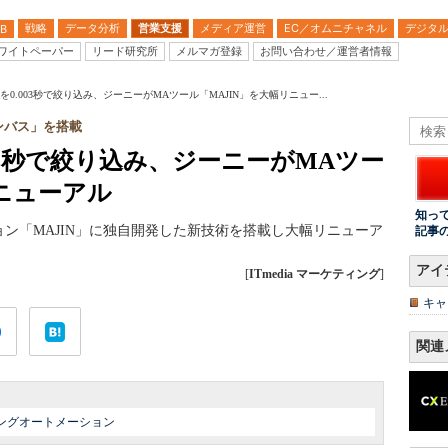
戦略
データ分析
営業支援
メディア運営
EC／オムニチャネル
デジタ
B
ワイトペーパー
リード研究所
メルマガ登録
お問い合わせ／運営者情報
を0.003秒で絞り込み、ジーニーがMAツール「MAJIN」を大幅リニュー...
ャンバス」を搭載
003秒で絞り込み、ジーニーがMAツー
リニューアル
知っ
ン「MAJIN」に独自開発した新技術を搭載し大幅リニューア
記事
アイ
[
ITmedia マーケティング
]
キャ
関連
ングオートメーション