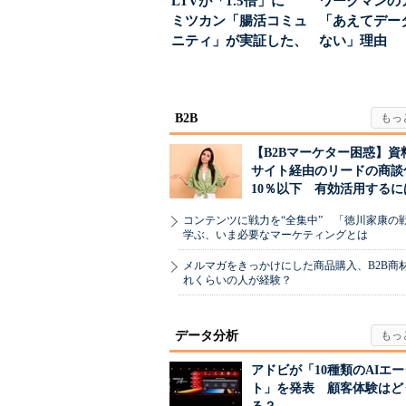
LTVが「1.5倍」に
ワークマンの
ミツカン「腸活コミュ
「あえてデー
ニティ」が実証した、
ない」理由 
値上げ時代に選ば...
ちた顧客満足
引...
B2B
【B2Bマーケター困惑】資
サイト経由のリードの商談
10％以下 有効活用するに
コンテンツに戦力を“全集中” 「徳川家康の
学ぶ、いま必要なマーケティングとは
メルマガをきっかけにした商品購入、B2B商
れくらいの人が経験？
データ分析
アドビが「10種類のAIエ
ト」を発表 顧客体験はど