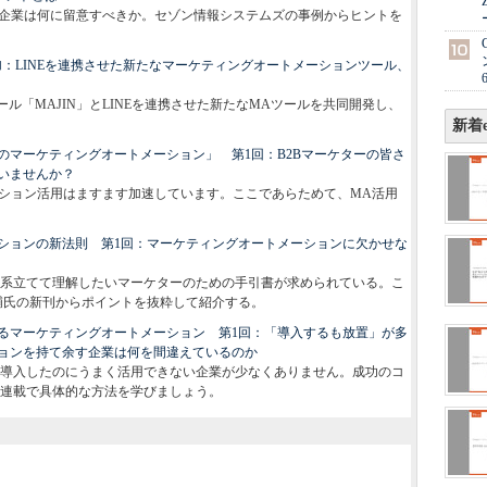
B企業は何に留意すべきか。セゾン情報システムズの事例からヒントを
追加：LINEを連携させた新たなマーケティングオートメーションツール、
ル「MAJIN」とLINEを連携させた新たなMAツールを共同開発し、
新着e
のマーケティングオートメーション」 第1回：B2Bマーケターの皆さ
いませんか？
ーション活用はますます加速しています。ここであらためて、MA活用
ションの新法則 第1回：マーケティングオートメーションに欠かせな
系立てて理解したいマーケターのための手引書が求められている。こ
輔氏の新刊からポイントを抜粋して紹介する。
るマーケティングオートメーション 第1回：「導入するも放置」が多
ョンを持て余す企業は何を間違えているのか
導入したのにうまく活用できない企業が少なくありません。成功のコ
連載で具体的な方法を学びましょう。