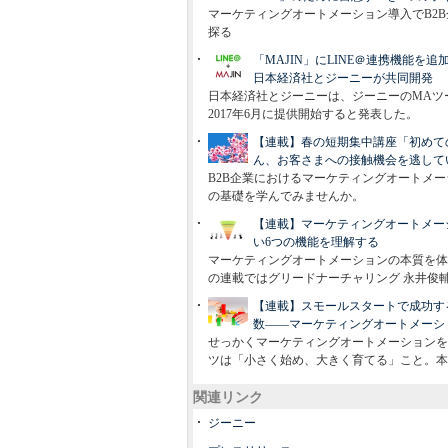
マーケティングオートメーション導入でB2
探る
「MAJIN」にLINE＠連携機能を
日本経済社とジーニーが共同開発
日本経済社とジーニーは、ジーニーのMAツー
2017年6月に提供開始すると発表した。
【連載】春の短期集中講座「初めて
ん、お客さまへの接触機会を逃して
B2B企業におけるマーケティングオートメ
の基礎を学んでみませんか。
【連載】マーケティングオートメー
い6つの機能を理解する
マーケティングオートメーションの本質を体
の連載ではグリードナーチャリング 永井俊
【連載】スモールスタートで成功す
数――マーケティングオートメーシ
せっかくマーケティングオートメーションを
ツは「小さく始め、大きく育てる」こと。本
関連リンク
ジーニー