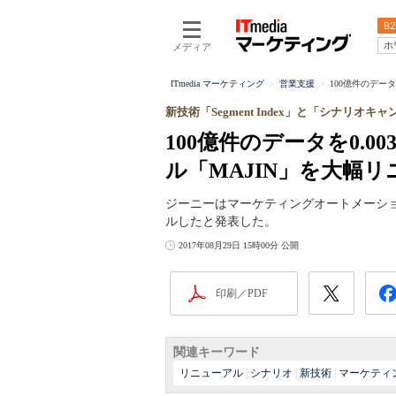
B2
ホ
メディア
ITmedia マーケティング
営業支援
100億件のデータ
新技術「Segment Index」と「シナリオキ
100億件のデータを0.
ル「MAJIN」を大幅
ジーニーはマーケティングオートメーショ
ルしたと発表した。
2017年08月29日 15時00分 公開
印刷／PDF
関連キーワード
リニューアル
|
シナリオ
|
新技術
|
マーケティ