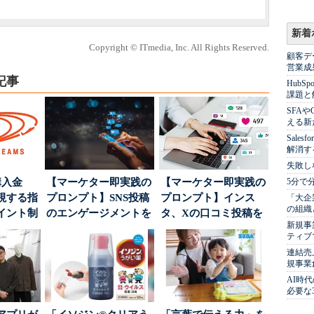
新着
Copyright © ITmedia, Inc. All Rights Reserved.
顧客デ
営業成
記事
Hub
課題と
SFA
える新
Sale
解消す
失敗し
購入金
【マーケター即実践の
【マーケター即実践の
5分で
視する指
プロンプト】SNS投稿
プロンプト】インス
「大企
の組織
イント制
のエンゲージメントを
タ、Xの口コミ投稿を
新規事
高めるAI活用、ポ...
分析→戦略立案に生か
ティブ
す...
連結売
規事業
AI時
必要な