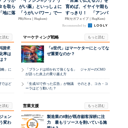
アプリが
「イソジン®クリアう
「言葉で伝える力」を
タを取ら
がい薬」といっしょに
育めば、イヤイヤ期も
「地に落
「うがいパワー」で一
すっきり！ 「アンパ
度」を
PR(iNova｜Hugkum)
年中！ 健やか
PR(セガフェイブ｜HugKum)
ンマン ことばずかん...
Recommended by
マーケティング戦略
料請求
「α世代」はマーケターにとってな
化率は
ぜ重要なのか？
は？
戦略」に
「ブランドは叩かれて強くなる」 ジャガーのCMO
が語った炎上の乗り越え方
材ではど
「生成AIで作った広告」が物議 そのとき、コカ・コ
ーラはどう動いた？
営業支援
ージェン
製造業の8割が既存顧客深耕に注
う変わ
力 最もリソースを割いている施