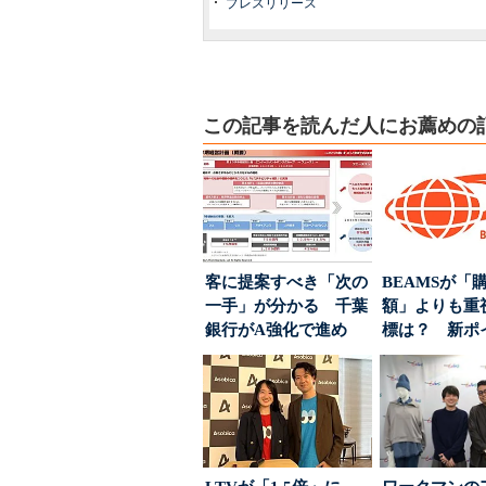
プレスリリース
この記事を読んだ人にお薦めの
客に提案すべき「次の
BEAMSが「
一手」が分かる 千葉
額」よりも重
銀行がA強化で進め
標は？ 新ポ
る“One to On...
度の狙い