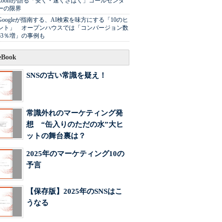
Zoomが語る「安く・速くさばく」コールセンタ
ーの限界
Googleが指南する、AI検索を味方にする「10のヒ
ント」 オープンハウスでは「コンバージョン数
63％増」の事例も
Book
SNSの古い常識を疑え！
常識外れのマーケティング発
想 “缶入りのただの水”大ヒ
ットの舞台裏は？
2025年のマーケティング10の
予言
【保存版】2025年のSNSはこ
うなる