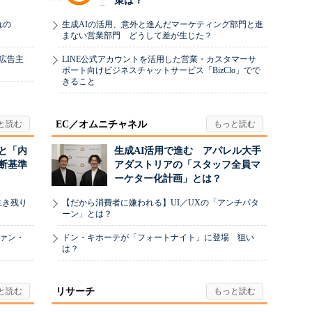
策は？
れの
生成AIの活用、意外と進んだマーケティング部門と進
まない営業部門 どうして差が生じた？
、広告主
LINE公式アカウントを活用した営業・カスタマーサ
ポート向けビジネスチャットサービス「BizClo」でで
きること
EC／オムニチャネル
と「内
生成AI活用で進む アパレル大手
断基準
アダストリアの「スタッフ全員マ
ーケター化計画」とは？
生き残り
【だから消費者に嫌われる】UI／UXの「アンチパタ
ーン」とは？
ヴァン・
ドン・キホーテが「フォートナイト」に登場 狙い
は？
リサーチ