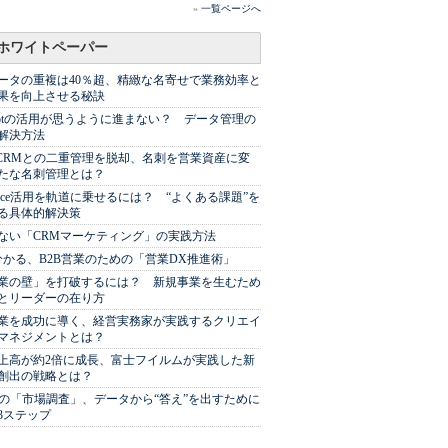
»
一覧ページへ
ホワイトペーパー
ータの重複は40％超、精緻な名寄せで業務効率と
果を向上させる秘訣
Spotの活用が思うように進まない？ データ管理の
解決方法
やCRMとの二重管理を脱却、名刺を営業資産に変
たな名刺管理とは？
sforce活用を軌道に乗せるには？ “よくある課題”を
る具体的解決策
ない「CRMマーケティング」の実践方法
分かる、B2B営業のための「営業DX推進術」
業の壁」を打破するには？ 新規事業を生むため
とリーダーの在り方
業を成功に導く、経営実務家が実践するクリエイ
マネジメントとは？
上高が約2倍に成長、富士フイルムが実践した新
創出の戦略とは？
代の「市場調査」、データから“答え”を出すために
3ステップ