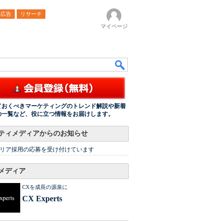
ル広告
リサーチ
マイページ
ておくべきマーケティングのトレンド解説や新着
の一覧など、役に立つ情報をお届けします。
ティメディアからのお知らせ
リア採用の応募を受け付けています
メディア
CXを成長の源泉に
CX Experts