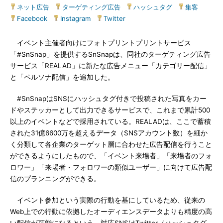
ネット広告
|
ターゲティング広告
|
ハッシュタグ
|
集客
|
Facebook
|
Instagram
|
Twitter
イベント主催者向けにフォトプリントプリントサービス
「#SnSnap」を提供するSnSnapは、同社のターゲティング広告
サービス「REALAD」に新たな広告メニュー「カテゴリー配信」
と「ペルソナ配信」を追加した。
#SnSnapはSNSにハッシュタグ付きで投稿された写真をカー
ドやステッカーとして出力できるサービスで、これまで累計500
以上のイベントなどで採用されている。REALADは、ここで蓄積
された31億6600万を超えるデータ（SNSアカウント数）を細か
く分類して各企業のターゲット層に合わせた広告配信を行うこと
ができるようにしたもので、「イベント来場者」「来場者のフォ
ロワー」「来場者・フォロワーの類似ユーザー」に向けて広告配
信のプランニングができる。
イベント参加という実際の行動を基にしているため、従来の
Web上での行動に依拠したオーディエンスデータよりも精度の高