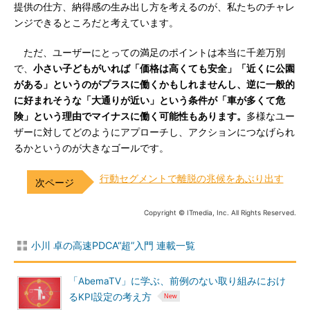
提供の仕方、納得感の生み出し方を考えるのが、私たちのチャレ
ンジできるところだと考えています。
ただ、ユーザーにとっての満足のポイントは本当に千差万別
で、
小さい子どもがいれば「価格は高くても安全」「近くに公園
がある」というのがプラスに働くかもしれませんし、逆に一般的
に好まれそうな「大通りが近い」という条件が「車が多くて危
険」という理由でマイナスに働く可能性もあります。
多様なユー
ザーに対してどのようにアプローチし、アクションにつなげられ
るかというのが大きなゴールです。
行動セグメントで離脱の兆候をあぶり出す
Copyright © ITmedia, Inc. All Rights Reserved.
小川 卓の高速PDCA“超”入門 連載一覧
「AbemaTV」に学ぶ、前例のない取り組みにおけ
るKPI設定の考え方