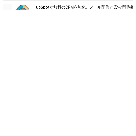
HubSpotが無料のCRMを強化、メール配信と広告管理機
能を提供
FacebookとInstagramの広告品質強化へ Metaが「ブ
ロックリスト」対応を拡大
VTuberを起用したライブコマースでモノは売れるの
か？ au PAY マーケットの挑戦
AIがあなたの代わりに企業へ電話……？ Google・AIエ
ージェントの実力
SimilarWebと「マーケットインテリジェンス」に関する
モヤモヤしたことを幹部に聞く
スマートスピーカーのスキル開発、今すぐ取り組むため
に押さえておくべきこと