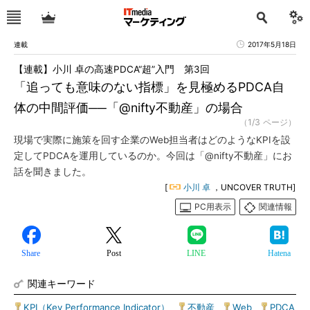
連載
2017年5月18日
【連載】小川 卓の高速PDCA“超”入門 第3回
「追っても意味のない指標」を見極めるPDCA自
体の中間評価──「@nifty不動産」の場合
（1/3 ページ）
現場で実際に施策を回す企業のWeb担当者はどのようなKPIを設
定してPDCAを運用しているのか。今回は「@nifty不動産」にお
話を聞きました。
[
小川 卓
，UNCOVER TRUTH]
PC用表示
関連情報
Share
Post
LINE
Hatena
関連キーワード
KPI（Key Performance Indicator）
|
不動産
|
Web
|
PDCA