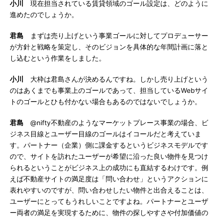
小川
現在担当されている賃貸領域のゴール設定は、どのように
進めたのでしょうか。
君島
まずは売り上げという事業ゴールに対してプロデューサー
が方針と戦略を策定し、そのビジョンを具体的な年間計画に落と
し込むという作業をしました。
小川
大枠は君島さんが決めるんですね。しかし売り上げという
のはあくまでも事業上のゴールであって、担当しているWebサイ
トのゴールとひも付かない場合もあるのではないでしょうか。
君島
@nifty不動産のようなマーケットプレース事業の場合、ビ
ジネス目線とユーザー目線のゴールはイコールだと考えていま
す。パートナー（企業）側に課金するというビジネスモデルです
ので、サイトを訪れたユーザーが希望に沿った良い物件を見つけ
られるということがビジネス上の成功にも直結するわけです。例
えば不動産サイトの満足度は「問い合わせ」というアクションに
表れやすいのですが、問い合わせしたい物件と出合えることは、
ユーザーにとってもうれしいことですよね。パートナーとユーザ
ー両者の満足を実現するために、物件の探しやすさや付加価値の