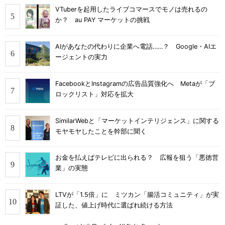
VTuberを起用したライブコマースでモノは売れるの
か？ au PAY マーケットの挑戦
AIがあなたの代わりに企業へ電話……？ Google・AIエ
ージェントの実力
FacebookとInstagramの広告品質強化へ Metaが「ブ
ロックリスト」対応を拡大
SimilarWebと「マーケットインテリジェンス」に関する
モヤモヤしたことを幹部に聞く
お金を払えばテレビに出られる？ 広報を狙う「悪徳営
業」の実態
LTVが「1.5倍」に ミツカン「腸活コミュニティ」が実
証した、値上げ時代に選ばれ続ける方法