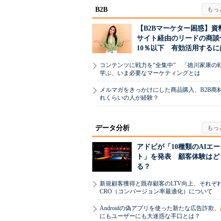
B2B
【B2Bマーケター困惑】資
サイト経由のリードの商談
10％以下 有効活用するに
コンテンツに戦力を“全集中” 「徳川家康の
学ぶ、いま必要なマーケティングとは
メルマガをきっかけにした商品購入、B2B商
れくらいの人が経験？
データ分析
アドビが「10種類のAIエ
ト」を発表 顧客体験はど
る？
新規顧客獲得と既存顧客のLTV向上、それぞ
CRO（コンバージョン率最適化）について
Androidの偽アプリを使った新たな広告詐欺
にもユーザーにも大迷惑な手口とは？