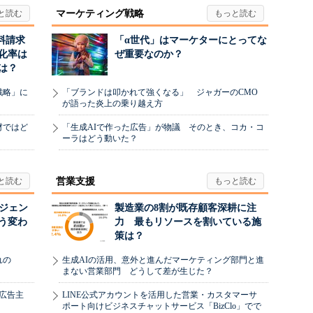
マーケティング戦略
料請求
「α世代」はマーケターにとってな
化率は
ぜ重要なのか？
は？
戦略」に
「ブランドは叩かれて強くなる」 ジャガーのCMO
が語った炎上の乗り越え方
材ではど
「生成AIで作った広告」が物議 そのとき、コカ・コ
ーラはどう動いた？
営業支援
ージェン
製造業の8割が既存顧客深耕に注
う変わ
力 最もリソースを割いている施
策は？
れの
生成AIの活用、意外と進んだマーケティング部門と進
まない営業部門 どうして差が生じた？
、広告主
LINE公式アカウントを活用した営業・カスタマーサ
ポート向けビジネスチャットサービス「BizClo」でで