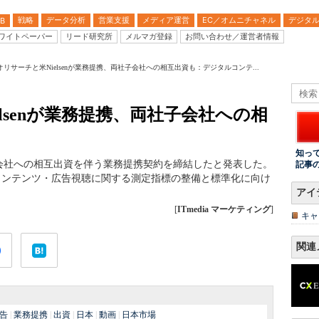
戦略
データ分析
営業支援
メディア運営
EC／オムニチャネル
デジタ
B
ワイトペーパー
リード研究所
メルマガ登録
お問い合わせ／運営者情報
オリサーチと米Nielsenが業務提携、両社子会社への相互出資も：デジタルコンテ...
lsenが業務提携、両社子会社への相
知っ
の子会社への相互出資を伴う業務提携契約を締結したと発表した。
記事
コンテンツ・広告視聴に関する測定指標の整備と標準化に向け
アイ
[
ITmedia マーケティング
]
キャ
関連
告
|
業務提携
|
出資
|
日本
|
動画
|
日本市場