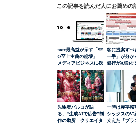
この記事を読んだ人にお薦めの
note最高益が示す「SE
客に提案すべ
O至上主義の崩壊」
一手」が分か
メディアビジネスに残
銀行がA強化
された“勝ち筋...
る“One to On..
先駆者パルコが語
一時は赤字転
る、“生成AIで広告”制
シックスのV
作の勘所 クリエイタ
支えた「ブラ
ーに残る「重要な役
築」の考え方
割...