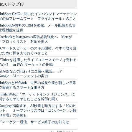
セストップ10
HubSpot CMOに聞いたインバウンドマーケティン
グの新フレームワーク「フライホイール」のこと
HubSpotが無料のCRMを強化、メール配信と広告
管理機能を提供
FacebookとInstagramの広告品質強化へ Metaが
「ブロックリスト」対応を拡大
スマートスピーカーのスキル開発、今すぐ取り組
むために押さえておくべきこと
VTuberを起用したライブコマースでモノは売れる
のか？ au PAY マーケットの挑戦
AIがあなたの代わりに企業へ電話……？
Google・AIエージェントの実力
HubSpotとWeWork 世界の成長企業が新しい日常
で実践するスマートな働き方
SimilarWebと「マーケットインテリジェンス」に
関するモヤモヤしたことを幹部に聞く
Googleが指南する、AI検索を味方にする「10のヒ
ント」 オープンハウスでは「コンバージョン数
63％増」の事例も
「マーケター通信」サービス終了のお知らせ