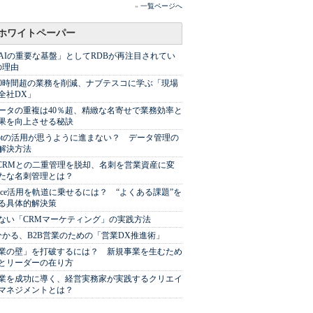
»
一覧ページへ
ホワイトペーパー
AIの重要な基盤」としてRDBが再注目されてい
の理由
00時間超の業務を削減、ナブテスコに学ぶ「現場
全社DX」
ータの重複は40％超、精緻な名寄せで業務効率と
果を向上させる秘訣
Spotの活用が思うように進まない？ データ管理の
解決方法
やCRMとの二重管理を脱却、名刺を営業資産に変
たな名刺管理とは？
sforce活用を軌道に乗せるには？ “よくある課題”を
る具体的解決策
ない「CRMマーケティング」の実践方法
分かる、B2B営業のための「営業DX推進術」
業の壁」を打破するには？ 新規事業を生むため
とリーダーの在り方
業を成功に導く、経営実務家が実践するクリエイ
マネジメントとは？