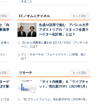
きること
EC／オムニチャネル
と「内
生成AI活用で進む アパレル大手
断基準
アダストリアの「スタッフ全員マ
ーケター化計画」とは？
生き残り
【だから消費者に嫌われる】UI／UXの「アンチパタ
ーン」とは？
ヴァン・
ドン・キホーテが「フォートナイト」に登場 狙い
は？
リサーチ
リターゲ
「サイト内検索」＆「ライブチャ
ぼす影
ット」売れ筋TOP5（2025年5月）
」にでき
「ECプラットフォーム」売れ筋TOP10（2025年5月）