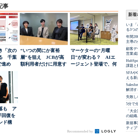
記事
新着
いま「
る3つ
年間2
主導の
顧客デ
き「次の
“いつの間にか富裕
マーケターの“月曜
営業成
る 千葉
層”を狙え JCBが高
日”が変わる？ AIエ
Hub
で進め
額利用者だけに用意す
ージェント登場で、何
課題と
.
る「特別体験」
が起きるか
SFA
える新
Sale
解消す
失敗し
5分で
落も ア
「大企
字回復を
の組織
ンド構
新規事
ティブ
Recommended by