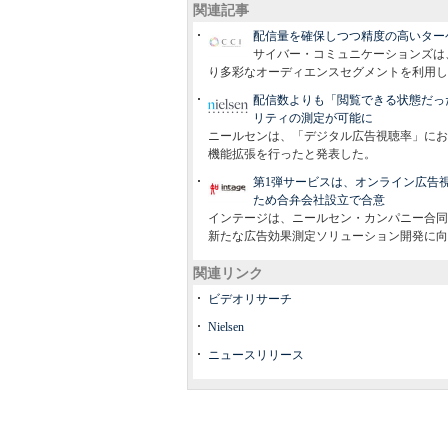
関連記事
配信量を確保しつつ精度の高いターゲティ
サイバー・コミュニケーションズは、ビ
り多彩なオーディエンスセグメントを利用し
配信数よりも「閲覧できる状態だっ
リティの測定が可能に
ニールセンは、「デジタル広告視聴率」にお
機能拡張を行ったと発表した。
第1弾サービスは、オンライン広告
ため合弁会社設立で合意
インテージは、ニールセン・カンパニー合同
新たな広告効果測定ソリューション開発に向
関連リンク
ビデオリサーチ
Nielsen
ニュースリリース