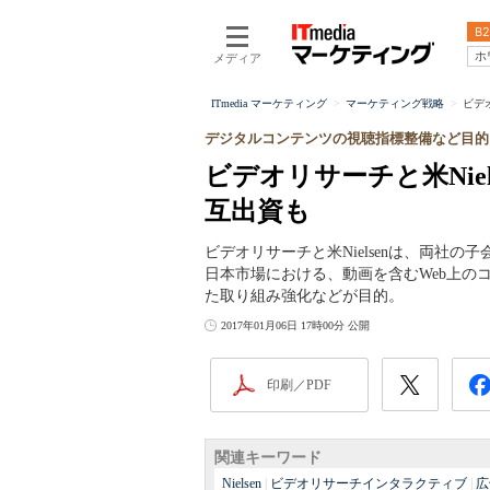
B2
ホ
メディア
ITmedia マーケティング
マーケティング戦略
ビデ
デジタルコンテンツの視聴指標整備など目的
ビデオリサーチと米Nie
互出資も
ビデオリサーチと米Nielsenは、両社
日本市場における、動画を含むWeb上の
た取り組み強化などが目的。
2017年01月06日 17時00分 公開
印刷／PDF
関連キーワード
Nielsen
|
ビデオリサーチインタラクティブ
|
広