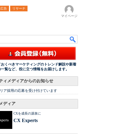
ル広告
リサーチ
マイページ
ておくべきマーケティングのトレンド解説や新着
の一覧など、役に立つ情報をお届けします。
ティメディアからのお知らせ
リア採用の応募を受け付けています
メディア
CXを成長の源泉に
CX Experts