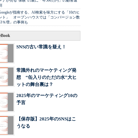
チナが売る"体験"の裏に「年500万円」の顧客選
別
Googleが指南する、AI検索を味方にする「10のヒ
ント」 オープンハウスでは「コンバージョン数
63％増」の事例も
Book
SNSの古い常識を疑え！
常識外れのマーケティング発
想 “缶入りのただの水”大ヒ
ットの舞台裏は？
2025年のマーケティング10の
予言
【保存版】2025年のSNSはこ
うなる