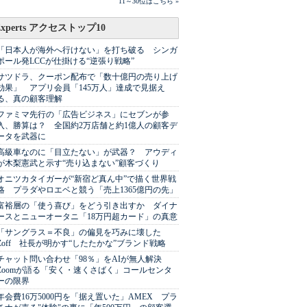
11～30位はこちら »
Experts アクセストップ10
「日本人が海外へ行けない」を打ち破る シンガ
ポール発LCCが仕掛ける“逆張り戦略”
サツドラ、クーポン配布で「数十億円の売り上げ
効果」 アプリ会員「145万人」達成で見据え
る、真の顧客理解
ファミマ先行の「広告ビジネス」にセブンが参
入、勝算は？ 全国約2万店舗と約1億人の顧客デ
ータを武器に
高級車なのに「目立たない」が武器？ アウディ
が木梨憲武と示す“売り込まない”顧客づくり
オニツカタイガーが“新宿ど真ん中”で描く世界戦
略 プラダやロエベと競う「売上1365億円の先」
富裕層の「使う喜び」をどう引き出すか ダイナ
ースとニューオータニ「18万円超カード」の真意
「サングラス＝不良」の偏見を巧みに壊した
Zoff 社長が明かす“したたかな”ブランド戦略
チャット問い合わせ「98％」をAIが無人解決
Zoomが語る「安く・速くさばく」コールセンタ
ーの限界
年会費16万5000円を「据え置いた」AMEX プラ