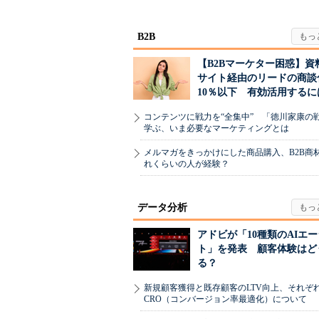
された“勝ち筋...
に残された打ち.
B2B
【B2Bマーケター困惑】資
サイト経由のリードの商談
10％以下 有効活用するに
コンテンツに戦力を“全集中” 「徳川家康の
学ぶ、いま必要なマーケティングとは
メルマガをきっかけにした商品購入、B2B商
れくらいの人が経験？
データ分析
アドビが「10種類のAIエ
ト」を発表 顧客体験はど
る？
新規顧客獲得と既存顧客のLTV向上、それぞ
CRO（コンバージョン率最適化）について