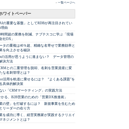
»
一覧ページへ
ホワイトペーパー
AIの重要な基盤」としてRDBが再注目されてい
の理由
00時間超の業務を削減、ナブテスコに学ぶ「現場
全社DX」
ータの重複は40％超、精緻な名寄せで業務効率と
果を向上させる秘訣
Spotの活用が思うように進まない？ データ管理の
解決方法
やCRMとの二重管理を脱却、名刺を営業資産に変
たな名刺管理とは？
sforce活用を軌道に乗せるには？ “よくある課題”を
る具体的解決策
ない「CRMマーケティング」の実践方法
分かる、B2B営業のための「営業DX推進術」
業の壁」を打破するには？ 新規事業を生むため
とリーダーの在り方
業を成功に導く、経営実務家が実践するクリエイ
マネジメントとは？