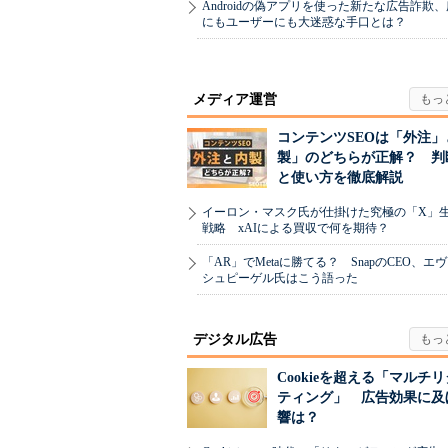
Androidの偽アプリを使った新たな広告詐欺
にもユーザーにも大迷惑な手口とは？
メディア運営
コンテンツSEOは「外注」
製」のどちらが正解？ 判
と使い方を徹底解説
イーロン・マスク氏が仕掛けた究極の「X」
戦略 xAIによる買収で何を期待？
「AR」でMetaに勝てる？ SnapのCEO、エ
シュピーゲル氏はこう語った
デジタル広告
Cookieを超える「マルチ
ティング」 広告効果に及
響は？