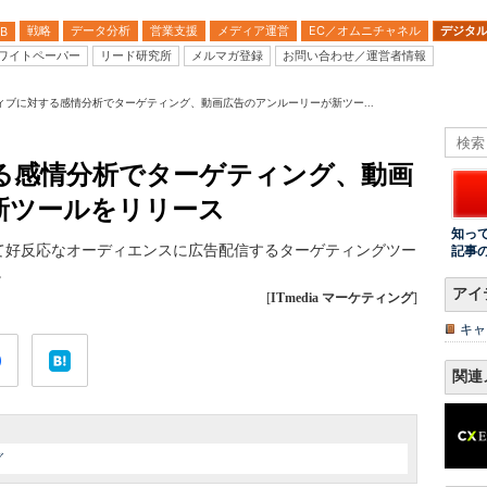
戦略
データ分析
営業支援
メディア運営
EC／オムニチャネル
デジタ
B
ワイトペーパー
リード研究所
メルマガ登録
お問い合わせ／運営者情報
ィブに対する感情分析でターゲティング、動画広告のアンルーリーが新ツー...
る感情分析でターゲティング、動画
新ツールをリリース
知っ
て好反応なオーディエンスに広告配信するターゲティングツー
記事
。
アイ
[
ITmedia マーケティング
]
キャ
関連
グ