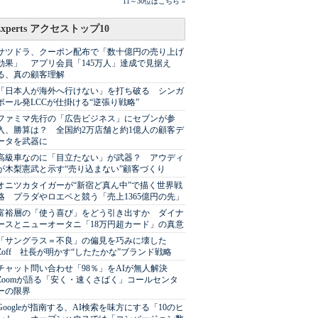
11～30位はこちら »
Experts アクセストップ10
サツドラ、クーポン配布で「数十億円の売り上げ
効果」 アプリ会員「145万人」達成で見据え
る、真の顧客理解
「日本人が海外へ行けない」を打ち破る シンガ
ポール発LCCが仕掛ける“逆張り戦略”
ファミマ先行の「広告ビジネス」にセブンが参
入、勝算は？ 全国約2万店舗と約1億人の顧客デ
ータを武器に
高級車なのに「目立たない」が武器？ アウディ
が木梨憲武と示す“売り込まない”顧客づくり
オニツカタイガーが“新宿ど真ん中”で描く世界戦
略 プラダやロエベと競う「売上1365億円の先」
富裕層の「使う喜び」をどう引き出すか ダイナ
ースとニューオータニ「18万円超カード」の真意
「サングラス＝不良」の偏見を巧みに壊した
Zoff 社長が明かす“したたかな”ブランド戦略
チャット問い合わせ「98％」をAIが無人解決
Zoomが語る「安く・速くさばく」コールセンタ
ーの限界
Googleが指南する、AI検索を味方にする「10のヒ