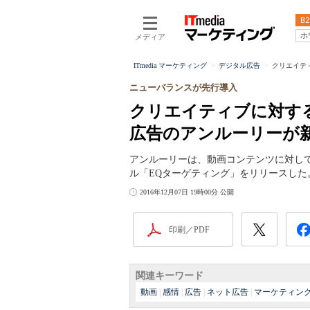
B2
ホ
メディア
ITmedia マーケティング
デジタル広告
クリエイテ
ニューバランスが先行導入
クリエイティブに対す
広告のアンルーリーが
アンルーリーは、動画コンテンツに対し
ル「EQターゲティング」をリリースした
2016年12月07日 19時00分 公開
印刷／PDF
関連キーワード
動画
|
感情
|
広告
|
ネット広告
|
マーケティン