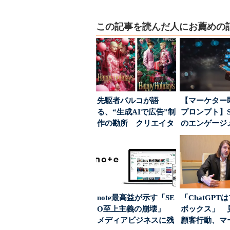
この記事を読んだ人にお薦めの
先駆者パルコが語
【マーケター
る、“生成AIで広告”制
プロンプト】S
作の勘所 クリエイタ
のエンゲージ
ーに残る「重要な役
高めるAI活用、
割...
note最高益が示す「SE
「ChatGPT
O至上主義の崩壊」
ボックス」 
メディアビジネスに残
顧客行動、マ