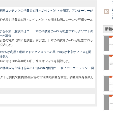
動画コンテンツの消費者心理へのインパクトを測定、アンルーリーが
ンド効果や消費者心理へのインパクトを測る動画コンテンツ評価ツール
。
新着e
する不満、解決策は？：日本の消費者の94％が広告ブロックソフトの
ーが調査
画広告の将来に関する調査」を実施。日本の消費者の94％が広告ブロッ
発表した。
社の90％が利用：動画アドテクノロジーの英Unrulyが東京オフィスを開
格参入
ulyは2015年10月13日、東京オフィスを開設した。
の動画広告市場は前年比1.5倍の842億円に──サイバーエージェント調
クトと共同で国内動画広告の市場動向調査を実施、調査結果を発表し