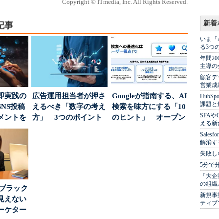
Copyright © ITmedia, Inc. All Rights Reserved.
新着
記事
いま「
る3つ
年間2
主導の
顧客デ
営業成
即実践の
広告運用担当者が押さ
Googleが指南する、AI
Hub
課題と
NS投稿
えるべき「数字の考え
検索を味方にする「10
SFA
メントを
方」 3つのポイント
のヒント」 オープン
える新
ポ...
とは
ハウスでは...
Sale
解消す
失敗し
5分で
「大企
の組織
はブラック
新規事
見えない
ティブ
ーケター