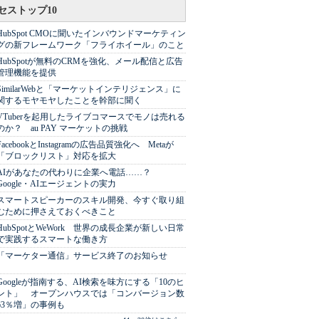
セストップ10
HubSpot CMOに聞いたインバウンドマーケティン
グの新フレームワーク「フライホイール」のこと
HubSpotが無料のCRMを強化、メール配信と広告
管理機能を提供
SimilarWebと「マーケットインテリジェンス」に
関するモヤモヤしたことを幹部に聞く
VTuberを起用したライブコマースでモノは売れる
のか？ au PAY マーケットの挑戦
FacebookとInstagramの広告品質強化へ Metaが
「ブロックリスト」対応を拡大
AIがあなたの代わりに企業へ電話……？
Google・AIエージェントの実力
スマートスピーカーのスキル開発、今すぐ取り組
むために押さえておくべきこと
HubSpotとWeWork 世界の成長企業が新しい日常
で実践するスマートな働き方
「マーケター通信」サービス終了のお知らせ
Googleが指南する、AI検索を味方にする「10のヒ
ント」 オープンハウスでは「コンバージョン数
63％増」の事例も