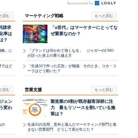
..
Recommended by
マーケティング戦略
料請求
「α世代」はマーケターにとってな
化率は
ぜ重要なのか？
は？
戦略」に
「ブランドは叩かれて強くなる」 ジャガーのCMO
が語った炎上の乗り越え方
材ではど
「生成AIで作った広告」が物議 そのとき、コカ・コ
ーラはどう動いた？
営業支援
ージェン
製造業の8割が既存顧客深耕に注
う変わ
力 最もリソースを割いている施
策は？
れの
生成AIの活用、意外と進んだマーケティング部門と進
まない営業部門 どうして差が生じた？