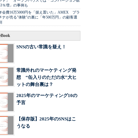
ント」 オープンハウスでは「コンバージョン数
63％増」の事例も
年会費16万5000円を「据え置いた」AMEX プラ
チナが売る"体験"の裏に「年500万円」の顧客選
別
Book
SNSの古い常識を疑え！
常識外れのマーケティング発
想 “缶入りのただの水”大ヒ
ットの舞台裏は？
2025年のマーケティング10の
予言
【保存版】2025年のSNSはこ
うなる