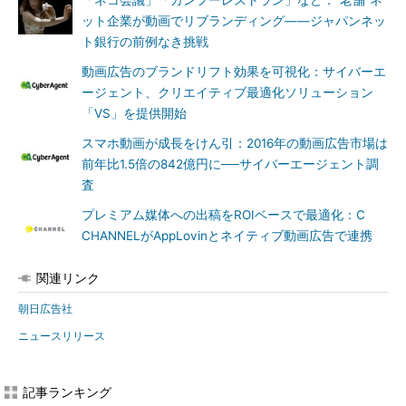
「ネコ会議」「カンフーレストラン」など：“老舗”ネ
ット企業が動画でリブランディング――ジャパンネッ
ト銀行の前例なき挑戦
動画広告のブランドリフト効果を可視化：サイバーエ
ージェント、クリエイティブ最適化ソリューション
「VS」を提供開始
スマホ動画が成長をけん引：2016年の動画広告市場は
前年比1.5倍の842億円に──サイバーエージェント調
査
プレミアム媒体への出稿をROIベースで最適化：C
CHANNELがAppLovinとネイティブ動画広告で連携
関連リンク
朝日広告社
ニュースリリース
記事ランキング