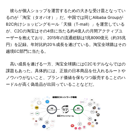
彼らが個人ショップを運営するための大きな受け皿となってい
るのが「淘宝（タオバオ）」だ。中国では同じAlibaba Groupが
B2C向けショッピングモール「天猫（T-mall）」を運営している
が、C2Cの淘宝はその4倍に当たる約4億人の月間アクティブユ
ーザーを抱えており、2015年の流通総額は1兆8090億元（約35兆
円）を記録。年対比約20％成長を遂げている。淘宝全球購はその
越境EC部門に当たる。
高い成長を遂げる一方、淘宝全球購にはC2Cモデルならではの
課題もあった。具体的には、正規の日本商品を仕入れるルートや
ノウハウがないこと、ブランド価値を保ちつつ販売することのハ
ードルが高く偽造品が出回っていることなどだ。