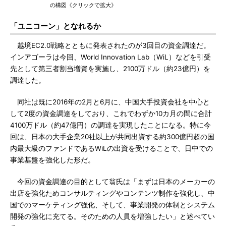
の構図《クリックで拡大》
「ユニコーン」となれるか
越境EC2.0戦略とともに発表されたのが3回目の資金調達だ。
インアゴーラは今回、World Innovation Lab（WiL）などを引受
先として第三者割当増資を実施し、2100万ドル（約23億円）を
調達した。
同社は既に2016年の2月と6月に、中国大手投資会社を中心と
して2度の資金調達をしており、これでわずか10カ月の間に合計
4100万ドル（約47億円）の調達を実現したことになる。特に今
回は、日本の大手企業20社以上が共同出資する約300億円超の国
内最大級のファンドであるWiLの出資を受けることで、日中での
事業基盤を強化した形だ。
今回の資金調達の目的として翁氏は「まずは日本のメーカーの
出店を強化ためコンサルティングやコンテンツ制作を強化し、中
国でのマーケティング強化、そして、事業開発の体制とシステム
開発の強化に充てる。そのための人員を増強したい」と述べてい