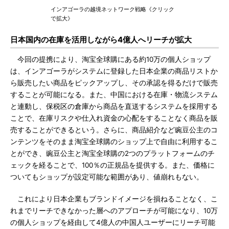
インアゴーラの越境ネットワーク戦略《クリック
で拡大》
日本国内の在庫を活用しながら4億人へリーチが拡大
今回の提携により、淘宝全球購にある約10万の個人ショップ
は、インアゴーラがシステムに登録した日本企業の商品リストか
ら販売したい商品をピックアップし、その承認を得るだけで販売
することが可能になる。また、中国における在庫・物流システム
と連動し、保税区の倉庫から商品を直送するシステムを採用する
ことで、在庫リスクや仕入れ資金の心配をすることなく商品を販
売することができるという。さらに、商品紹介など豌豆公主のコ
ンテンツをそのまま淘宝全球購のショップ上で自由に利用するこ
とができ、豌豆公主と淘宝全球購の2つのプラットフォームのチ
ェックを経ることで、100％の正規品を提供する。また、価格に
ついてもショップが設定可能な範囲があり、値崩れもない。
これにより日本企業もブランドイメージを損ねることなく、こ
れまでリーチできなかった層へのアプローチが可能になり、10万
の個人ショップを経由して4億人の中国人ユーザーにリーチ可能