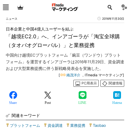
ニュース
2016年11月30日
日本企業と中国4億人ユーザーを結ぶ
「越境EC2.0」へ、インアゴーラが「淘宝全球購
（タオバオグローバル）」と業務提携
中国向け越境ECプラットフォーム「豌豆（ワンドウ）プラット
フォーム」を運営するインアゴーラは2016年11月29日、資金調達
および大型業務提携に伴う新戦略発表会を実施した。
[
織茂洋介
，ITmedia マーケティング]
PC用表示
関連情報
Share
Post
LINE
Hatena
関連キーワード
プラットフォーム
|
資金調達
|
業務提携
|
Taobao
|