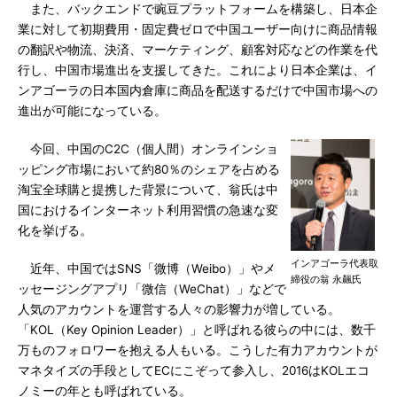
また、バックエンドで豌豆プラットフォームを構築し、日本企
業に対して初期費用・固定費ゼロで中国ユーザー向けに商品情報
の翻訳や物流、決済、マーケティング、顧客対応などの作業を代
行し、中国市場進出を支援してきた。これにより日本企業は、イ
ンアゴーラの日本国内倉庫に商品を配送するだけで中国市場への
進出が可能になっている。
今回、中国のC2C（個人間）オンラインショ
ッピング市場において約80％のシェアを占める
淘宝全球購と提携した背景について、翁氏は中
国におけるインターネット利用習慣の急速な変
化を挙げる。
インアゴーラ代表取
近年、中国ではSNS「微博（Weibo）」やメ
締役の翁 永飆氏
ッセージングアプリ「微信（WeChat）」などで
人気のアカウントを運営する人々の影響力が増している。
「KOL（Key Opinion Leader）」と呼ばれる彼らの中には、数千
万ものフォロワーを抱える人もいる。こうした有力アカウントが
マネタイズの手段としてECにこぞって参入し、2016はKOLエコ
ノミーの年とも呼ばれている。