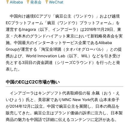
Alibaba
|
発表会
|
WeChat
中国向け越境ECアプリ「豌豆公主（ワンドウ）」および越境
ECプラットフォーム「豌豆（ワンドウ）プラットフォーム」を
運営するInagora（以下、インアゴーラ）は2016年11月29日、東
京・六本木のグランドハイアット東京において新戦略発表会を実
施。中国最大のインターネットサービス企業であるAlibaba
Groupが運営する「淘宝全球購（タオバオグローバル）」との提
携および、World Innovation Lab（以下、WiL）などを引き受け
先とする3回目の資金調達（シリーズCラウンド）を行ったと発
表した。
中国のECはC2C市場が熱い
インアゴーラはキングソフト代表取締役の翁 永飆（おう・え
いひょう）氏と、美容家でありMNC New York代表 山本未奈子
が2014年12月に設立。中国で豌豆公主を展開し、日本の商品を
販売してきた。豌豆公主はブランド価値の訴求に注力し、日本製
商品の魅力を中国語で詳細に伝えるコンテンツに定評がある。