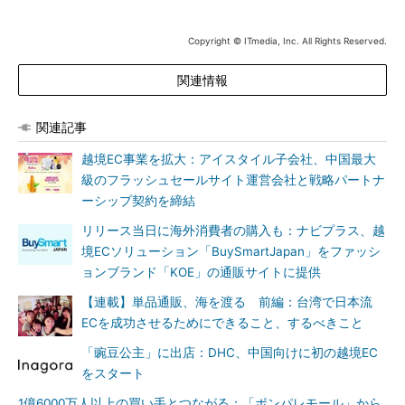
Copyright © ITmedia, Inc. All Rights Reserved.
関連情報
関連記事
越境EC事業を拡大：アイスタイル子会社、中国最大
級のフラッシュセールサイト運営会社と戦略パートナ
ーシップ契約を締結
リリース当日に海外消費者の購入も：ナビプラス、越
境ECソリューション「BuySmartJapan」をファッシ
ョンブランド「KOE」の通販サイトに提供
【連載】単品通販、海を渡る 前編：台湾で日本流
ECを成功させるためにできること、するべきこと
「豌豆公主」に出店：DHC、中国向けに初の越境EC
をスタート
1億6000万人以上の買い手とつながる：「ポンパレモール」から