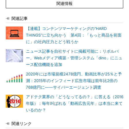
関連情報
関連記事
【連載】コンテンツマーケティングの“HARD
THINGS”に立ち向かう 第4回：「もっと商品を前面
に」の社内圧力とどう戦うか
ニュース記事を自社サイトに掲載可能に：リボルバ
ー、Webメディア構築・管理システム「dino」にニュ
ース配信機能を追加
2020年には市場規模2478億円、動画比率が25％と予
測：2015年のインフィード広告市場は前年比2倍の
768億円に――サイバーエージェント調査
アドテク業界の「どうなってるの？」に答える（2016
年版）：毎年叫ばれる「動画広告元年」は本当に来て
いるのか？
関連リンク