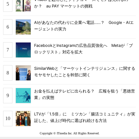
か？ au PAY マーケットの挑戦
AIがあなたの代わりに企業へ電話……？ Google・AIエ
ージェントの実力
FacebookとInstagramの広告品質強化へ Metaが「ブ
ロックリスト」対応を拡大
SimilarWebと「マーケットインテリジェンス」に関する
モヤモヤしたことを幹部に聞く
お金を払えばテレビに出られる？ 広報を狙う「悪徳営
業」の実態
LTVが「1.5倍」に ミツカン「腸活コミュニティ」が実
証した、値上げ時代に選ばれ続ける方法
Copyright © ITmedia Inc. All Rights Reserved.