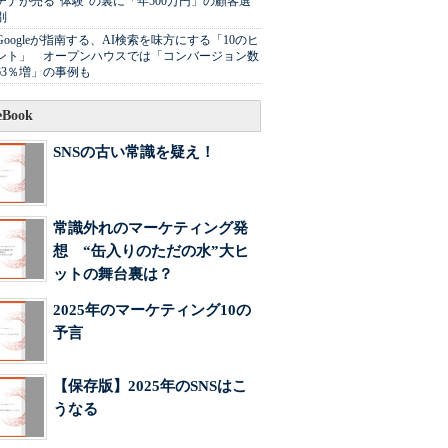
チナが売る"体験"の裏に「年500万円」の顧客選
別
Googleが指南する、AI検索を味方にする「10のヒ
ント」 オープンハウスでは「コンバージョン数
63％増」の事例も
Book
SNSの古い常識を疑え！
常識外れのマーケティング発
想 “缶入りのただの水”大ヒ
ットの舞台裏は？
2025年のマーケティング10の
予言
【保存版】2025年のSNSはこ
うなる