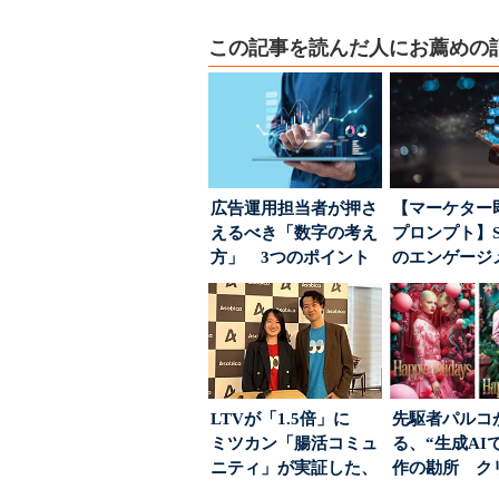
この記事を読んだ人にお薦めの
広告運用担当者が押さ
【マーケター
えるべき「数字の考え
プロンプト】S
方」 3つのポイント
のエンゲージ
とは
高めるAI活用、
LTVが「1.5倍」に
先駆者パルコ
ミツカン「腸活コミュ
る、“生成AI
ニティ」が実証した、
作の勘所 ク
値上げ時代に選ば...
ーに残る「重