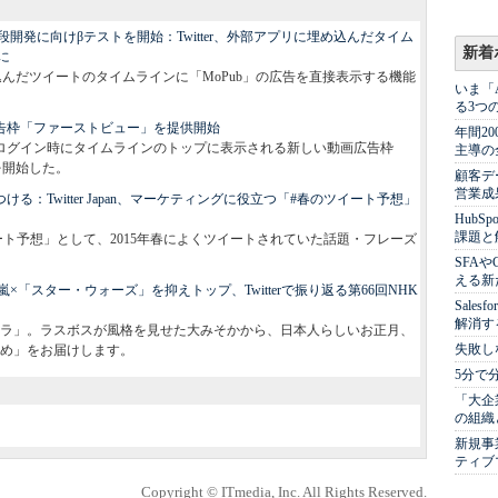
開発に向けβテストを開始：Twitter、外部アプリに埋め込んだタイム
新着
に
dアプリに埋め込んだツイートのタイムラインに「MoPub」の広告を直接表示する機能
いま「
る3つ
動画広告枠「ファーストビュー」を提供開始
年間2
最初のログイン時にタイムラインのトップに表示される新しい動画広告枠
主導の
供を開始した。
顧客デ
営業成
つける：Twitter Japan、マーケティングに役立つ「#春のツイート予想」
Hub
課題と
「#春のツイート予想」として、2015年春によくツイートされていた話題・フレーズ
SFA
える新
「スター・ウォーズ」を抑えトップ、Twitterで振り返る第66回NHK
Sale
解消す
チカラ」。ラスボスが風格を見せた大みそかから、日本人らしいお正月、
失敗し
め」をお届けします。
5分で
「大企
の組織
新規事
ティブ
Copyright © ITmedia, Inc. All Rights Reserved.