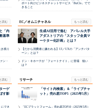
ポート向けビジネスチャットサービス「BizClo」でで
きること
EC／オムニチャネル
と「内
生成AI活用で進む アパレル大手
断基準
アダストリアの「スタッフ全員マ
ーケター化計画」とは？
生き残り
【だから消費者に嫌われる】UI／UXの「アンチパタ
ーン」とは？
ヴァン・
ドン・キホーテが「フォートナイト」に登場 狙い
は？
リサーチ
リターゲ
「サイト内検索」＆「ライブチャ
ぼす影
ット」売れ筋TOP5（2025年5月）
」にでき
「ECプラットフォーム」売れ筋TOP10（2025年5月）