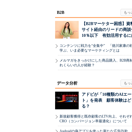
割...
B2B
【B2Bマーケター困惑】資
サイト経由のリードの商談
10％以下 有効活用するに
コンテンツに戦力を“全集中” 「徳川家康の
学ぶ、いま必要なマーケティングとは
メルマガをきっかけにした商品購入、B2B商
れくらいの人が経験？
データ分析
アドビが「10種類のAIエ
ト」を発表 顧客体験はど
る？
新規顧客獲得と既存顧客のLTV向上、それぞ
CRO（コンバージョン率最適化）について
Androidの偽アプリを使った新たな広告詐欺