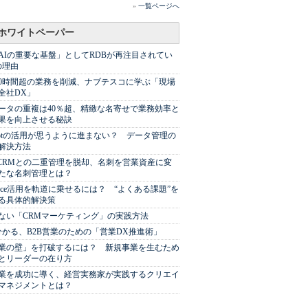
»
一覧ページへ
ホワイトペーパー
AIの重要な基盤」としてRDBが再注目されてい
の理由
00時間超の業務を削減、ナブテスコに学ぶ「現場
全社DX」
ータの重複は40％超、精緻な名寄せで業務効率と
果を向上させる秘訣
Spotの活用が思うように進まない？ データ管理の
解決方法
やCRMとの二重管理を脱却、名刺を営業資産に変
たな名刺管理とは？
sforce活用を軌道に乗せるには？ “よくある課題”を
る具体的解決策
ない「CRMマーケティング」の実践方法
分かる、B2B営業のための「営業DX推進術」
業の壁」を打破するには？ 新規事業を生むため
とリーダーの在り方
業を成功に導く、経営実務家が実践するクリエイ
マネジメントとは？