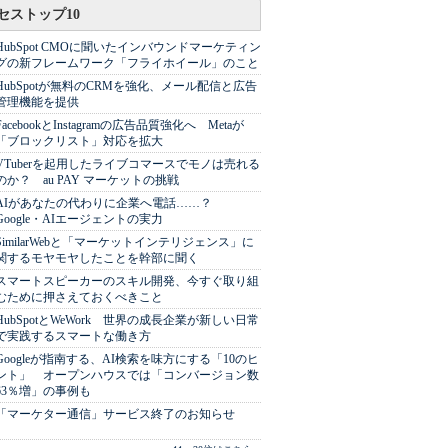
セストップ10
HubSpot CMOに聞いたインバウンドマーケティン
グの新フレームワーク「フライホイール」のこと
HubSpotが無料のCRMを強化、メール配信と広告
管理機能を提供
FacebookとInstagramの広告品質強化へ Metaが
「ブロックリスト」対応を拡大
VTuberを起用したライブコマースでモノは売れる
のか？ au PAY マーケットの挑戦
AIがあなたの代わりに企業へ電話……？
Google・AIエージェントの実力
SimilarWebと「マーケットインテリジェンス」に
関するモヤモヤしたことを幹部に聞く
スマートスピーカーのスキル開発、今すぐ取り組
むために押さえておくべきこと
HubSpotとWeWork 世界の成長企業が新しい日常
で実践するスマートな働き方
Googleが指南する、AI検索を味方にする「10のヒ
ント」 オープンハウスでは「コンバージョン数
63％増」の事例も
「マーケター通信」サービス終了のお知らせ