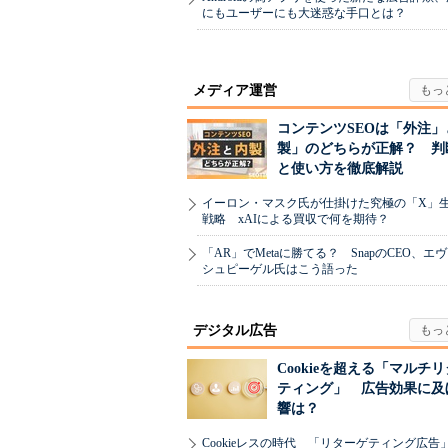
にもユーザーにも大迷惑な手口とは？
メディア運営
コンテンツSEOは「外注」
製」のどちらが正解？ 判
と使い方を徹底解説
イーロン・マスク氏が仕掛けた究極の「X」
戦略 xAIによる買収で何を期待？
「AR」でMetaに勝てる？ SnapのCEO、エ
シュピーゲル氏はこう語った
デジタル広告
Cookieを超える「マルチ
ティング」 広告効果に及
響は？
Cookieレスの時代 「リターゲティング広告