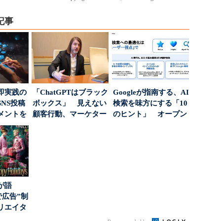
記事
即実践の
「ChatGPTはブラック
Googleが指南する、AI
NS投稿
ボックス」 見えない
検索を味方にする「10
メントを
顧客行動、マーケター
のヒント」 オープン
ポ...
に残された打ち...
ハウスでは...
が語
で広告”制
リエイタ
要な役