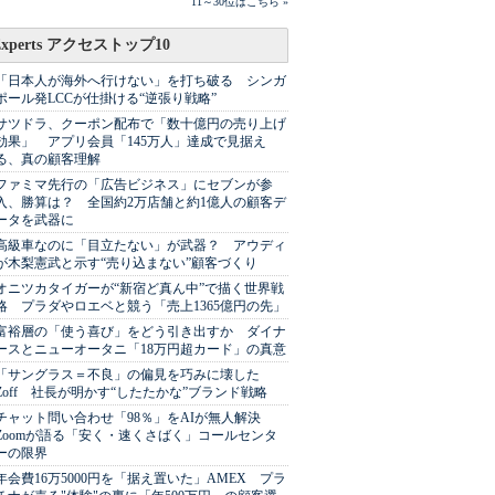
11～30位はこちら »
Experts アクセストップ10
「日本人が海外へ行けない」を打ち破る シンガ
ポール発LCCが仕掛ける“逆張り戦略”
サツドラ、クーポン配布で「数十億円の売り上げ
効果」 アプリ会員「145万人」達成で見据え
る、真の顧客理解
ファミマ先行の「広告ビジネス」にセブンが参
入、勝算は？ 全国約2万店舗と約1億人の顧客デ
ータを武器に
高級車なのに「目立たない」が武器？ アウディ
が木梨憲武と示す“売り込まない”顧客づくり
オニツカタイガーが“新宿ど真ん中”で描く世界戦
略 プラダやロエベと競う「売上1365億円の先」
富裕層の「使う喜び」をどう引き出すか ダイナ
ースとニューオータニ「18万円超カード」の真意
「サングラス＝不良」の偏見を巧みに壊した
Zoff 社長が明かす“したたかな”ブランド戦略
チャット問い合わせ「98％」をAIが無人解決
Zoomが語る「安く・速くさばく」コールセンタ
ーの限界
年会費16万5000円を「据え置いた」AMEX プラ