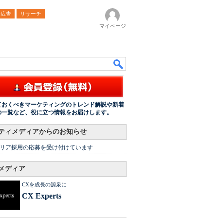
ル広告
リサーチ
マイページ
ておくべきマーケティングのトレンド解説や新着
の一覧など、役に立つ情報をお届けします。
ティメディアからのお知らせ
リア採用の応募を受け付けています
メディア
CXを成長の源泉に
CX Experts