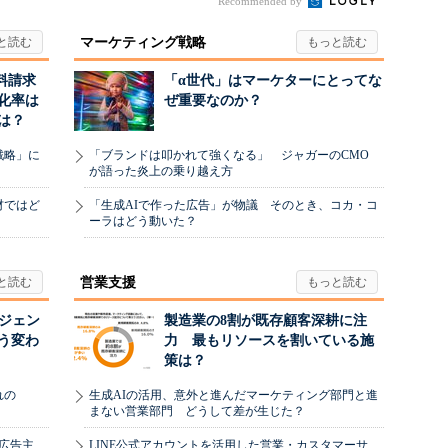
Recommended by
マーケティング戦略
料請求
「α世代」はマーケターにとってな
化率は
ぜ重要なのか？
は？
戦略」に
「ブランドは叩かれて強くなる」 ジャガーのCMO
が語った炎上の乗り越え方
材ではど
「生成AIで作った広告」が物議 そのとき、コカ・コ
ーラはどう動いた？
営業支援
ージェン
製造業の8割が既存顧客深耕に注
う変わ
力 最もリソースを割いている施
策は？
れの
生成AIの活用、意外と進んだマーケティング部門と進
まない営業部門 どうして差が生じた？
、広告主
LINE公式アカウントを活用した営業・カスタマーサ