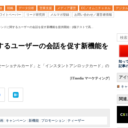
戦略
データ分析
営業支援
メディア運営
EC／オムニチャネル
デジタ
B
ワイトペーパー
リード研究所
メルマガ登録
お問い合わせ／運営者情報
r、ブランドに関するユーザーの会話を促す新機能を提供開始：β版テストで高...
に関するユーザーの会話を促す新機能を
知っ
ンバセーショナルカード」と「インスタントアンロックカード」の
記事
アイ
[
ITmedia マーケティング
]
キャ
関連
画
|
キャンペーン
|
新機能
|
プロモーション
|
ティーザー