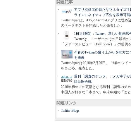
関連記事
アプリ提供者の新たなマネタイズ手段
ラインにネイティブ広告を表示可能
Twitter Japanは、iOS／Androi
のベータテストを開始したと発表した。
1日1社限定：Twitter、新しい
Twitterは、ユーザーのその日
「ファーストビュー（First View）」の提
今春のTwitterの盛り上がりを味方に
を発表
Twitter Japanは2016年2月29日、
をまとめ、発表した。
週刊「調査のチカラ」：メガ幸子が嵐×
紅白歌合戦
2016年初めての更新となる週刊「調査の
中国人が好きな日本まで、年末年始の「まと
関連リンク
Twitter Blogs