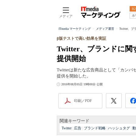
B2
ホ
メディア
ITmedia マーケティング
メディア運営
Twitte
β版テストで高い効果を実証
Twitter、ブランド
提供開始
Twitterは新たな広告商品として「カ
提供を開始した。
2016年08月05日 19時00分 公開
印刷／PDF
関連キーワード
Twitter
|
広告
|
ブランド戦略
|
ハッシュタグ
|
動