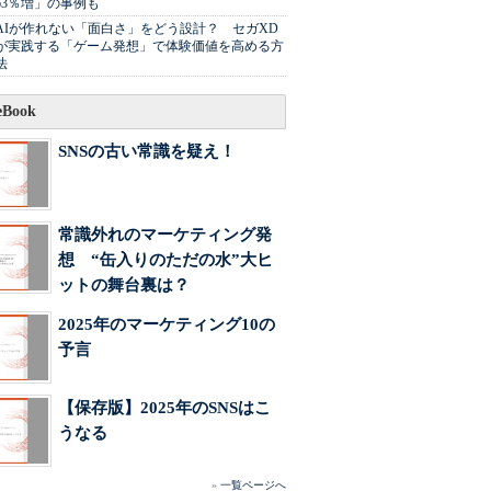
63％増」の事例も
AIが作れない「面白さ」をどう設計？ セガXD
が実践する「ゲーム発想」で体験価値を高める方
法
Book
SNSの古い常識を疑え！
常識外れのマーケティング発
想 “缶入りのただの水”大ヒ
ットの舞台裏は？
2025年のマーケティング10の
予言
【保存版】2025年のSNSはこ
うなる
»
一覧ページへ