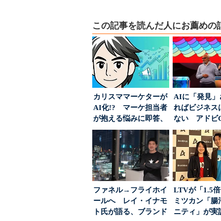
この記事を読んだ人にお薦めの
カリスママーケターが
AIに「発見
AI化!? マーケ担当者
ればビジネス
が抱える悩みに即答、
ない アドビ
実力は？
った、AIエージ
ファネル→フライホイ
LTVが「1.
ールへ レイ・イナモ
ミツカン「腸
ト氏が語る、ブランド
ニティ」が実