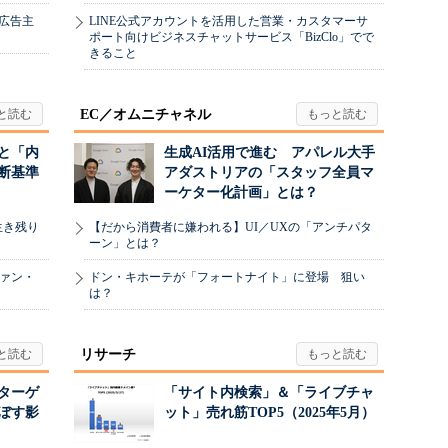
、広告主
LINE公式アカウントを活用した営業・カスタマーサ
ポート向けビジネスチャットサービス「BizClo」でで
きること
EC／オムニチャネル
と「内
生成AI活用で進む アパレル大手
断基準
アダストリアの「スタッフ全員マ
ーケター化計画」とは？
生き残り
【だから消費者に嫌われる】UI／UXの「アンチパタ
ーン」とは？
ヴァン・
ドン・キホーテが「フォートナイト」に登場 狙い
は？
リサーチ
リターゲ
「サイト内検索」＆「ライブチャ
ぼす影
ット」売れ筋TOP5（2025年5月）