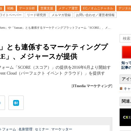
戦略
データ分析
営業支援
メディア運営
EC／オムニチャネル
デジタ
B
ワイトペーパー
リード研究所
メルマガ登録
お問い合わせ／運営者情報
rketo」や「Sansan」とも連係するマーケティングプラットフォーム「SCORE」、メ...
nsan」とも連係するマーケティングプ
RE」、メジャースが提供
知っ
ーム「SCORE（スコア）」の提供を2016年6月より開始す
記事
Event Cloud（パーフェクト イベント クラウド）」を提供す
アイ
[
ITmedia マーケティング
]
キャ
関連
トフォーム
|
名刺管理
|
セミナー
|
マーケッター