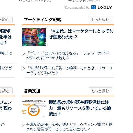
...
PR(ショットワークス)
PR(ショットワークス)
Recommended by
マーケティング戦略
料請求
「α世代」はマーケターにとってな
化率は
ぜ重要なのか？
は？
戦略」に
「ブランドは叩かれて強くなる」 ジャガーのCMO
が語った炎上の乗り越え方
材ではど
「生成AIで作った広告」が物議 そのとき、コカ・コ
ーラはどう動いた？
営業支援
ージェン
製造業の8割が既存顧客深耕に注
う変わ
力 最もリソースを割いている施
策は？
れの
生成AIの活用、意外と進んだマーケティング部門と進
まない営業部門 どうして差が生じた？