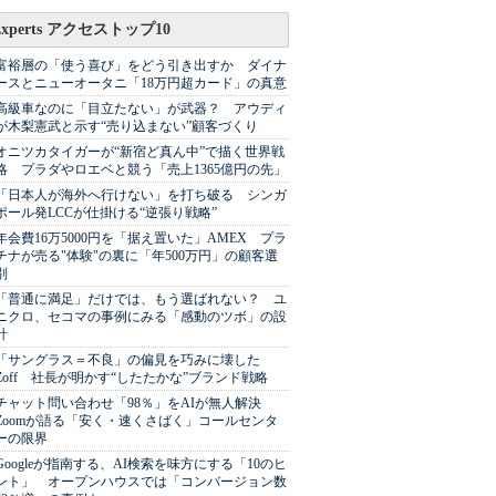
Experts アクセストップ10
富裕層の「使う喜び」をどう引き出すか ダイナ
ースとニューオータニ「18万円超カード」の真意
高級車なのに「目立たない」が武器？ アウディ
が木梨憲武と示す“売り込まない”顧客づくり
オニツカタイガーが“新宿ど真ん中”で描く世界戦
略 プラダやロエベと競う「売上1365億円の先」
「日本人が海外へ行けない」を打ち破る シンガ
ポール発LCCが仕掛ける“逆張り戦略”
年会費16万5000円を「据え置いた」AMEX プラ
チナが売る"体験"の裏に「年500万円」の顧客選
別
「普通に満足」だけでは、もう選ばれない？ ユ
ニクロ、セコマの事例にみる「感動のツボ」の設
計
「サングラス＝不良」の偏見を巧みに壊した
Zoff 社長が明かす“したたかな”ブランド戦略
チャット問い合わせ「98％」をAIが無人解決
Zoomが語る「安く・速くさばく」コールセンタ
ーの限界
Googleが指南する、AI検索を味方にする「10のヒ
ント」 オープンハウスでは「コンバージョン数