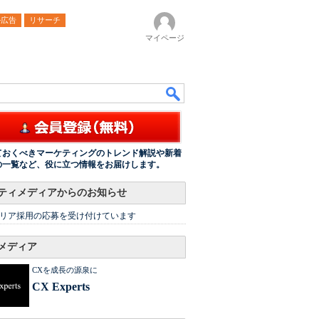
ル広告
リサーチ
マイページ
ておくべきマーケティングのトレンド解説や新着
の一覧など、役に立つ情報をお届けします。
ティメディアからのお知らせ
リア採用の応募を受け付けています
メディア
CXを成長の源泉に
CX Experts