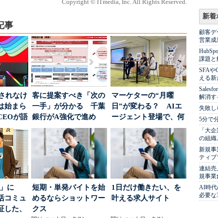
Copyright © ITmedia, Inc. All Rights Reserved.
新着
記事
顧客デ
営業成
Hub
課題と
SFA
える新
Sale
」されなけ
客に提案すべき「次の
マーケターの“月曜
解消す
は始まら
一手」が分かる 千葉
日”が変わる？ AIエ
失敗し
CEOが語
銀行がA強化で進め
ージェント登場で、何
5分で
...
る“One to On...
が起きるか
「大企
の組織
新規事
ティブ
連結売
規事業
5倍」に
短期・単発バイトを始
1日だけ働きたい、を
AI時
必要な
活コミュ
めるならショットワー
叶える求人サイト
証した、
クス