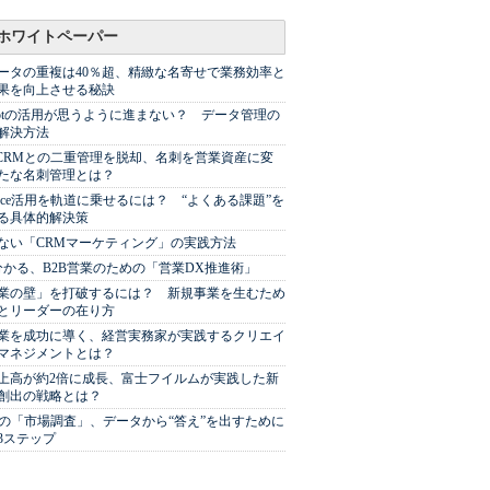
ホワイトペーパー
ータの重複は40％超、精緻な名寄せで業務効率と
果を向上させる秘訣
Spotの活用が思うように進まない？ データ管理の
解決方法
やCRMとの二重管理を脱却、名刺を営業資産に変
たな名刺管理とは？
sforce活用を軌道に乗せるには？ “よくある課題”を
る具体的解決策
ない「CRMマーケティング」の実践方法
分かる、B2B営業のための「営業DX推進術」
業の壁」を打破するには？ 新規事業を生むため
とリーダーの在り方
業を成功に導く、経営実務家が実践するクリエイ
マネジメントとは？
上高が約2倍に成長、富士フイルムが実践した新
創出の戦略とは？
代の「市場調査」、データから“答え”を出すために
3ステップ