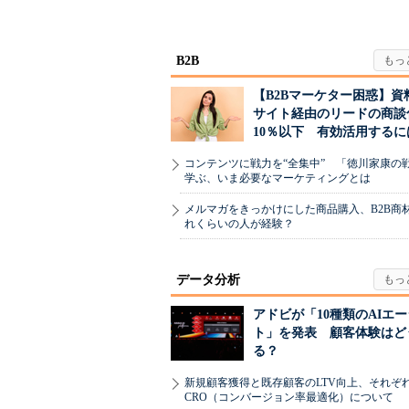
が「信頼」を得るた
値上げ時代に選ば
め...
B2B
【B2Bマーケター困惑】資
サイト経由のリードの商談
10％以下 有効活用するに
コンテンツに戦力を“全集中” 「徳川家康の
学ぶ、いま必要なマーケティングとは
メルマガをきっかけにした商品購入、B2B商
れくらいの人が経験？
データ分析
アドビが「10種類のAIエ
ト」を発表 顧客体験はど
る？
新規顧客獲得と既存顧客のLTV向上、それぞ
CRO（コンバージョン率最適化）について