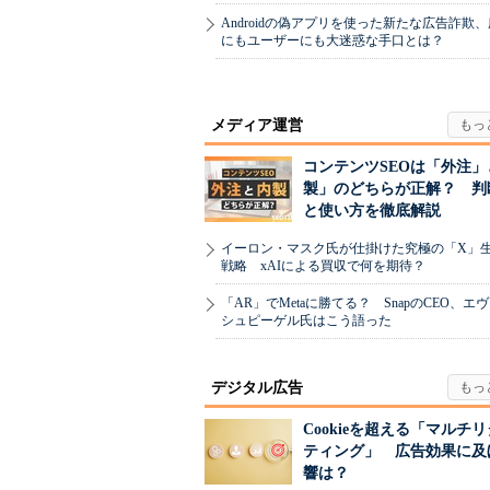
Androidの偽アプリを使った新たな広告詐欺
にもユーザーにも大迷惑な手口とは？
メディア運営
コンテンツSEOは「外注」
製」のどちらが正解？ 判
と使い方を徹底解説
イーロン・マスク氏が仕掛けた究極の「X」
戦略 xAIによる買収で何を期待？
「AR」でMetaに勝てる？ SnapのCEO、エ
シュピーゲル氏はこう語った
デジタル広告
Cookieを超える「マルチ
ティング」 広告効果に及
響は？