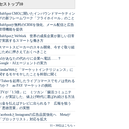
セストップ10
HubSpot CMOに聞いたインバウンドマーケティン
グの新フレームワーク「フライホイール」のこと
HubSpotが無料のCRMを強化、メール配信と広告
管理機能を提供
HubSpotとWeWork 世界の成長企業が新しい日常
で実践するスマートな働き方
スマートスピーカーのスキル開発、今すぐ取り組
むために押さえておくべきこと
AIがあなたの代わりに企業へ電話……？
Google・AIエージェントの実力
SimilarWebと「マーケットインテリジェンス」に
関するモヤモヤしたことを幹部に聞く
VTuberを起用したライブコマースでモノは売れる
のか？ au PAY マーケットの挑戦
LTVが「1.5倍」に ミツカン「腸活コミュニテ
ィ」が実証した、値上げ時代に選ばれ続ける方法
お金を払えばテレビに出られる？ 広報を狙う
「悪徳営業」の実態
FacebookとInstagramの広告品質強化へ Metaが
「ブロックリスト」対応を拡大
11～30位はこちら »