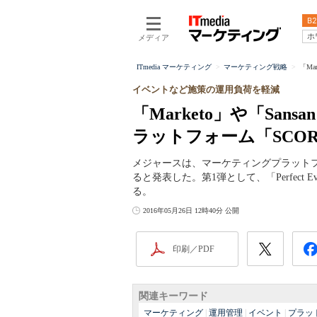
B2
ホ
メディア
ITmedia マーケティング
マーケティング戦略
「Ma
イベントなど施策の運用負荷を軽減
「Marketo」や「Sa
ラットフォーム「SCO
メジャースは、マーケティングプラットフォ
ると発表した。第1弾として、「Perfect 
る。
2016年05月26日 12時40分 公開
印刷／PDF
関連キーワード
マーケティング
|
運用管理
|
イベント
|
プラッ