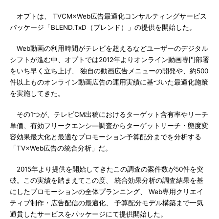
オプトは、 TVCM×Web広告最適化コンサルティングサービス
パッケージ「BLEND.TxD（ブレンド）」の提供を開始した。
Web動画の利用時間がテレビを超えるなどユーザーのデジタル
シフトが進む中、オプトでは2012年よりオンライン動画専門部署
をいち早く立ち上げ、 独自の動画広告メニューの開発や、約500
件以上ものオンライン動画広告の運用実績に基づいた最適化施策
を実施してきた。
その1つが、テレビCM出稿におけるターゲット含有率やリーチ
単価、有効フリークエンシ―調査からターゲットリーチ・態度変
容効果最大化と最適なプロモーション予算配分までを分析する
「TV×Web広告の統合分析」だ。
2015年より提供を開始してきたこの調査の案件数が50件を突
破。この実績を踏まえてこの度、 統合効果分析の調査結果を基
にしたプロモーションの全体プランニング、 Web専用クリエイ
ティブ制作・広告配信の最適化、 予算配分モデル構築まで一気
通貫したサービスをパッケージにて提供開始した。