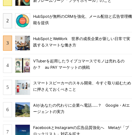
新フレームワーク「フライホイール」のこと
HubSpotが無料のCRMを強化、メール配信と広告管理機
能を提供
HubSpotとWeWork 世界の成長企業が新しい日常で実
践するスマートな働き方
VTuberを起用したライブコマースでモノは売れるの
か？ au PAY マーケットの挑戦
スマートスピーカーのスキル開発、今すぐ取り組むため
に押さえておくべきこと
AIがあなたの代わりに企業へ電話……？ Google・AIエ
ージェントの実力
FacebookとInstagramの広告品質強化へ Metaが「ブ
ロックリスト」対応を拡大