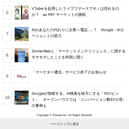
VTuberを起用したライブコマースでモノは売れるの
か？ au PAY マーケットの挑戦
AIがあなたの代わりに企業へ電話……？ Google・AIエ
ージェントの実力
SimilarWebと「マーケットインテリジェンス」に関する
モヤモヤしたことを幹部に聞く
「マーケター通信」サービス終了のお知らせ
Googleが指南する、AI検索を味方にする「10のヒン
ト」 オープンハウスでは「コンバージョン数63％増」
の事例も
Copyright © ITmedia Inc. All Rights Reserved.
ページトップに戻る