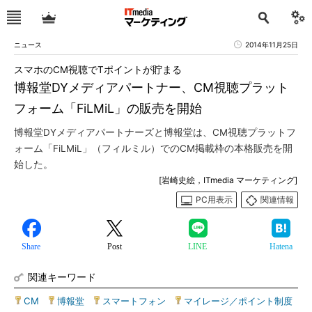
ニュース
2014年11月25日
スマホのCM視聴でTポイントが貯まる
博報堂DYメディアパートナー、CM視聴プラット
フォーム「FiLMiL」の販売を開始
博報堂DYメディアパートナーズと博報堂は、CM視聴プラットフ
ォーム「FiLMiL」（フィルミル）でのCM掲載枠の本格販売を開
始した。
[岩崎史絵，ITmedia マーケティング]
PC用表示
関連情報
Share
Post
LINE
Hatena
関連キーワード
CM
|
博報堂
|
スマートフォン
|
マイレージ／ポイント制度
|