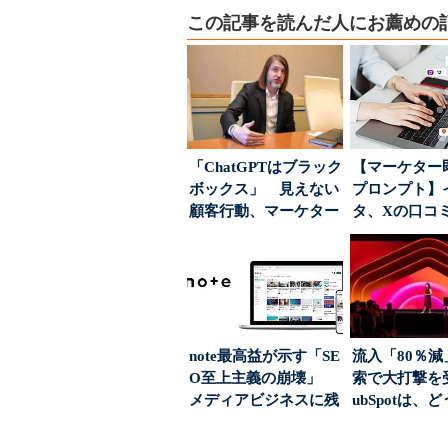
この記事を読んだ人にお薦めの
「ChatGPTはブラック
【マーケター
ボックス」 見えない
プロンプト】
顧客行動、マーケター
タ、Xの口コ
に残された打ち...
分析→戦略立
す...
note最高益が示す「SE
流入「80％減
O至上主義の崩壊」
索で大打撃を
メディアビジネスに残
ubSpotは、
された“勝ち筋...
て“未来の顧...