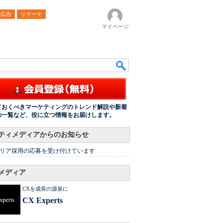
ル広告
リサーチ
マイページ
ておくべきマーケティングのトレンド解説や新着
の一覧など、役に立つ情報をお届けします。
ティメディアからのお知らせ
リア採用の応募を受け付けています
メディア
CXを成長の源泉に
CX Experts