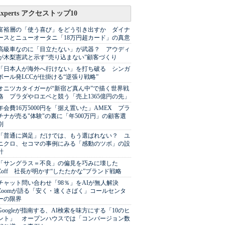
Experts アクセストップ10
富裕層の「使う喜び」をどう引き出すか ダイナ
ースとニューオータニ「18万円超カード」の真意
高級車なのに「目立たない」が武器？ アウディ
が木梨憲武と示す“売り込まない”顧客づくり
「日本人が海外へ行けない」を打ち破る シンガ
ポール発LCCが仕掛ける“逆張り戦略”
オニツカタイガーが“新宿ど真ん中”で描く世界戦
略 プラダやロエベと競う「売上1365億円の先」
年会費16万5000円を「据え置いた」AMEX プラ
チナが売る"体験"の裏に「年500万円」の顧客選
別
「普通に満足」だけでは、もう選ばれない？ ユ
ニクロ、セコマの事例にみる「感動のツボ」の設
計
「サングラス＝不良」の偏見を巧みに壊した
Zoff 社長が明かす“したたかな”ブランド戦略
チャット問い合わせ「98％」をAIが無人解決
Zoomが語る「安く・速くさばく」コールセンタ
ーの限界
Googleが指南する、AI検索を味方にする「10のヒ
ント」 オープンハウスでは「コンバージョン数