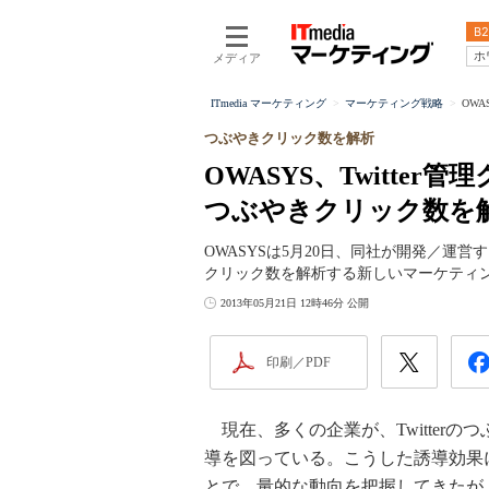
B2
ホ
メディア
ITmedia マーケティング
マーケティング戦略
OWA
つぶやきクリック数を解析
OWASYS、Twitte
つぶやきクリック数を
OWASYSは5月20日、同社が開発／運営
クリック数を解析する新しいマーケティ
2013年05月21日 12時46分 公開
印刷／PDF
現在、多くの企業が、Twitter
導を図っている。こうした誘導効果
とで、量的な動向を把握してきたが