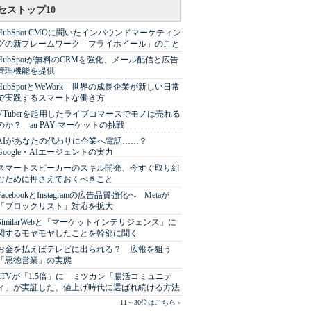
セストップ10
HubSpot CMOに聞いたインバウンドマーケティン
グの新フレームワーク「フライホイール」のこと
HubSpotが無料のCRMを強化、メール配信と広告
管理機能を提供
HubSpotとWeWork 世界の成長企業が新しい日常
で実践するスマートな働き方
VTuberを起用したライブコマースでモノは売れる
のか？ au PAY マーケットの挑戦
AIがあなたの代わりに企業へ電話……？
Google・AIエージェントの実力
スマートスピーカーのスキル開発、今すぐ取り組
むために押さえておくべきこと
FacebookとInstagramの広告品質強化へ Metaが
「ブロックリスト」対応を拡大
SimilarWebと「マーケットインテリジェンス」に
関するモヤモヤしたことを幹部に聞く
お金を払えばテレビに出られる？ 広報を狙う
「悪徳営業」の実態
LTVが「1.5倍」に ミツカン「腸活コミュニテ
ィ」が実証した、値上げ時代に選ばれ続ける方法
11～30位はこちら »