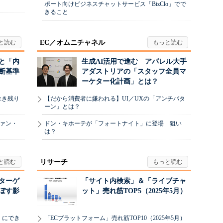
ポート向けビジネスチャットサービス「BizClo」でで
きること
EC／オムニチャネル
と「内
生成AI活用で進む アパレル大手
断基準
アダストリアの「スタッフ全員マ
ーケター化計画」とは？
生き残り
【だから消費者に嫌われる】UI／UXの「アンチパタ
ーン」とは？
ヴァン・
ドン・キホーテが「フォートナイト」に登場 狙い
は？
リサーチ
リターゲ
「サイト内検索」＆「ライブチャ
ぼす影
ット」売れ筋TOP5（2025年5月）
」にでき
「ECプラットフォーム」売れ筋TOP10（2025年5月）