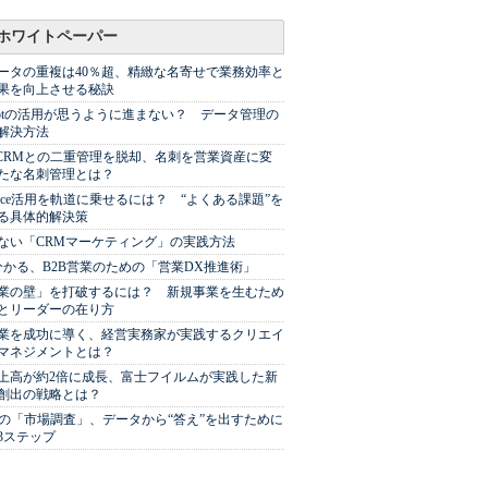
ホワイトペーパー
ータの重複は40％超、精緻な名寄せで業務効率と
果を向上させる秘訣
Spotの活用が思うように進まない？ データ管理の
解決方法
やCRMとの二重管理を脱却、名刺を営業資産に変
たな名刺管理とは？
sforce活用を軌道に乗せるには？ “よくある課題”を
る具体的解決策
ない「CRMマーケティング」の実践方法
分かる、B2B営業のための「営業DX推進術」
業の壁」を打破するには？ 新規事業を生むため
とリーダーの在り方
業を成功に導く、経営実務家が実践するクリエイ
マネジメントとは？
上高が約2倍に成長、富士フイルムが実践した新
創出の戦略とは？
代の「市場調査」、データから“答え”を出すために
3ステップ