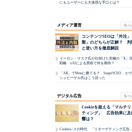
にもユーザーにも大迷惑な手口とは？
メディア運営
コンテンツSEOは「外注」
製」のどちらが正解？ 判
と使い方を徹底解説
イーロン・マスク氏が仕掛けた究極の「X」
戦略 xAIによる買収で何を期待？
「AR」でMetaに勝てる？ SnapのCEO、エ
シュピーゲル氏はこう語った
デジタル広告
Cookieを超える「マルチ
ティング」 広告効果に及
響は？
Cookieレスの時代 「リターゲティング広告