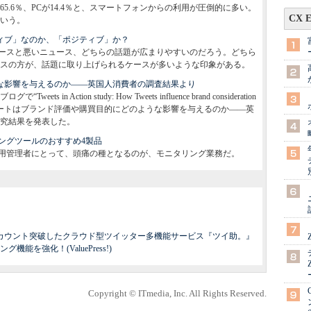
.6％、PCが14.4％と、スマートフォンからの利用が圧倒的に多い。
CX 
いう。
ガティブ」なのか、「ポジティブ」か？
ースと悪いニュース、どちらの話題が広まりやすいのだろう。どちら
スの方が、話題に取り上げられるケースが多いような印象がある。
にどんな影響を与えるのか――英国人消費者の調査結果より
ets in Action study: How Tweets influence brand consideration
nsumers”（「ツイートはブランド評価や購買目的にどのような影響を与えるのか――英
究結果を発表した。
ングツールのおすすめ4製品
用管理者にとって、頭痛の種となるのが、モニタリング業務だ。
カウント突破したクラウド型ツイッター多機能サービス『ツイ助。』
を強化！(ValuePress!)
Copyright © ITmedia, Inc. All Rights Reserved.