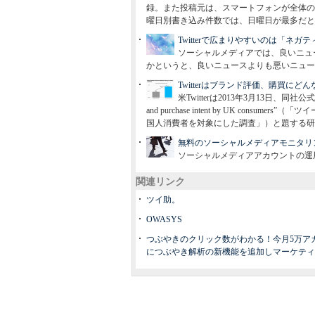
録。また投稿元は、スマートフォンが全体の65
曜日別書き込み件数では、日曜日が最多だと
Twitterで広まりやすいのは「ネ
ソーシャルメディアでは、良いニュ
かというと、良いニュースよりも悪いニュー
Twitterはブランド評価、購買
米Twitterは2013年3月13日、同社公式ブログで“Twe
and purchase intent by UK co
国人消費者を対象にした調査」）と題する研
無料のソーシャルメディアモニタリ
ソーシャルメディアアカウントの運
関連リンク
ツイ助。
OWASYS
つぶやきのクリック数がわかる！今月5万ア
につぶやき解析の新機能を追加しマーケティング機能