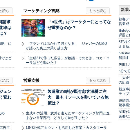
新着
マーケティング戦略
顧客デ
料請求
「α世代」はマーケターにとってな
営業成
化率は
ぜ重要なのか？
Hub
は？
課題と
SFA
戦略」に
「ブランドは叩かれて強くなる」 ジャガーのCMO
える新
が語った炎上の乗り越え方
Sale
解消す
材ではど
「生成AIで作った広告」が物議 そのとき、コカ・コ
ーラはどう動いた？
失敗し
5分で
「大企
営業支援
の組織
新規事
ージェン
製造業の8割が既存顧客深耕に注
ティブ
う変わ
力 最もリソースを割いている施
連結売
策は？
規事業
AI時
れの
生成AIの活用、意外と進んだマーケティング部門と進
必要な
まない営業部門 どうして差が生じた？
、広告主
LINE公式アカウントを活用した営業・カスタマーサ