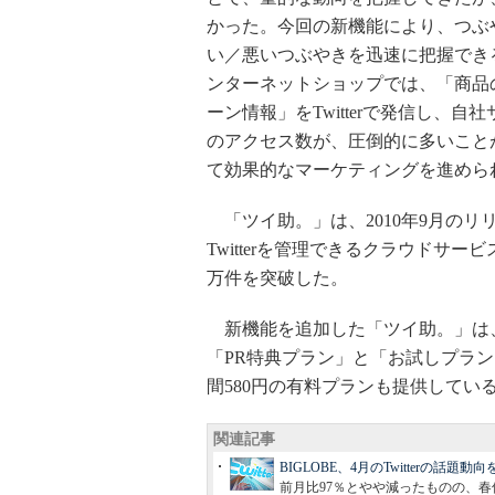
かった。今回の新機能により、つぶ
い／悪いつぶやきを迅速に把握でき
ンターネットショップでは、「商品
ーン情報」をTwitterで発信し、
のアクセス数が、圧倒的に多いこと
て効果的なマーケティングを進めら
「ツイ助。」は、2010年9月の
Twitterを管理できるクラウドサ
万件を突破した。
新機能を追加した「ツイ助。」は、
「PR特典プラン」と「お試しプラン
間580円の有料プランも提供してい
関連記事
BIGLOBE、4月のTwitterの
前月比97％とやや減ったものの、春