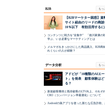
B2B
【B2Bマーケター困惑】資
サイト経由のリードの商談
10％以下 有効活用するに
コンテンツに戦力を“全集中” 「徳川家康の
学ぶ、いま必要なマーケティングとは
メルマガをきっかけにした商品購入、B2B商
れくらいの人が経験？
データ分析
アドビが「10種類のAIエ
ト」を発表 顧客体験はど
る？
新規顧客獲得と既存顧客のLTV向上、それぞ
CRO（コンバージョン率最適化）について
Androidの偽アプリを使った新たな広告詐欺