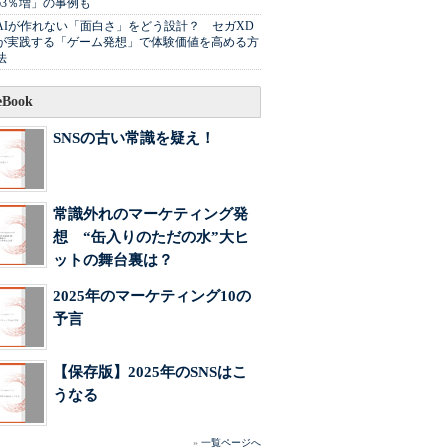
63％増」の事例も
AIが作れない「面白さ」をどう設計？ セガXD
が実践する「ゲーム発想」で体験価値を高める方
法
Book
SNSの古い常識を疑え！
常識外れのマーケティング発
想 “缶入りのただの水”大ヒ
ットの舞台裏は？
2025年のマーケティング10の
予言
【保存版】2025年のSNSはこ
うなる
»
一覧ページへ