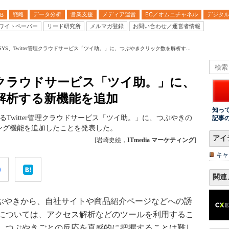
戦略
データ分析
営業支援
メディア運営
EC／オムニチャネル
デジタ
B
ワイトペーパー
リード研究所
メルマガ登録
お問い合わせ／運営者情報
SYS、Twitter管理クラウドサービス「ツイ助。」に、つぶやきクリック数を解析す...
r管理クラウドサービス「ツイ助。」に、
解析する新機能を追加
知っ
するTwitter管理クラウドサービス「ツイ助。」に、つぶやきの
記事
ング機能を追加したことを発表した。
アイ
[岩崎史絵，
ITmedia マーケティング
]
キャ
関連
のつぶやきから、自社サイトや商品紹介ページなどへの誘
については、アクセス解析などのツールを利用するこ
、つぶやきごとの反応を直感的に把握することは難し