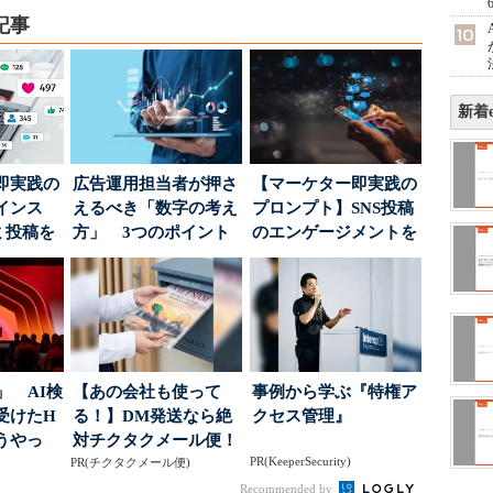
記事
新着e
即実践の
広告運用担当者が押さ
【マーケター即実践の
インス
えるべき「数字の考え
プロンプト】SNS投稿
ミ投稿を
方」 3つのポイント
のエンゲージメントを
案に生か
とは
高めるAI活用、ポ...
」 AI検
【あの会社も使って
事例から学ぶ『特権ア
受けたH
る！】DM発送なら絶
クセス管理』
どうやっ
対チクタクメール便！
PR(KeeperSecurity)
PR(チクタクメール便)
Recommended by