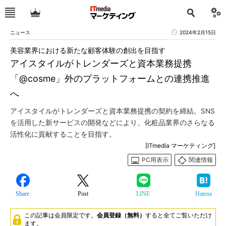
ニュース
2024年2月15日
美容業界における新たな顧客体験の創出を目指す
アイスタイルがトレンダーズと資本業務提携
「@cosme」外のプラットフォームとの連携推進
へ
アイスタイルがトレンダーズと資本業務提携の契約を締結。SNS
を活用した新サービスの開発などにより、化粧品業界のさらなる
活性化に貢献することを目指す。
[ITmedia マーケティング]
PC用表示
関連情報
Share
Post
LINE
Hatena
この記事は会員限定です。
会員登録（無料）
すると全てご覧いただけ
ます。