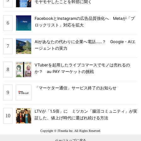
モヤモヤしたことを幹部に聞く
FacebookとInstagramの広告品質強化へ Metaが「ブ
ロックリスト」対応を拡大
AIがあなたの代わりに企業へ電話……？ Google・AIエ
ージェントの実力
VTuberを起用したライブコマースでモノは売れるの
か？ au PAY マーケットの挑戦
「マーケター通信」サービス終了のお知らせ
LTVが「1.5倍」に ミツカン「腸活コミュニティ」が実
証した、値上げ時代に選ばれ続ける方法
Copyright © ITmedia Inc. All Rights Reserved.
ページトップに戻る