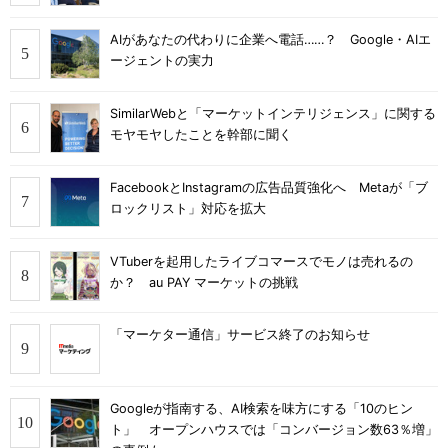
AIがあなたの代わりに企業へ電話……？ Google・AIエ
ージェントの実力
SimilarWebと「マーケットインテリジェンス」に関する
モヤモヤしたことを幹部に聞く
FacebookとInstagramの広告品質強化へ Metaが「ブ
ロックリスト」対応を拡大
VTuberを起用したライブコマースでモノは売れるの
か？ au PAY マーケットの挑戦
「マーケター通信」サービス終了のお知らせ
Googleが指南する、AI検索を味方にする「10のヒン
ト」 オープンハウスでは「コンバージョン数63％増」