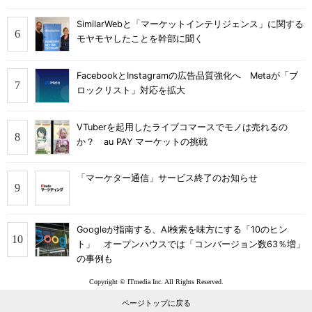
SimilarWebと「マーケットインテリジェンス」に関する
モヤモヤしたことを幹部に聞く
FacebookとInstagramの広告品質強化へ Metaが「ブ
ロックリスト」対応を拡大
VTuberを起用したライブコマースでモノは売れるの
か？ au PAY マーケットの挑戦
「マーケター通信」サービス終了のお知らせ
Googleが指南する、AI検索を味方にする「10のヒン
ト」 オープンハウスでは「コンバージョン数63％増」
の事例も
Copyright © ITmedia Inc. All Rights Reserved.
ページトップに戻る