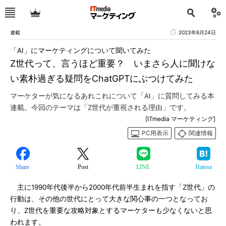
連載
2023年6月24日
「AI」にマーケティングについて聞いてみた
Z世代って、言うほど重要？ いまさら人に聞けな
い素朴過ぎる疑問をChatGPTにぶつけてみた
マーケターが気になるあれこれについて「AI」に質問してみる本
連載。今回のテーマは「Z世代が重視される理由」です。
[ITmedia マーケティング]
PC用表示
関連情報
Share
Post
LINE
Hatena
主に1990年代後半から2000年代前半生まれを指す「Z世代」の
行動は、その他の世代にとって大きな関心事の一つとなってお
り、Z世代を重要な攻略対象とするマーケターも少なくないと思
われます。