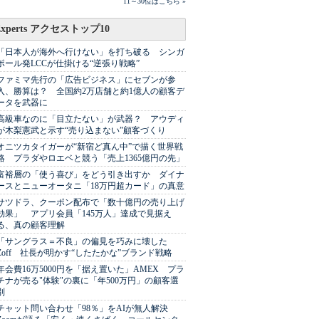
11～30位はこちら »
Experts アクセストップ10
「日本人が海外へ行けない」を打ち破る シンガ
ポール発LCCが仕掛ける“逆張り戦略”
ファミマ先行の「広告ビジネス」にセブンが参
入、勝算は？ 全国約2万店舗と約1億人の顧客デ
ータを武器に
高級車なのに「目立たない」が武器？ アウディ
が木梨憲武と示す“売り込まない”顧客づくり
オニツカタイガーが“新宿ど真ん中”で描く世界戦
略 プラダやロエベと競う「売上1365億円の先」
富裕層の「使う喜び」をどう引き出すか ダイナ
ースとニューオータニ「18万円超カード」の真意
サツドラ、クーポン配布で「数十億円の売り上げ
効果」 アプリ会員「145万人」達成で見据え
る、真の顧客理解
「サングラス＝不良」の偏見を巧みに壊した
Zoff 社長が明かす“したたかな”ブランド戦略
年会費16万5000円を「据え置いた」AMEX プラ
チナが売る"体験"の裏に「年500万円」の顧客選
別
チャット問い合わせ「98％」をAIが無人解決