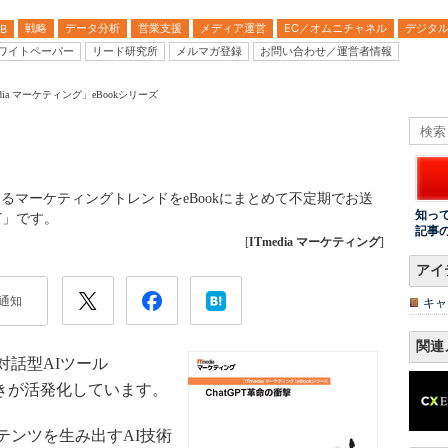
戦略
データ分析
営業支援
メディア運営
EC／オムニチャネル
デジタ
B
ワイトペーパー
リード研究所
メルマガ登録
お問い合わせ／運営者情報
edia マーケティング」eBookシリーズ
になるマーケティングトレンドをeBookにまとめて不定期でお送
知っ
T」です。
記事
[
ITmedia マーケティング
]
アイ
通知
キャ
関連
話型AIツール
動きが活発化しています。
ンツを生み出すAI技術