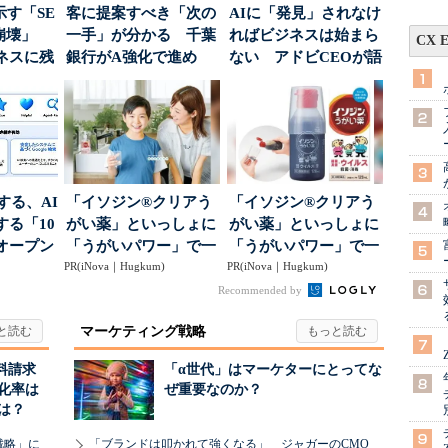
示す「SE
客に提案すべき「次の
AIに「発見」されなけ
の崩壊」
一手」が分かる 千葉
ればビジネスは始まら
CX 
ネスに残
銀行がA強化で進め
ない アドビCEOが語
..
る“One to On...
った、AIエージ...
南する、AI
「イソジン®クリアう
「イソジン®クリアう
る「10
がい薬」といっしょに
がい薬」といっしょに
オープン
「うがいパワー」で一
「うがいパワー」で一
PR(iNova｜Hugkum)
年中！ 健やか
PR(iNova｜Hugkum)
年中！ 健やか
Recommended by
マーケティング戦略
料請求
「α世代」はマーケターにとってな
化率は
ぜ重要なのか？
は？
戦略」に
「ブランドは叩かれて強くなる」 ジャガーのCMO