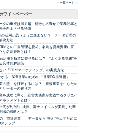
»
一覧ページへ
ホワイトペーパー
ータの重複は40％超、精緻な名寄せで業務効率と
果を向上させる秘訣
Spotの活用が思うように進まない？ データ管理の
解決方法
やCRMとの二重管理を脱却、名刺を営業資産に変
たな名刺管理とは？
sforce活用を軌道に乗せるには？ “よくある課題”を
る具体的解決策
ない「CRMマーケティング」の実践方法
分かる、B2B営業のための「営業DX推進術」
業の壁」を打破するには？ 新規事業を生むため
とリーダーの在り方
業を成功に導く、経営実務家が実践するクリエイ
マネジメントとは？
上高が約2倍に成長、富士フイルムが実践した新
創出の戦略とは？
代の「市場調査」、データから“答え”を出すために
3ステップ