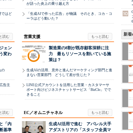
が語った炎上の乗り越え方
材ではど
「生成AIで作った広告」が物議 そのとき、コカ・コ
ーラはどう動いた？
新着e
営業支援
ージェン
製造業の8割が既存顧客深耕に注
う変わ
力 最もリソースを割いている施
策は？
れの
生成AIの活用、意外と進んだマーケティング部門と進
まない営業部門 どうして差が生じた？
、広告主
LINE公式アカウントを活用した営業・カスタマーサ
ポート向けビジネスチャットサービス「BizClo」でで
きること
EC／オムニチャネル
と「内
生成AI活用で進む アパレル大手
断基準
アダストリアの「スタッフ全員マ