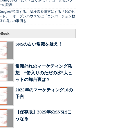
Zoomが語る「安く・速くさばく」コールセンタ
ーの限界
Googleが指南する、AI検索を味方にする「10のヒ
ント」 オープンハウスでは「コンバージョン数
63％増」の事例も
Book
SNSの古い常識を疑え！
常識外れのマーケティング発
想 “缶入りのただの水”大ヒ
ットの舞台裏は？
2025年のマーケティング10の
予言
【保存版】2025年のSNSはこ
うなる