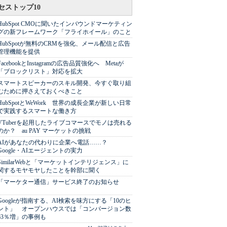
セストップ10
HubSpot CMOに聞いたインバウンドマーケティン
グの新フレームワーク「フライホイール」のこと
HubSpotが無料のCRMを強化、メール配信と広告
管理機能を提供
FacebookとInstagramの広告品質強化へ Metaが
「ブロックリスト」対応を拡大
スマートスピーカーのスキル開発、今すぐ取り組
むために押さえておくべきこと
HubSpotとWeWork 世界の成長企業が新しい日常
で実践するスマートな働き方
VTuberを起用したライブコマースでモノは売れる
のか？ au PAY マーケットの挑戦
AIがあなたの代わりに企業へ電話……？
Google・AIエージェントの実力
SimilarWebと「マーケットインテリジェンス」に
関するモヤモヤしたことを幹部に聞く
「マーケター通信」サービス終了のお知らせ
Googleが指南する、AI検索を味方にする「10のヒ
ント」 オープンハウスでは「コンバージョン数
63％増」の事例も