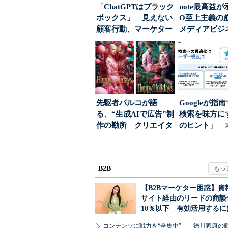
「ChatGPTはブラック
note最高益が
ボックス」 見えない
O至上主義
顧客行動、マーケター
メディアビジ
に残された打ち...
された“勝ち筋.
先駆者パルコが語
Googleが指
る、“生成AIで広告”制
検索を味方にす
作の勘所 クリエイタ
のヒント」 
ーに残る「重要な役
ハウスでは...
割...
B2B
【B2Bマーケター困惑】資
サイト経由のリードの商談
10％以下 有効活用するに
コンテンツに戦力を“全集中” 「徳川家康の