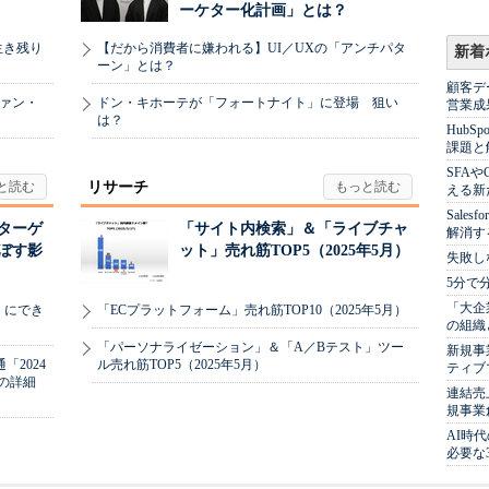
ーケター化計画」とは？
生き残り
【だから消費者に嫌われる】UI／UXの「アンチパタ
新着
ーン」とは？
顧客デ
ヴァン・
ドン・キホーテが「フォートナイト」に登場 狙い
営業成
は？
Hub
課題と
SFA
リサーチ
える新
Sale
リターゲ
「サイト内検索」＆「ライブチャ
解消す
ぼす影
ット」売れ筋TOP5（2025年5月）
失敗し
5分で
「大企
」にでき
「ECプラットフォーム」売れ筋TOP10（2025年5月）
の組織
「パーソナライゼーション」＆「A／Bテスト」ツー
新規事
2024
ル売れ筋TOP5（2025年5月）
ティブ
の詳細
連結売
規事業
AI時
必要な