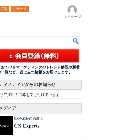
ル広告
リサーチ
マイページ
ておくべきマーケティングのトレンド解説や新着
の一覧など、役に立つ情報をお届けします。
ティメディアからのお知らせ
リア採用の応募を受け付けています
メディア
CXを成長の源泉に
CX Experts