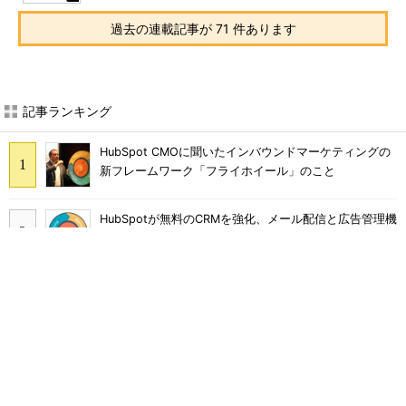
過去の連載記事が 71 件あります
記事ランキング
HubSpot CMOに聞いたインバウンドマーケティングの
新フレームワーク「フライホイール」のこと
HubSpotが無料のCRMを強化、メール配信と広告管理機
能を提供
HubSpotとWeWork 世界の成長企業が新しい日常で実
践するスマートな働き方
VTuberを起用したライブコマースでモノは売れるの
か？ au PAY マーケットの挑戦