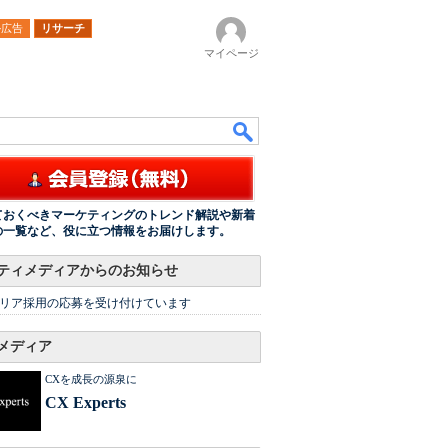
ル広告
リサーチ
マイページ
ておくべきマーケティングのトレンド解説や新着
の一覧など、役に立つ情報をお届けします。
ティメディアからのお知らせ
リア採用の応募を受け付けています
メディア
CXを成長の源泉に
CX Experts