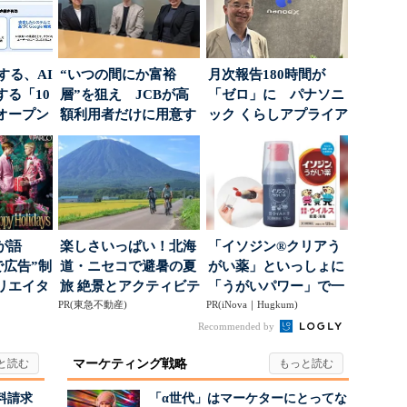
南する、AI
“いつの間にか富裕
月次報告180時間が
る「10
層”を狙え JCBが高
「ゼロ」に パナソニ
オープン
額利用者だけに用意す
ック くらしアプライア
る「特別体験」
ンス社が挑んだVo...
が語
楽しさいっぱい！北海
「イソジン®クリアう
で広告”制
道・ニセコで避暑の夏
がい薬」といっしょに
リエイタ
旅 絶景とアクティビテ
「うがいパワー」で一
要な役
PR(東急不動産)
ィが揃う「ニセコ東...
PR(iNova｜Hugkum)
年中！ 健やか
Recommended by
マーケティング戦略
料請求
「α世代」はマーケターにとってな