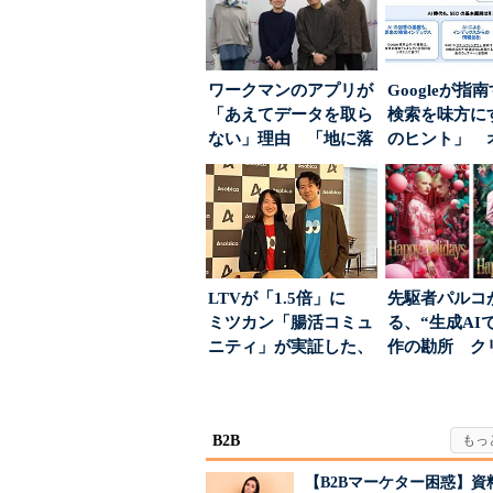
ワークマンのアプリが
Googleが指
「あえてデータを取ら
検索を味方にす
ない」理由 「地に落
のヒント」 
ちた顧客満足度」を
ハウスでは...
引...
LTVが「1.5倍」に
先駆者パルコ
ミツカン「腸活コミュ
る、“生成AI
ニティ」が実証した、
作の勘所 ク
値上げ時代に選ば...
ーに残る「重
割...
B2B
【B2Bマーケター困惑】資