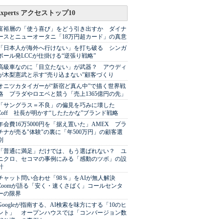
Experts アクセストップ10
富裕層の「使う喜び」をどう引き出すか ダイナ
ースとニューオータニ「18万円超カード」の真意
「日本人が海外へ行けない」を打ち破る シンガ
ポール発LCCが仕掛ける“逆張り戦略”
高級車なのに「目立たない」が武器？ アウディ
が木梨憲武と示す“売り込まない”顧客づくり
オニツカタイガーが“新宿ど真ん中”で描く世界戦
略 プラダやロエベと競う「売上1365億円の先」
「サングラス＝不良」の偏見を巧みに壊した
Zoff 社長が明かす“したたかな”ブランド戦略
年会費16万5000円を「据え置いた」AMEX プラ
チナが売る"体験"の裏に「年500万円」の顧客選
別
「普通に満足」だけでは、もう選ばれない？ ユ
ニクロ、セコマの事例にみる「感動のツボ」の設
計
チャット問い合わせ「98％」をAIが無人解決
Zoomが語る「安く・速くさばく」コールセンタ
ーの限界
Googleが指南する、AI検索を味方にする「10のヒ
ント」 オープンハウスでは「コンバージョン数