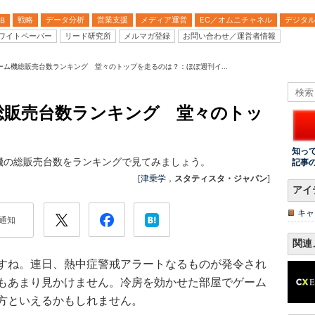
戦略
データ分析
営業支援
メディア運営
EC／オムニチャネル
デジタ
B
ワイトペーパー
リード研究所
メルマガ登録
お問い合わせ／運営者情報
ーム機総販売台数ランキング 堂々のトップを走るのは？：ほぼ週刊イ...
総販売台数ランキング 堂々のトッ
知っ
機の総販売台数をランキングで見てみましょう。
記事
[
津乗学
，
スタティスタ・ジャパン
]
アイ
キャ
通知
関連
すね。連日、熱中症警戒アラートなるものが発令され
もあまり見かけません。冷房を効かせた部屋でゲーム
方といえるかもしれません。