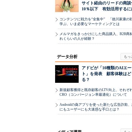
サイト経由のリードの商談
10％以下 有効活用するに
コンテンツに戦力を“全集中” 「徳川家康の
学ぶ、いま必要なマーケティングとは
メルマガをきっかけにした商品購入、B2B商
れくらいの人が経験？
データ分析
アドビが「10種類のAIエ
ト」を発表 顧客体験はど
る？
新規顧客獲得と既存顧客のLTV向上、それぞ
CRO（コンバージョン率最適化）について
Androidの偽アプリを使った新たな広告詐欺
にもユーザーにも大迷惑な手口とは？