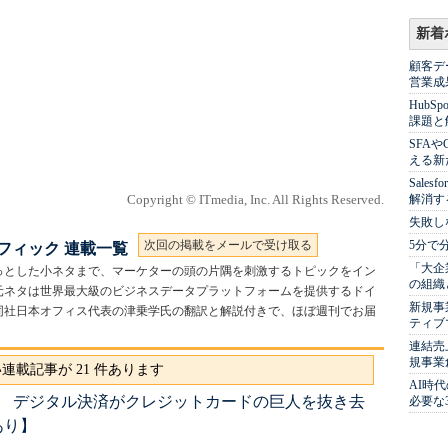
新着
顧客デ
営業成
Hub
課題と
SFA
える新
Sale
Copyright © ITmedia, Inc. All Rights Reserved.
解消す
失敗し
次回の掲載をメールで受け取る
5分で
フィック 連載一覧
「大企
っとした小ネタまで、マーケターの頭の片隅を刺激するトピックをイン
の組織
元ネタは世界最大級のビジネスデータプラットフォームを提供するドイ
新規事
ンツ。同社日本オフィス代表の津乗学氏の翻訳と解説付きで、ほぼ週刊でお届
ティブ
連結売
規事業
連載記事が 21 件あります
AI時
SAを猛追 デジタル決済がクレジットカードの巨人を抜き去
必要な
あり】