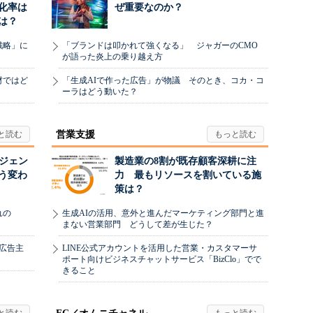
化率は
ぜ重要なのか？
は？
戦略」に
「ブランドは叩かれて強くなる」 ジャガーのCMO
が語った炎上の乗り越え方
材ではど
「生成AIで作った広告」が物議 そのとき、コカ・コ
ーラはどう動いた？
営業支援
ージェン
製造業の8割が既存顧客深耕に注
う変わ
力 最もリソースを割いている施
策は？
れの
生成AIの活用、意外と進んだマーケティング部門と進
まない営業部門 どうして差が生じた？
、広告主
LINE公式アカウントを活用した営業・カスタマーサ
ポート向けビジネスチャットサービス「BizClo」でで
きること