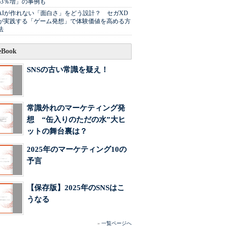
63％増」の事例も
AIが作れない「面白さ」をどう設計？ セガXD
が実践する「ゲーム発想」で体験価値を高める方
法
Book
SNSの古い常識を疑え！
常識外れのマーケティング発
想 “缶入りのただの水”大ヒ
ットの舞台裏は？
2025年のマーケティング10の
予言
【保存版】2025年のSNSはこ
うなる
»
一覧ページへ