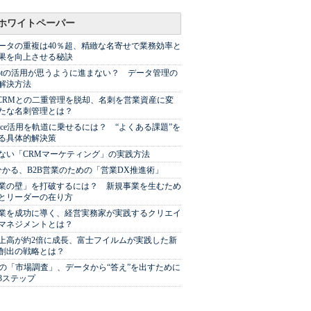
ホワイトペーパー
ータの重複は40％超、精緻な名寄せで業務効率と
果を向上させる秘訣
Spotの活用が思うように進まない？ データ管理の
解決方法
やCRMとの二重管理を脱却、名刺を営業資産に変
たな名刺管理とは？
sforce活用を軌道に乗せるには？ “よくある課題”を
る具体的解決策
ない「CRMマーケティング」の実践方法
分かる、B2B営業のための「営業DX推進術」
業の壁」を打破するには？ 新規事業を生むため
とリーダーの在り方
業を成功に導く、経営実務家が実践するクリエイ
マネジメントとは？
上高が約2倍に成長、富士フイルムが実践した新
創出の戦略とは？
代の「市場調査」、データから“答え”を出すために
3ステップ