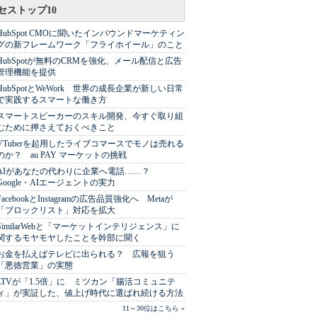
セストップ10
HubSpot CMOに聞いたインバウンドマーケティン
グの新フレームワーク「フライホイール」のこと
HubSpotが無料のCRMを強化、メール配信と広告
管理機能を提供
HubSpotとWeWork 世界の成長企業が新しい日常
で実践するスマートな働き方
スマートスピーカーのスキル開発、今すぐ取り組
むために押さえておくべきこと
VTuberを起用したライブコマースでモノは売れる
のか？ au PAY マーケットの挑戦
AIがあなたの代わりに企業へ電話……？
Google・AIエージェントの実力
FacebookとInstagramの広告品質強化へ Metaが
「ブロックリスト」対応を拡大
SimilarWebと「マーケットインテリジェンス」に
関するモヤモヤしたことを幹部に聞く
お金を払えばテレビに出られる？ 広報を狙う
「悪徳営業」の実態
LTVが「1.5倍」に ミツカン「腸活コミュニテ
ィ」が実証した、値上げ時代に選ばれ続ける方法
11～30位はこちら »