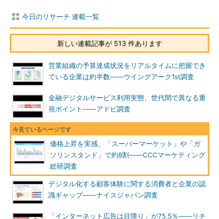
今日のリサーチ 連載一覧
新しい連載記事が 513 件あります
営業組織の予算達成状況をリアルタイムに把握でき
ている企業は約半数――ウイングアーク1st調査
金融デジタルサービス利用実態、世代間で異なる重
視ポイント――アドビ調査
価格上昇を実感、「スーパーマーケット」や「ガ
ソリンスタンド」で約8割――CCCマーケティング
総研調査
デジタル化する顧客体験に関する消費者と企業の認
識ギャップ――ナイスジャパン調査
「インターネット広告は目障り」が75.5％――リチ