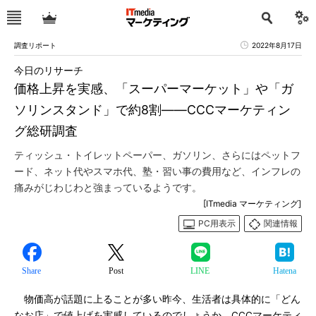
調査リポート
2022年8月17日
今日のリサーチ
価格上昇を実感、「スーパーマーケット」や「ガ
ソリンスタンド」で約8割――CCCマーケティン
グ総研調査
ティッシュ・トイレットペーパー、ガソリン、さらにはペットフ
ード、ネット代やスマホ代、塾・習い事の費用など、インフレの
痛みがじわじわと強まっているようです。
[ITmedia マーケティング]
PC用表示
関連情報
Share
Post
LINE
Hatena
物価高が話題に上ることが多い昨今、生活者は具体的に「どん
なお店」で値上げを実感しているのでしょうか。CCCマーケティ