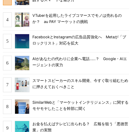
VTuberを起用したライブコマースでモノは売れるの
か？ au PAY マーケットの挑戦
FacebookとInstagramの広告品質強化へ Metaが「ブ
ロックリスト」対応を拡大
AIがあなたの代わりに企業へ電話……？ Google・AIエ
ージェントの実力
スマートスピーカーのスキル開発、今すぐ取り組むため
に押さえておくべきこと
SimilarWebと「マーケットインテリジェンス」に関する
モヤモヤしたことを幹部に聞く
お金を払えばテレビに出られる？ 広報を狙う「悪徳営
業」の実態