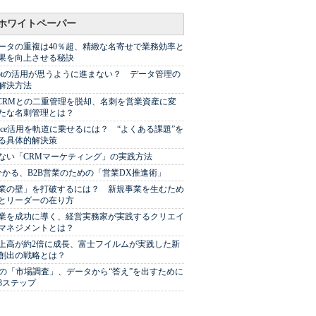
ホワイトペーパー
ータの重複は40％超、精緻な名寄せで業務効率と
果を向上させる秘訣
Spotの活用が思うように進まない？ データ管理の
解決方法
やCRMとの二重管理を脱却、名刺を営業資産に変
たな名刺管理とは？
sforce活用を軌道に乗せるには？ “よくある課題”を
る具体的解決策
ない「CRMマーケティング」の実践方法
分かる、B2B営業のための「営業DX推進術」
業の壁」を打破するには？ 新規事業を生むため
とリーダーの在り方
業を成功に導く、経営実務家が実践するクリエイ
マネジメントとは？
上高が約2倍に成長、富士フイルムが実践した新
創出の戦略とは？
代の「市場調査」、データから“答え”を出すために
3ステップ