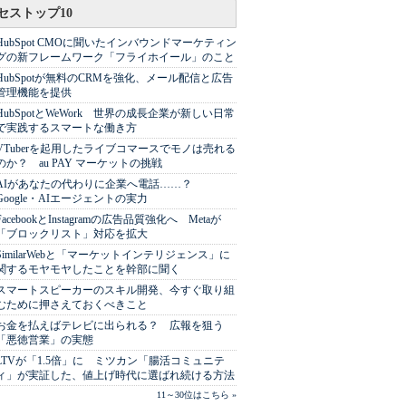
セストップ10
HubSpot CMOに聞いたインバウンドマーケティン
グの新フレームワーク「フライホイール」のこと
HubSpotが無料のCRMを強化、メール配信と広告
管理機能を提供
HubSpotとWeWork 世界の成長企業が新しい日常
で実践するスマートな働き方
VTuberを起用したライブコマースでモノは売れる
のか？ au PAY マーケットの挑戦
AIがあなたの代わりに企業へ電話……？
Google・AIエージェントの実力
FacebookとInstagramの広告品質強化へ Metaが
「ブロックリスト」対応を拡大
SimilarWebと「マーケットインテリジェンス」に
関するモヤモヤしたことを幹部に聞く
スマートスピーカーのスキル開発、今すぐ取り組
むために押さえておくべきこと
お金を払えばテレビに出られる？ 広報を狙う
「悪徳営業」の実態
LTVが「1.5倍」に ミツカン「腸活コミュニテ
ィ」が実証した、値上げ時代に選ばれ続ける方法
11～30位はこちら »