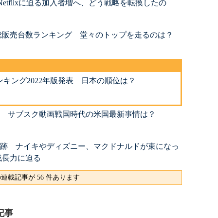
 Netflixに迫る加入者増へ、どう戦略を転換したの
総販売台数ランキング 堂々のトップを走るのは？
キング2022年版発表 日本の順位は？
急降下 サブスク動画戦国時代の米国最新事情は？
年の軌跡 ナイキやディズニー、マクドナルドが束になっ
成長力に迫る
連載記事が 56 件あります
記事