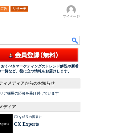
ル広告
リサーチ
マイページ
ておくべきマーケティングのトレンド解説や新着
の一覧など、役に立つ情報をお届けします。
ティメディアからのお知らせ
リア採用の応募を受け付けています
メディア
CXを成長の源泉に
CX Experts