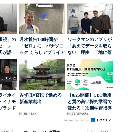
重視」の
月次報告180時間が
ワークマンのアプリが
た レ
「ゼロ」に パナソニ
「あえてデータを取ら
氏が語
ック くらしアプライア
ない」理由 「地に落
にしたブ
ンス社が挑んだVo...
ちた顧客満足度」を
引...
ライホイ
みずほ×官民で進める
【8/25開催】CBT活用
・イナモ
新産業創出
と質の高い探究学習で
ブランド
変わる！次期学習指導
PR(Blue Lab)
PR(COMPASS)
得るた
要領を見据えた...
Recommended by