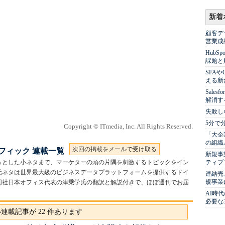
新着
顧客デ
営業成
Hub
課題と
SFA
える新
Sale
解消す
失敗し
5分で
Copyright © ITmedia, Inc. All Rights Reserved.
「大企
の組織
次回の掲載をメールで受け取る
フィック 連載一覧
新規事
っとした小ネタまで、マーケターの頭の片隅を刺激するトピックをイン
ティブ
元ネタは世界最大級のビジネスデータプラットフォームを提供するドイ
連結売
規事業
ンツ。同社日本オフィス代表の津乗学氏の翻訳と解説付きで、ほぼ週刊でお届
AI時
必要な
連載記事が 22 件あります