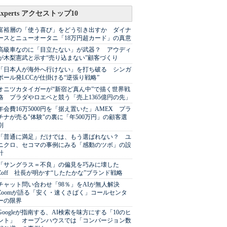
Experts アクセストップ10
富裕層の「使う喜び」をどう引き出すか ダイナ
ースとニューオータニ「18万円超カード」の真意
高級車なのに「目立たない」が武器？ アウディ
が木梨憲武と示す“売り込まない”顧客づくり
「日本人が海外へ行けない」を打ち破る シンガ
ポール発LCCが仕掛ける“逆張り戦略”
オニツカタイガーが“新宿ど真ん中”で描く世界戦
略 プラダやロエベと競う「売上1365億円の先」
年会費16万5000円を「据え置いた」AMEX プラ
チナが売る"体験"の裏に「年500万円」の顧客選
別
「普通に満足」だけでは、もう選ばれない？ ユ
ニクロ、セコマの事例にみる「感動のツボ」の設
計
「サングラス＝不良」の偏見を巧みに壊した
Zoff 社長が明かす“したたかな”ブランド戦略
チャット問い合わせ「98％」をAIが無人解決
Zoomが語る「安く・速くさばく」コールセンタ
ーの限界
Googleが指南する、AI検索を味方にする「10のヒ
ント」 オープンハウスでは「コンバージョン数