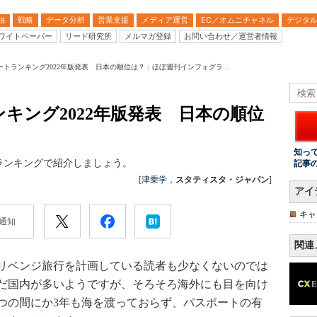
戦略
データ分析
営業支援
メディア運営
EC／オムニチャネル
デジタ
B
ワイトペーパー
リード研究所
メルマガ登録
お問い合わせ／運営者情報
トランキング2022年版発表 日本の順位は？：ほぼ週刊インフォグラ...
キング2022年版発表 日本の順位
知っ
ランキングで紹介しましょう。
記事
[
津乗学
，
スタティスタ・ジャパン
]
アイ
キャ
通知
関連
リベンジ旅行を計画している読者も少なくないのでは
だ国内が多いようですが、そろそろ海外にも目を向け
つの間にか3年も海を渡っておらず、パスポートの有