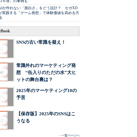
63％増」の事例も
AIが作れない「面白さ」をどう設計？ セガXD
が実践する「ゲーム発想」で体験価値を高める方
法
Book
SNSの古い常識を疑え！
常識外れのマーケティング発
想 “缶入りのただの水”大ヒ
ットの舞台裏は？
2025年のマーケティング10の
予言
【保存版】2025年のSNSはこ
うなる
»
一覧ページへ