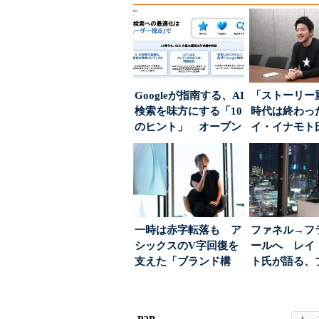
Googleが指南する、AI
「ストーリー
検索を味方にする「10
時代は終わっ
のヒント」 オープン
イ・イナモト
ハウスでは...
る、信頼を軸
ラン...
一時は赤字転落も ア
ファネル→フ
シックスのV字回復を
ールへ レイ
支えた「ブランド構
ト氏が語る、
築」の考え方
が「信頼」を
め...