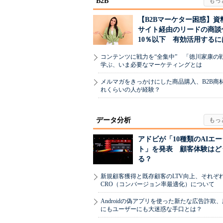
B2B
【B2Bマーケター困惑】資
サイト経由のリードの商談
10％以下 有効活用するに
コンテンツに戦力を“全集中” 「徳川家康の
学ぶ、いま必要なマーケティングとは
メルマガをきっかけにした商品購入、B2B商
れくらいの人が経験？
データ分析
アドビが「10種類のAIエ
ト」を発表 顧客体験はど
る？
新規顧客獲得と既存顧客のLTV向上、それぞ
CRO（コンバージョン率最適化）について
Androidの偽アプリを使った新たな広告詐欺
にもユーザーにも大迷惑な手口とは？