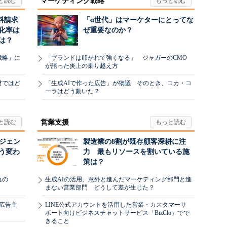
マーケティング戦略
料請求
「α世代」はマーケターにとってな
化率は
ぜ重要なのか？
は？
戦略」に
「ブランドは叩かれて強くなる」 ジャガーのCMO
が語った炎上の乗り越え方
材ではど
「生成AIで作った広告」が物議 そのとき、コカ・コ
ーラはどう動いた？
営業支援
ージェン
製造業の8割が既存顧客深耕に注
う変わ
力 最もリソースを割いている施
策は？
れの
生成AIの活用、意外と進んだマーケティング部門と進
まない営業部門 どうして差が生じた？
、広告主
LINE公式アカウントを活用した営業・カスタマーサ
ポート向けビジネスチャットサービス「BizClo」でで
きること