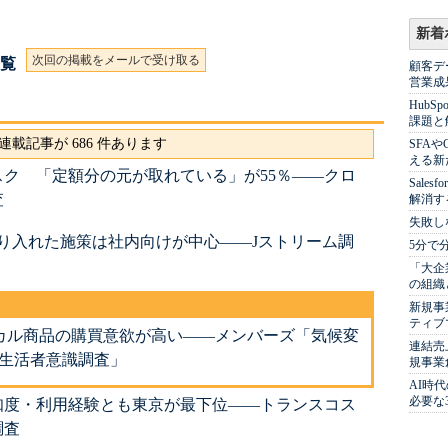
新着
次回の掲載をメールで受け取る
一覧
顧客デ
営業成
Hub
課題と
連載記事が 686 件あります
SFA
える新
ク 「定額分の元が取れている」が55％――クロ
Sale
査
解消す
失敗し
り入れた施策は社内向けが中心――Jストリーム調
5分で
「大企
の組織
新規事
ティブ
カル商品の購買意欲が高い――メンバーズ「気候変
連結売
る生活者意識調査」
規事業
AI時
必要な
知度・利用経験とも東京が最下位――トランスコス
調査