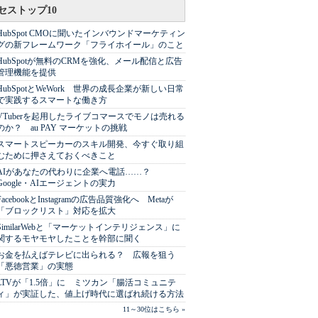
セストップ10
HubSpot CMOに聞いたインバウンドマーケティン
グの新フレームワーク「フライホイール」のこと
HubSpotが無料のCRMを強化、メール配信と広告
管理機能を提供
HubSpotとWeWork 世界の成長企業が新しい日常
で実践するスマートな働き方
VTuberを起用したライブコマースでモノは売れる
のか？ au PAY マーケットの挑戦
スマートスピーカーのスキル開発、今すぐ取り組
むために押さえておくべきこと
AIがあなたの代わりに企業へ電話……？
Google・AIエージェントの実力
FacebookとInstagramの広告品質強化へ Metaが
「ブロックリスト」対応を拡大
SimilarWebと「マーケットインテリジェンス」に
関するモヤモヤしたことを幹部に聞く
お金を払えばテレビに出られる？ 広報を狙う
「悪徳営業」の実態
LTVが「1.5倍」に ミツカン「腸活コミュニテ
ィ」が実証した、値上げ時代に選ばれ続ける方法
11～30位はこちら »