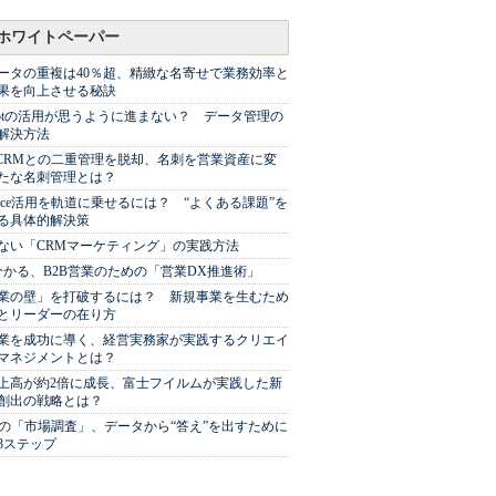
ホワイトペーパー
ータの重複は40％超、精緻な名寄せで業務効率と
果を向上させる秘訣
Spotの活用が思うように進まない？ データ管理の
解決方法
やCRMとの二重管理を脱却、名刺を営業資産に変
たな名刺管理とは？
sforce活用を軌道に乗せるには？ “よくある課題”を
る具体的解決策
ない「CRMマーケティング」の実践方法
分かる、B2B営業のための「営業DX推進術」
業の壁」を打破するには？ 新規事業を生むため
とリーダーの在り方
業を成功に導く、経営実務家が実践するクリエイ
マネジメントとは？
上高が約2倍に成長、富士フイルムが実践した新
創出の戦略とは？
代の「市場調査」、データから“答え”を出すために
3ステップ