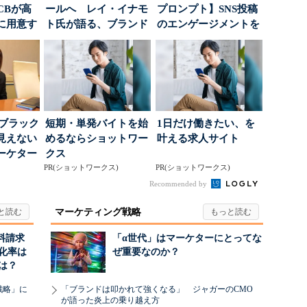
CBが高
ールへ レイ・イナモ
プロンプト】SNS投稿
に用意す
ト氏が語る、ブランド
のエンゲージメントを
」
が「信頼」を得るた
高めるAI活用、ポ...
め...
はブラック
短期・単発バイトを始
1日だけ働きたい、を
見えない
めるならショットワー
叶える求人サイト
ーケター
クス
..
PR(ショットワークス)
PR(ショットワークス)
Recommended by
マーケティング戦略
料請求
「α世代」はマーケターにとってな
化率は
ぜ重要なのか？
は？
戦略」に
「ブランドは叩かれて強くなる」 ジャガーのCMO
が語った炎上の乗り越え方