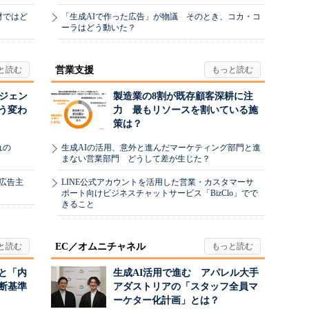
材ではど
「生成AIで作った広告」が物議 そのとき、コカ・コ
ーラはどう動いた？
営業支援
ージェン
製造業の8割が既存顧客深耕に注
う変わ
力 最もリソースを割いている施
策は？
れの
生成AIの活用、意外と進んだマーケティング部門と進
まない営業部門 どうして差が生じた？
、広告主
LINE公式アカウントを活用した営業・カスタマーサ
ポート向けビジネスチャットサービス「BizClo」でで
きること
EC／オムニチャネル
と「内
生成AI活用で進む アパレル大手
断基準
アダストリアの「スタッフ全員マ
ーケター化計画」とは？