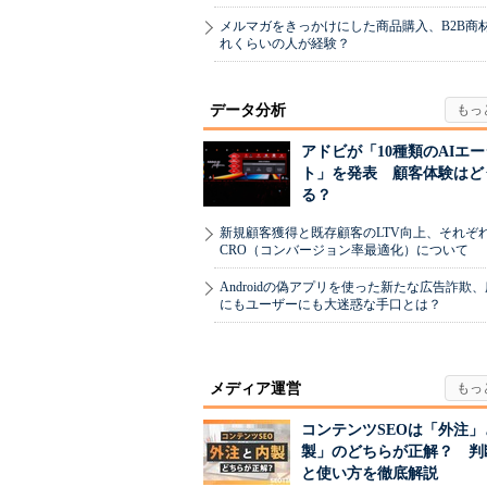
メルマガをきっかけにした商品購入、B2B商
れくらいの人が経験？
データ分析
アドビが「10種類のAIエ
ト」を発表 顧客体験はど
る？
新規顧客獲得と既存顧客のLTV向上、それぞ
CRO（コンバージョン率最適化）について
Androidの偽アプリを使った新たな広告詐欺
にもユーザーにも大迷惑な手口とは？
メディア運営
コンテンツSEOは「外注」
製」のどちらが正解？ 判
と使い方を徹底解説