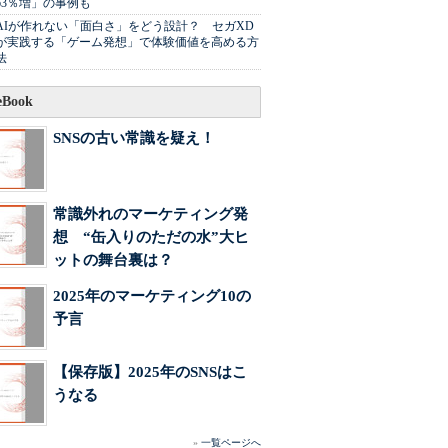
63％増」の事例も
AIが作れない「面白さ」をどう設計？ セガXD
が実践する「ゲーム発想」で体験価値を高める方
法
Book
SNSの古い常識を疑え！
常識外れのマーケティング発
想 “缶入りのただの水”大ヒ
ットの舞台裏は？
2025年のマーケティング10の
予言
【保存版】2025年のSNSはこ
うなる
»
一覧ページへ