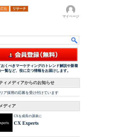
ル広告
リサーチ
マイページ
ておくべきマーケティングのトレンド解説や新着
の一覧など、役に立つ情報をお届けします。
ティメディアからのお知らせ
リア採用の応募を受け付けています
メディア
CXを成長の源泉に
CX Experts