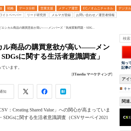
戦略
データ分析
営業支援
メディア運営
EC／オムニチャネル
デジタ
B
ワイトペーパー
リード研究所
メルマガ登録
お問い合わせ／運営者情報
エシカル商品の購買意欲が高い――メンバーズ「気候変動問題・SDG...
カル商品の購買意欲が高い――メン
SDGsに関する生活者意識調査」
知っ
っています。
記事
[
ITmedia マーケティング
]
アイ
キャ
通知
関連
eating Shared Value」への関心が高まっていま
DGsに関する生活者意識調査（CSVサーベイ2021