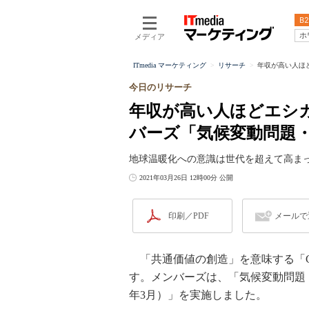
B2
ホ
メディア
ITmedia マーケティング
リサーチ
年収が高い人ほど
今日のリサーチ
年収が高い人ほどエシ
バーズ「気候変動問題・
地球温暖化への意識は世代を超えて高ま
2021年03月26日 12時00分 公開
印刷／PDF
メールで
「共通価値の創造」を意味する「CSV：Cr
す。メンバーズは、「気候変動問題・S
年3月）」を実施しました。