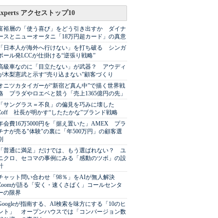
Experts アクセストップ10
富裕層の「使う喜び」をどう引き出すか ダイナ
ースとニューオータニ「18万円超カード」の真意
「日本人が海外へ行けない」を打ち破る シンガ
ポール発LCCが仕掛ける“逆張り戦略”
高級車なのに「目立たない」が武器？ アウディ
が木梨憲武と示す“売り込まない”顧客づくり
オニツカタイガーが“新宿ど真ん中”で描く世界戦
略 プラダやロエベと競う「売上1365億円の先」
「サングラス＝不良」の偏見を巧みに壊した
Zoff 社長が明かす“したたかな”ブランド戦略
年会費16万5000円を「据え置いた」AMEX プラ
チナが売る"体験"の裏に「年500万円」の顧客選
別
「普通に満足」だけでは、もう選ばれない？ ユ
ニクロ、セコマの事例にみる「感動のツボ」の設
計
チャット問い合わせ「98％」をAIが無人解決
Zoomが語る「安く・速くさばく」コールセンタ
ーの限界
Googleが指南する、AI検索を味方にする「10のヒ
ント」 オープンハウスでは「コンバージョン数