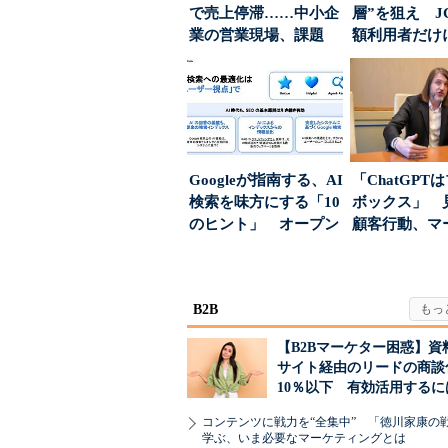
で売上停滞……中小企
層”を狙え J
業の営業現場、課題
額利用者だけ
は？
る「特別体験
Googleが指南する、AI
「ChatGPT
検索を味方にする「10
ボックス」 
のヒント」 オープン
顧客行動、マ
ハウスでは...
に残された打ち.
B2B
【B2Bマーケター困惑】資
サイト経由のリードの商談
10％以下 有効活用するに
コンテンツに戦力を“全集中” 「徳川家康の
学ぶ、いま必要なマーケティングとは