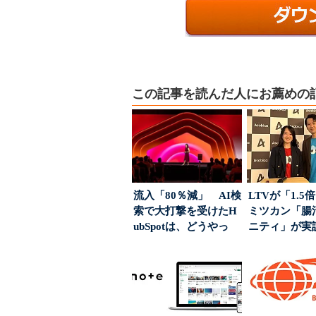
この記事を読んだ人にお薦めの
流入「80％減」 AI検
LTVが「1.
索で大打撃を受けたH
ミツカン「腸
ubSpotは、どうやっ
ニティ」が実
て“未来の顧...
値上げ時代に選ば