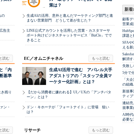
策は？
新着
れの
生成AIの活用、意外と進んだマーケティング部門と進
顧客デ
まない営業部門 どうして差が生じた？
営業成
、広告主
LINE公式アカウントを活用した営業・カスタマーサ
Hub
ポート向けビジネスチャットサービス「BizClo」でで
課題と
きること
SFA
える新
Sale
EC／オムニチャネル
解消す
失敗し
と「内
生成AI活用で進む アパレル大手
5分で
断基準
アダストリアの「スタッフ全員マ
「大企
ーケター化計画」とは？
の組織
新規事
生き残り
【だから消費者に嫌われる】UI／UXの「アンチパタ
ティブ
ーン」とは？
連結売
ヴァン・
ドン・キホーテが「フォートナイト」に登場 狙い
規事業
は？
AI時
必要な
リサーチ