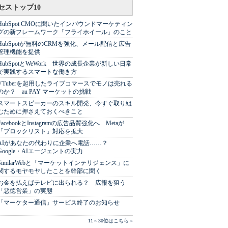
セストップ10
HubSpot CMOに聞いたインバウンドマーケティン
グの新フレームワーク「フライホイール」のこと
HubSpotが無料のCRMを強化、メール配信と広告
管理機能を提供
HubSpotとWeWork 世界の成長企業が新しい日常
で実践するスマートな働き方
VTuberを起用したライブコマースでモノは売れる
のか？ au PAY マーケットの挑戦
スマートスピーカーのスキル開発、今すぐ取り組
むために押さえておくべきこと
FacebookとInstagramの広告品質強化へ Metaが
「ブロックリスト」対応を拡大
AIがあなたの代わりに企業へ電話……？
Google・AIエージェントの実力
SimilarWebと「マーケットインテリジェンス」に
関するモヤモヤしたことを幹部に聞く
お金を払えばテレビに出られる？ 広報を狙う
「悪徳営業」の実態
「マーケター通信」サービス終了のお知らせ
11～30位はこちら »