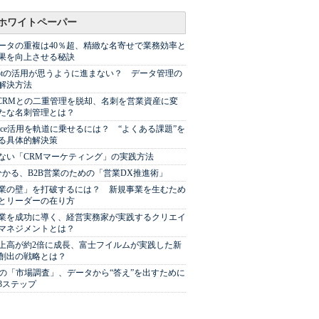
ホワイトペーパー
ータの重複は40％超、精緻な名寄せで業務効率と
果を向上させる秘訣
Spotの活用が思うように進まない？ データ管理の
解決方法
やCRMとの二重管理を脱却、名刺を営業資産に変
たな名刺管理とは？
sforce活用を軌道に乗せるには？ “よくある課題”を
る具体的解決策
ない「CRMマーケティング」の実践方法
分かる、B2B営業のための「営業DX推進術」
業の壁」を打破するには？ 新規事業を生むため
とリーダーの在り方
業を成功に導く、経営実務家が実践するクリエイ
マネジメントとは？
上高が約2倍に成長、富士フイルムが実践した新
創出の戦略とは？
代の「市場調査」、データから“答え”を出すために
3ステップ