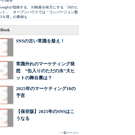
ーの限界
Googleが指南する、AI検索を味方にする「10のヒ
ント」 オープンハウスでは「コンバージョン数
63％増」の事例も
Book
SNSの古い常識を疑え！
常識外れのマーケティング発
想 “缶入りのただの水”大ヒ
ットの舞台裏は？
2025年のマーケティング10の
予言
【保存版】2025年のSNSはこ
うなる
»
一覧ページへ