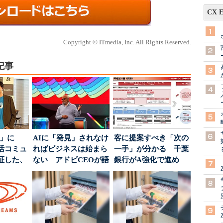
CX 
Copyright © ITmedia, Inc. All Rights Reserved.
記事
5倍」に
AIに「発見」されなけ
客に提案すべき「次の
活コミュ
ればビジネスは始まら
一手」が分かる 千葉
証した、
ない アドビCEOが語
銀行がA強化で進め
...
った、AIエージ...
る“One to On...