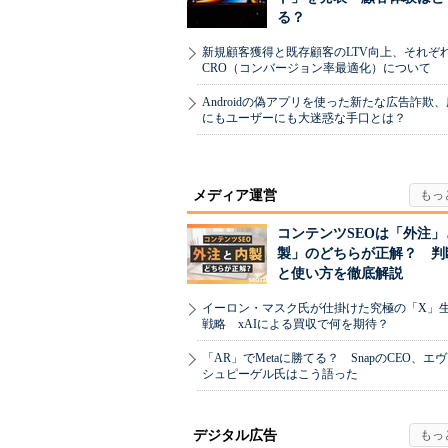
る？
新規顧客獲得と既存顧客のLTV向上、それぞ
CRO（コンバージョン率最適化）について
Androidの偽アプリを使った新たな広告詐欺
にもユーザーにも大迷惑な手口とは？
メディア運営
コンテンツSEOは「外注」
製」のどちらが正解？ 判
と使い方を徹底解説
イーロン・マスク氏が仕掛けた究極の「X」
戦略 xAIによる買収で何を期待？
「AR」でMetaに勝てる？ SnapのCEO、エ
シュピーゲル氏はこう語った
デジタル広告