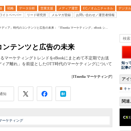
戦略
データ分析
営業支援
メディア運営
EC／オムニチャネル
デジタ
B
ワイトペーパー
リード研究所
メルマガ登録
お問い合わせ／運営者情報
ディア」時代のコンテンツと広告の未来：「ITmedia マーケティング」eBook シ...
コンテンツと広告の未来
になるマーケティングトレンドをeBookにまとめて不定期でお送
知っ
ィア離れ」を前提としたOTT時代のマーケティングについて
記事
[
ITmedia マーケティング
]
アイ
キャ
通知
関連
マーケティング