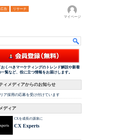
ル広告
リサーチ
マイページ
ておくべきマーケティングのトレンド解説や新着
の一覧など、役に立つ情報をお届けします。
ティメディアからのお知らせ
リア採用の応募を受け付けています
メディア
CXを成長の源泉に
CX Experts