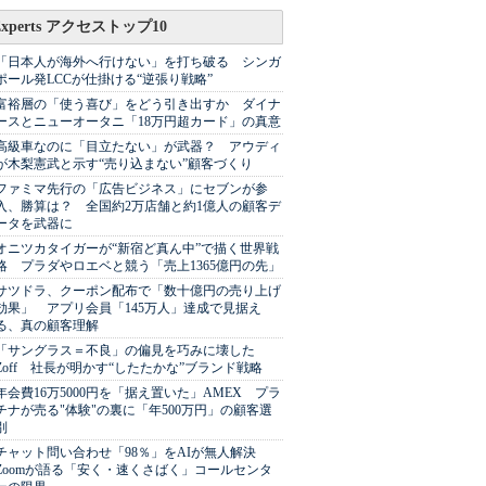
Experts アクセストップ10
「日本人が海外へ行けない」を打ち破る シンガ
ポール発LCCが仕掛ける“逆張り戦略”
富裕層の「使う喜び」をどう引き出すか ダイナ
ースとニューオータニ「18万円超カード」の真意
高級車なのに「目立たない」が武器？ アウディ
が木梨憲武と示す“売り込まない”顧客づくり
ファミマ先行の「広告ビジネス」にセブンが参
入、勝算は？ 全国約2万店舗と約1億人の顧客デ
ータを武器に
オニツカタイガーが“新宿ど真ん中”で描く世界戦
略 プラダやロエベと競う「売上1365億円の先」
サツドラ、クーポン配布で「数十億円の売り上げ
効果」 アプリ会員「145万人」達成で見据え
る、真の顧客理解
「サングラス＝不良」の偏見を巧みに壊した
Zoff 社長が明かす“したたかな”ブランド戦略
年会費16万5000円を「据え置いた」AMEX プラ
チナが売る"体験"の裏に「年500万円」の顧客選
別
チャット問い合わせ「98％」をAIが無人解決
Zoomが語る「安く・速くさばく」コールセンタ