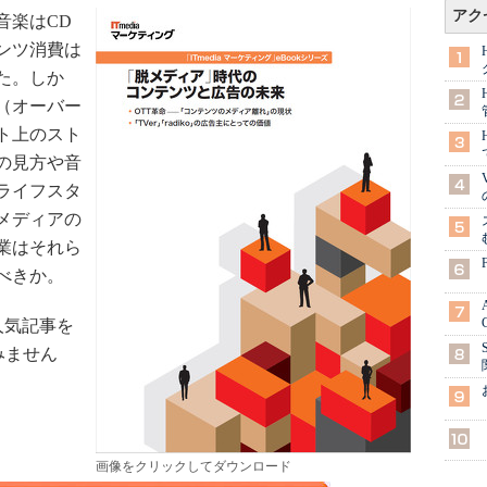
アク
音楽はCD
ンツ消費は
た。しか
（オーバー
ト上のスト
の見方や音
ライフスタ
メディアの
業はそれら
べきか。
人気記事を
みません
画像をクリックしてダウンロード