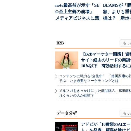
note最高益が示す「SE
BEAMSが「
O至上主義の崩壊」
額」よりも重
メディアビジネスに残
標は？ 新ポ
された“勝ち筋...
度の狙い
B2B
【B2Bマーケター困惑】資
サイト経由のリードの商談
10％以下 有効活用するに
コンテンツに戦力を“全集中” 「徳川家康の
学ぶ、いま必要なマーケティングとは
メルマガをきっかけにした商品購入、B2B商
れくらいの人が経験？
データ分析
アドビが「10種類のAIエ
ト」を発表 顧客体験はど