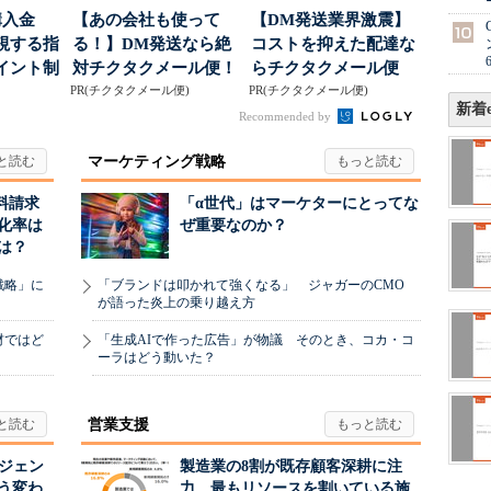
購入金
【あの会社も使って
【DM発送業界激震】
視する指
る！】DM発送なら絶
コストを抑えた配達な
イント制
対チクタクメール便！
らチクタクメール便
PR(チクタクメール便)
PR(チクタクメール便)
新着e
Recommended by
マーケティング戦略
料請求
「α世代」はマーケターにとってな
化率は
ぜ重要なのか？
は？
戦略」に
「ブランドは叩かれて強くなる」 ジャガーのCMO
が語った炎上の乗り越え方
材ではど
「生成AIで作った広告」が物議 そのとき、コカ・コ
ーラはどう動いた？
営業支援
ージェン
製造業の8割が既存顧客深耕に注
う変わ
力 最もリソースを割いている施