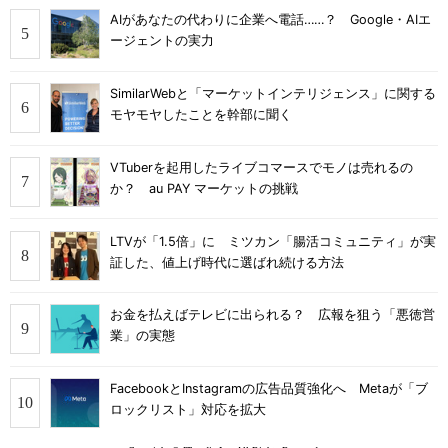
AIがあなたの代わりに企業へ電話……？ Google・AIエ
ージェントの実力
SimilarWebと「マーケットインテリジェンス」に関する
モヤモヤしたことを幹部に聞く
VTuberを起用したライブコマースでモノは売れるの
か？ au PAY マーケットの挑戦
LTVが「1.5倍」に ミツカン「腸活コミュニティ」が実
証した、値上げ時代に選ばれ続ける方法
お金を払えばテレビに出られる？ 広報を狙う「悪徳営
業」の実態
FacebookとInstagramの広告品質強化へ Metaが「ブ
ロックリスト」対応を拡大