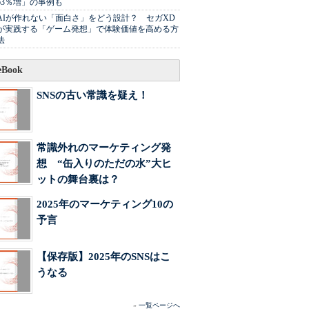
63％増」の事例も
AIが作れない「面白さ」をどう設計？ セガXD
が実践する「ゲーム発想」で体験価値を高める方
法
Book
SNSの古い常識を疑え！
常識外れのマーケティング発
想 “缶入りのただの水”大ヒ
ットの舞台裏は？
2025年のマーケティング10の
予言
【保存版】2025年のSNSはこ
うなる
»
一覧ページへ