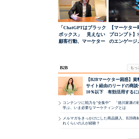
「ChatGPTはブラック
【マーケター
ボックス」 見えない
プロンプト】S
顧客行動、マーケター
のエンゲージ
に残された打ち...
高めるAI活用、
B2B
【B2Bマーケター困惑】資
サイト経由のリードの商談
10％以下 有効活用するに
コンテンツに戦力を“全集中” 「徳川家康の
学ぶ、いま必要なマーケティングとは
メルマガをきっかけにした商品購入、B2B商
れくらいの人が経験？