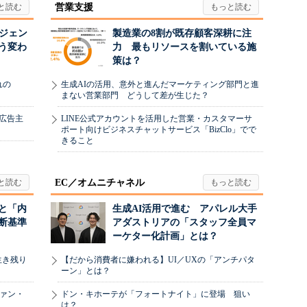
営業支援
ージェン
製造業の8割が既存顧客深耕に注
う変わ
力 最もリソースを割いている施
策は？
れの
生成AIの活用、意外と進んだマーケティング部門と進
まない営業部門 どうして差が生じた？
、広告主
LINE公式アカウントを活用した営業・カスタマーサ
ポート向けビジネスチャットサービス「BizClo」でで
きること
EC／オムニチャネル
と「内
生成AI活用で進む アパレル大手
断基準
アダストリアの「スタッフ全員マ
ーケター化計画」とは？
生き残り
【だから消費者に嫌われる】UI／UXの「アンチパタ
ーン」とは？
ヴァン・
ドン・キホーテが「フォートナイト」に登場 狙い
は？