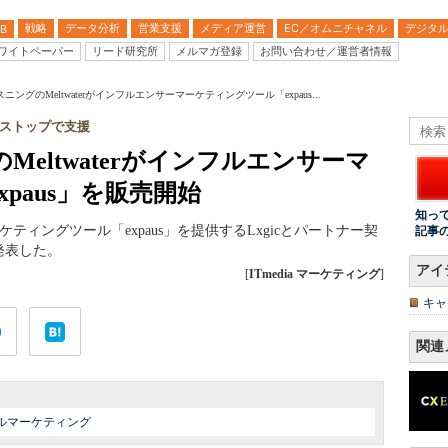
戦略
データ分析
営業支援
メディア運営
EC／オムニチャネル
デジタ
B
ワイトペーパー
リード研究所
メルマガ登録
お問い合わせ／運営者情報
ングのMeltwaterがインフルエンサーマーケティングツール「expaus...
ストップで支援
eltwaterがインフルエンサーマ
paus」を販売開始
知っ
ーマーケティングツール「expaus」を提供するLxgicとパートナー契
記事
発表した。
アイ
[
ITmedia マーケティング
]
キャ
関連
ルマーケティング