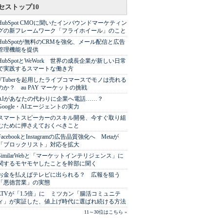
セストップ10
HubSpot CMOに聞いたインバウンドマーケティン
グの新フレームワーク「フライホイール」のこと
HubSpotが無料のCRMを強化、メール配信と広告
管理機能を提供
HubSpotとWeWork 世界の成長企業が新しい日常
で実践するスマートな働き方
VTuberを起用したライブコマースでモノは売れる
のか？ au PAY マーケットの挑戦
AIがあなたの代わりに企業へ電話……？
Google・AIエージェントの実力
スマートスピーカーのスキル開発、今すぐ取り組
むために押さえておくべきこと
FacebookとInstagramの広告品質強化へ Metaが
「ブロックリスト」対応を拡大
SimilarWebと「マーケットインテリジェンス」に
関するモヤモヤしたことを幹部に聞く
お金を払えばテレビに出られる？ 広報を狙う
「悪徳営業」の実態
LTVが「1.5倍」に ミツカン「腸活コミュニテ
ィ」が実証した、値上げ時代に選ばれ続ける方法
11～30位はこちら »