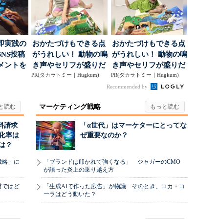
即実践の
おかたづけもできる点
おかたづけもできる点
NS投稿
がうれしい！ 動物の鳴
がうれしい！ 動物の鳴
メントを
き声やセリフが盛りだ
き声やセリフが盛りだ
ポ...
PR(タカラトミー｜Hugkum)
くさんの「アニア ...
PR(タカラトミー｜Hugkum)
くさんの「アニア ...
Recommended by
マーケティング戦略
料請求
「α世代」はマーケターにとってな
化率は
ぜ重要なのか？
は？
戦略」に
「ブランドは叩かれて強くなる」 ジャガーのCMO
が語った炎上の乗り越え方
材ではど
「生成AIで作った広告」が物議 そのとき、コカ・コ
ーラはどう動いた？