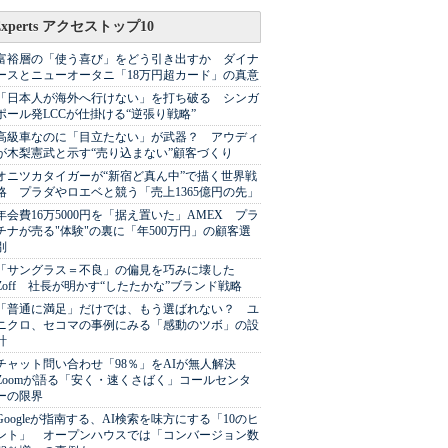
Experts アクセストップ10
富裕層の「使う喜び」をどう引き出すか ダイナ
ースとニューオータニ「18万円超カード」の真意
「日本人が海外へ行けない」を打ち破る シンガ
ポール発LCCが仕掛ける“逆張り戦略”
高級車なのに「目立たない」が武器？ アウディ
が木梨憲武と示す“売り込まない”顧客づくり
オニツカタイガーが“新宿ど真ん中”で描く世界戦
略 プラダやロエベと競う「売上1365億円の先」
年会費16万5000円を「据え置いた」AMEX プラ
チナが売る"体験"の裏に「年500万円」の顧客選
別
「サングラス＝不良」の偏見を巧みに壊した
Zoff 社長が明かす“したたかな”ブランド戦略
「普通に満足」だけでは、もう選ばれない？ ユ
ニクロ、セコマの事例にみる「感動のツボ」の設
計
チャット問い合わせ「98％」をAIが無人解決
Zoomが語る「安く・速くさばく」コールセンタ
ーの限界
Googleが指南する、AI検索を味方にする「10のヒ
ント」 オープンハウスでは「コンバージョン数