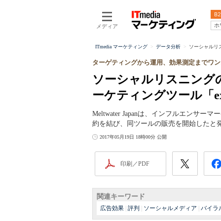
B2
ホ
メディア
ITmedia マーケティング
データ分析
ソーシャルリスニ
ターゲティングから運用、効果測定までワン
ソーシャルリスニングのM
ーケティングツール「ex
Meltwater Japanは、インフルエンサ
約を結び、同ツールの販売を開始したと
2017年05月19日 18時00分 公開
印刷／PDF
関連キーワード
広告効果
|
評判
|
ソーシャルメディア
|
バイラ