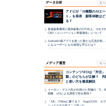
データ分析
アドビが「10種類のAIエ
ト」を発表 顧客体験はど
る？
新規顧客獲得と既存顧客のLTV向上、それぞ
CRO（コンバージョン率最適化）について
Androidの偽アプリを使った新たな広告詐欺
にもユーザーにも大迷惑な手口とは？
メディア運営
コンテンツSEOは「外注」
製」のどちらが正解？ 判
と使い方を徹底解説
イーロン・マスク氏が仕掛けた究極の「X」
戦略 xAIによる買収で何を期待？
「AR」でMetaに勝てる？ SnapのCEO、エ
シュピーゲル氏はこう語った