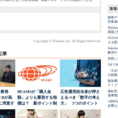
ーから条件に合う人材を検索、各種プロモーションの依頼ができる。
新着
顧客デ
営業成
Hub
課題と
SFA
Copyright © ITmedia, Inc. All Rights Reserved.
える新
Sale
解消す
記事
失敗し
5分で
「大企
の組織
新規事
ティブ
連結売
か富裕
BEAMSが「購入金
広告運用担当者が押さ
規事業
CBが高
額」よりも重視する指
えるべき「数字の考え
AI時
に用意す
標は？ 新ポイント制
方」 3つのポイント
必要な
」
度の狙い
とは