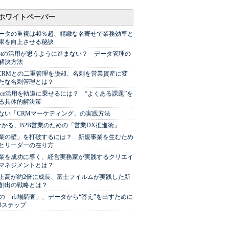
ホワイトペーパー
ータの重複は40％超、精緻な名寄せで業務効率と
果を向上させる秘訣
Spotの活用が思うように進まない？ データ管理の
解決方法
やCRMとの二重管理を脱却、名刺を営業資産に変
たな名刺管理とは？
sforce活用を軌道に乗せるには？ “よくある課題”を
る具体的解決策
ない「CRMマーケティング」の実践方法
分かる、B2B営業のための「営業DX推進術」
業の壁」を打破するには？ 新規事業を生むため
とリーダーの在り方
業を成功に導く、経営実務家が実践するクリエイ
マネジメントとは？
上高が約2倍に成長、富士フイルムが実践した新
創出の戦略とは？
代の「市場調査」、データから“答え”を出すために
3ステップ