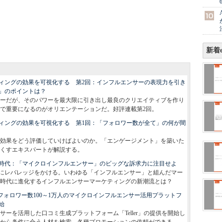
新着e
ィングの効果を可視化する 第2回：インフルエンサーの表現力を引き
」のポイントは？
ーだが、そのパワーを最大限に引き出し最良のクリエイティブを作り
で重要になるのがオリエンテーションだ。好評連載第2回。
ィングの効果を可視化する 第1回：「フォロワー数が全て」の何が間
効果をどう評価していけばよいのか。「エンゲージメント」を築いた
くすエキスパートが解説する。
時代：「マイクロインフルエンサー」のビッグな訴求力に注目せよ
にレバレッジをかける。いわゆる「インフルエンサー」と組んだマー
時代に進化するインフルエンサーマーケティングの新潮流とは？
：フォロワー数100～1万人のマイクロインフルエンサー活用プラットフ
始
ーを活用した口コミ生成プラットフォーム「Teller」の提供を開始し