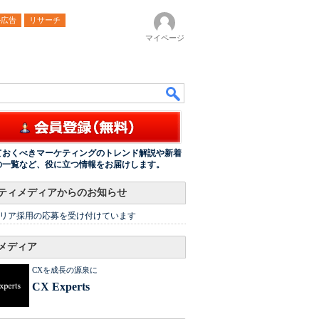
ル広告
リサーチ
マイページ
ておくべきマーケティングのトレンド解説や新着
の一覧など、役に立つ情報をお届けします。
ティメディアからのお知らせ
リア採用の応募を受け付けています
メディア
CXを成長の源泉に
CX Experts