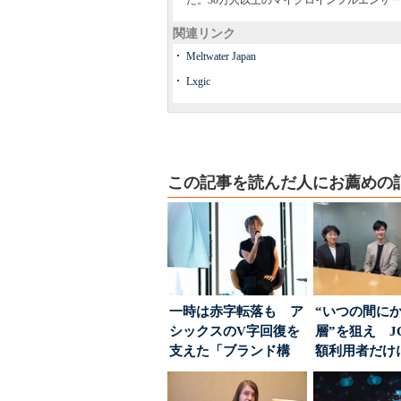
た。30万人以上のマイクロインフルエンサ
関連リンク
Meltwater Japan
Lxgic
この記事を読んだ人にお薦めの
一時は赤字転落も ア
“いつの間に
シックスのV字回復を
層”を狙え J
支えた「ブランド構
額利用者だけ
築」の考え方
る「特別体験