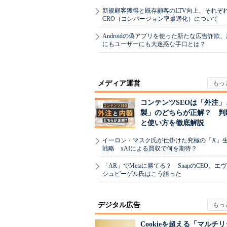
新規顧客獲得と既存顧客のLTV向上、それぞ
CRO（コンバージョン率最適化）について
Androidの偽アプリを使った新たな広告詐欺
にもユーザーにも大迷惑な手口とは？
メディア運営
コンテンツSEOは「外注」
製」のどちらが正解？ 判
と使い方を徹底解説
イーロン・マスク氏が仕掛けた究極の「X」
戦略 xAIによる買収で何を期待？
「AR」でMetaに勝てる？ SnapのCEO、エ
シュピーゲル氏はこう語った
デジタル広告
Cookieを超える「マルチ