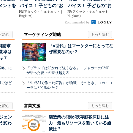
メントを
バイス！ 子どもの“お
バイス！ 子どもの“お
ポ...
PR(アタック・キュキュット｜
てつだい”に、どん...
PR(アタック・キュキュット｜
てつだい”に、どん...
Hugkum)
Hugkum)
Recommended by
マーケティング戦略
料請求
「α世代」はマーケターにとってな
化率は
ぜ重要なのか？
は？
戦略」に
「ブランドは叩かれて強くなる」 ジャガーのCMO
が語った炎上の乗り越え方
材ではど
「生成AIで作った広告」が物議 そのとき、コカ・コ
ーラはどう動いた？
営業支援
ージェン
製造業の8割が既存顧客深耕に注
う変わ
力 最もリソースを割いている施
策は？