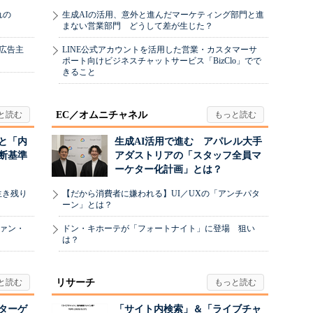
れの
生成AIの活用、意外と進んだマーケティング部門と進
まない営業部門 どうして差が生じた？
、広告主
LINE公式アカウントを活用した営業・カスタマーサ
ポート向けビジネスチャットサービス「BizClo」でで
きること
EC／オムニチャネル
と「内
生成AI活用で進む アパレル大手
断基準
アダストリアの「スタッフ全員マ
ーケター化計画」とは？
生き残り
【だから消費者に嫌われる】UI／UXの「アンチパタ
ーン」とは？
ヴァン・
ドン・キホーテが「フォートナイト」に登場 狙い
は？
リサーチ
リターゲ
「サイト内検索」＆「ライブチャ