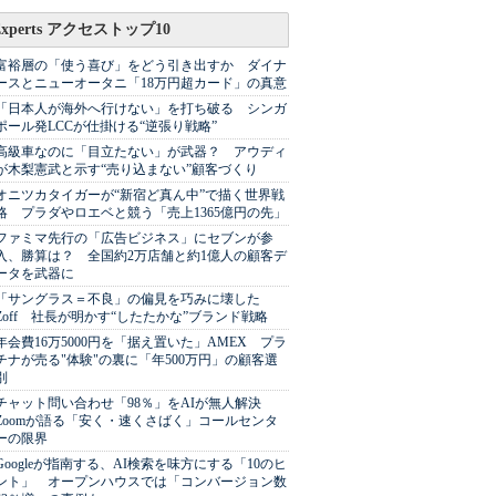
Experts アクセストップ10
富裕層の「使う喜び」をどう引き出すか ダイナ
ースとニューオータニ「18万円超カード」の真意
「日本人が海外へ行けない」を打ち破る シンガ
ポール発LCCが仕掛ける“逆張り戦略”
高級車なのに「目立たない」が武器？ アウディ
が木梨憲武と示す“売り込まない”顧客づくり
オニツカタイガーが“新宿ど真ん中”で描く世界戦
略 プラダやロエベと競う「売上1365億円の先」
ファミマ先行の「広告ビジネス」にセブンが参
入、勝算は？ 全国約2万店舗と約1億人の顧客デ
ータを武器に
「サングラス＝不良」の偏見を巧みに壊した
Zoff 社長が明かす“したたかな”ブランド戦略
年会費16万5000円を「据え置いた」AMEX プラ
チナが売る"体験"の裏に「年500万円」の顧客選
別
チャット問い合わせ「98％」をAIが無人解決
Zoomが語る「安く・速くさばく」コールセンタ
ーの限界
Googleが指南する、AI検索を味方にする「10のヒ
ント」 オープンハウスでは「コンバージョン数