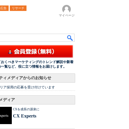
ル広告
リサーチ
マイページ
ておくべきマーケティングのトレンド解説や新着
の一覧など、役に立つ情報をお届けします。
ティメディアからのお知らせ
リア採用の応募を受け付けています
メディア
CXを成長の源泉に
CX Experts