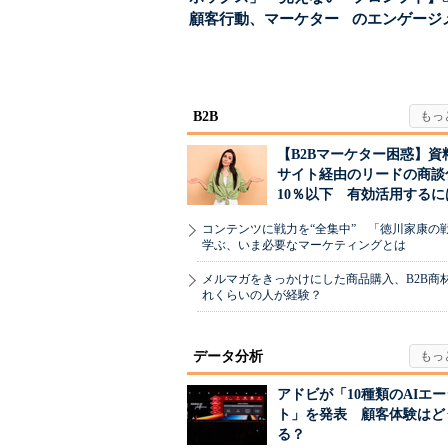
顧客行動、マーケター
のエンゲージ
に残された打ち...
高めるAI活用、
B2B
【B2Bマーケター困惑】資
サイト経由のリードの商談
10％以下 有効活用するに
コンテンツに戦力を“全集中” 「徳川家康の
学ぶ、いま必要なマーケティングとは
メルマガをきっかけにした商品購入、B2B商
れくらいの人が経験？
データ分析
アドビが「10種類のAIエ
ト」を発表 顧客体験はど
る？