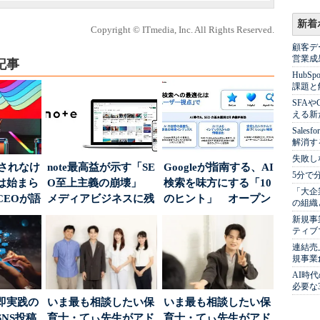
新着
Copyright © ITmedia, Inc. All Rights Reserved.
顧客デ
営業成
記事
Hub
課題と
SFA
える新
Sale
解消す
失敗し
」されなけ
note最高益が示す「SE
Googleが指南する、AI
5分で
は始まら
O至上主義の崩壊」
検索を味方にする「10
「大企
CEOが語
メディアビジネスに残
のヒント」 オープン
の組織
...
された“勝ち筋...
ハウスでは...
新規事
ティブ
連結売
規事業
AI時
必要な
即実践の
いま最も相談したい保
いま最も相談したい保
NS投稿
育士・てぃ先生がアド
育士・てぃ先生がアド