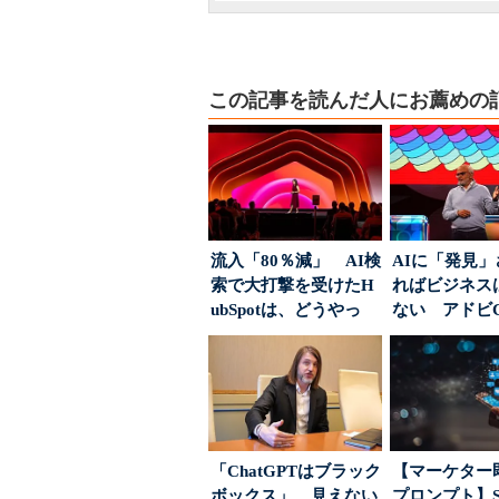
この記事を読んだ人にお薦めの
流入「80％減」 AI検
AIに「発見
索で大打撃を受けたH
ればビジネス
ubSpotは、どうやっ
ない アドビ
て“未来の顧...
った、AIエージ
「ChatGPTはブラック
【マーケター
ボックス」 見えない
プロンプト】S