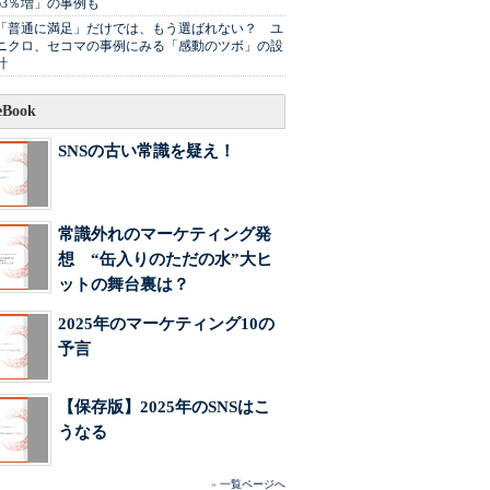
63％増」の事例も
「普通に満足」だけでは、もう選ばれない？ ユ
ニクロ、セコマの事例にみる「感動のツボ」の設
計
Book
SNSの古い常識を疑え！
常識外れのマーケティング発
想 “缶入りのただの水”大ヒ
ットの舞台裏は？
2025年のマーケティング10の
予言
【保存版】2025年のSNSはこ
うなる
»
一覧ページへ