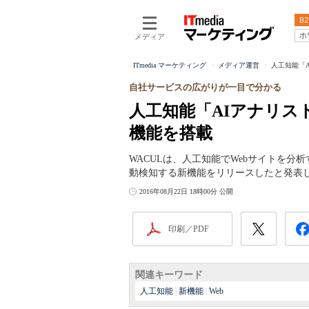
B2
ホ
メディア
ITmedia マーケティング
メディア運営
人工知能「
自社サービスの広がりが一目で分かる
人工知能「AIアナリス
機能を搭載
WACULは、人工知能でWebサイトを分
動検知する新機能をリリースしたと発表
2016年08月22日 18時00分 公開
印刷／PDF
関連キーワード
人工知能
|
新機能
|
Web