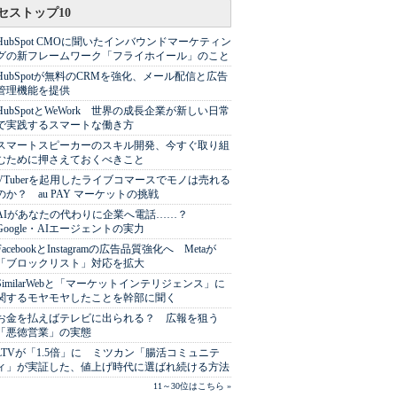
セストップ10
HubSpot CMOに聞いたインバウンドマーケティン
グの新フレームワーク「フライホイール」のこと
HubSpotが無料のCRMを強化、メール配信と広告
管理機能を提供
HubSpotとWeWork 世界の成長企業が新しい日常
で実践するスマートな働き方
スマートスピーカーのスキル開発、今すぐ取り組
むために押さえておくべきこと
VTuberを起用したライブコマースでモノは売れる
のか？ au PAY マーケットの挑戦
AIがあなたの代わりに企業へ電話……？
Google・AIエージェントの実力
FacebookとInstagramの広告品質強化へ Metaが
「ブロックリスト」対応を拡大
SimilarWebと「マーケットインテリジェンス」に
関するモヤモヤしたことを幹部に聞く
お金を払えばテレビに出られる？ 広報を狙う
「悪徳営業」の実態
LTVが「1.5倍」に ミツカン「腸活コミュニテ
ィ」が実証した、値上げ時代に選ばれ続ける方法
11～30位はこちら »