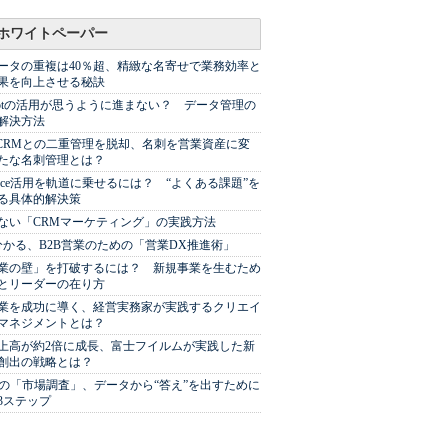
ホワイトペーパー
ータの重複は40％超、精緻な名寄せで業務効率と
果を向上させる秘訣
Spotの活用が思うように進まない？ データ管理の
解決方法
やCRMとの二重管理を脱却、名刺を営業資産に変
たな名刺管理とは？
sforce活用を軌道に乗せるには？ “よくある課題”を
る具体的解決策
ない「CRMマーケティング」の実践方法
分かる、B2B営業のための「営業DX推進術」
業の壁」を打破するには？ 新規事業を生むため
とリーダーの在り方
業を成功に導く、経営実務家が実践するクリエイ
マネジメントとは？
上高が約2倍に成長、富士フイルムが実践した新
創出の戦略とは？
代の「市場調査」、データから“答え”を出すために
3ステップ