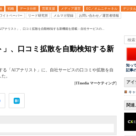
戦略
データ分析
営業支援
メディア運営
EC／オムニチャネル
デジタ
B
ワイトペーパー
リード研究所
メルマガ登録
お問い合わせ／運営者情報
AIアナリスト」、口コミ拡散を自動検知する新機能を搭載：自社サービスの...
ト」、口コミ拡散を自動検知する新
知っ
析する「AIアナリスト」に、自社サービスの口コミや拡散を自
記事
した。
アイ
[
ITmedia マーケティング
]
キャ
関連