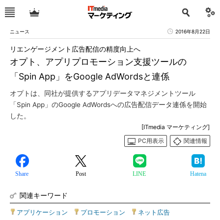
ニュース
2016年8月22日
リエンゲージメント広告配信の精度向上へ
オプト、アプリプロモーション支援ツールの
「Spin App」をGoogle AdWordsと連係
オプトは、同社が提供するアプリデータマネジメントツール
「Spin App」のGoogle AdWordsへの広告配信データ連係を開始
した。
[ITmedia マーケティング]
PC用表示
関連情報
Share
Post
LINE
Hatena
関連キーワード
アプリケーション
|
プロモーション
|
ネット広告
|