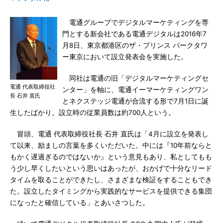
電通グループでデジタルマーケティングを専
門とする新会社である電通デジタルは2016年7
月8日、東京都港区のザ・プリンス パークタワ
ー東京において設立発表会を実施した。
同社は電通の旧「デジタルマーケティングセ
電通 代表取締役社
ンター」を軸に、電通イーマーケティングワン
長 石井 直氏
とネクステッジ電通が合流する形で7月1日に誕
生したばかり。設立時の従業員数は約700人という。
冒頭、電通 代表取締役社長 石井 直氏は「4月に設立を発表し
て以来、励ましの言葉を多くいただいた。中には『10年前ならと
もかく遅過ぎるのではないか』という意見もあり、私としてもも
う少し早くしたいという思いはあったが、おかげで十分なリード
タイムを取ることができたし、さまざまな検証をすることもでき
た。設立したタイミングから実践的なサービスを提供できる集団
になったと確信している」とあいさつした。