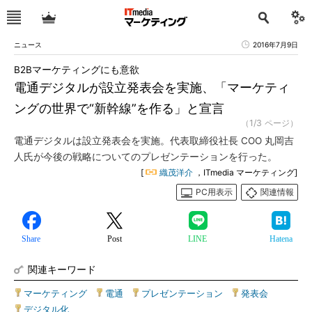
ニュース
2016年7月9日
B2Bマーケティングにも意欲
電通デジタルが設立発表会を実施、「マーケティ
ングの世界で“新幹線”を作る」と宣言
（1/3 ページ）
電通デジタルは設立発表会を実施。代表取締役社長 COO 丸岡吉
人氏が今後の戦略についてのプレゼンテーションを行った。
[
織茂洋介
，ITmedia マーケティング]
PC用表示
関連情報
Share
Post
LINE
Hatena
関連キーワード
マーケティング
|
電通
|
プレゼンテーション
|
発表会
|
デジタル化