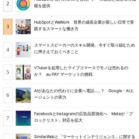
能を提供
HubSpotとWeWork 世界の成長企業が新しい日常で実
践するスマートな働き方
スマートスピーカーのスキル開発、今すぐ取り組むため
に押さえておくべきこと
VTuberを起用したライブコマースでモノは売れるの
か？ au PAY マーケットの挑戦
AIがあなたの代わりに企業へ電話……？ Google・AIエ
ージェントの実力
FacebookとInstagramの広告品質強化へ Metaが「ブ
ロックリスト」対応を拡大
SimilarWebと「マーケットインテリジェンス」に関する