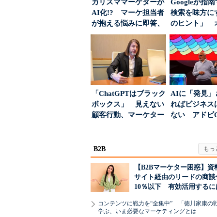
カリスママーケターが
Googleが指
AI化!? マーケ担当者
検索を味方にす
が抱える悩みに即答、
のヒント」 
実力は？
ハウスでは...
「ChatGPTはブラック
AIに「発見
ボックス」 見えない
ればビジネス
顧客行動、マーケター
ない アドビ
に残された打ち...
った、AIエージ
B2B
【B2Bマーケター困惑】資
サイト経由のリードの商談
10％以下 有効活用するに
コンテンツに戦力を“全集中” 「徳川家康の
学ぶ、いま必要なマーケティングとは