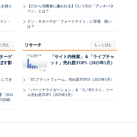
生き残り
【だから消費者に嫌われる】UI／UXの「アンチパタ
ーン」とは？
ヴァン・
ドン・キホーテが「フォートナイト」に登場 狙い
は？
リサーチ
リターゲ
「サイト内検索」＆「ライブチャ
ぼす影
ット」売れ筋TOP5（2025年5月）
」にでき
「ECプラットフォーム」売れ筋TOP10（2025年5月）
「パーソナライゼーション」＆「A／Bテスト」ツー
2024
ル売れ筋TOP5（2025年5月）
の詳細