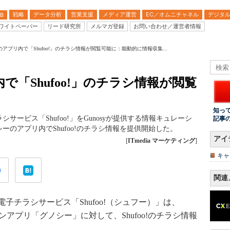
戦略
データ分析
営業支援
メディア運営
EC／オムニチャネル
デジタ
B
ワイトペーパー
リード研究所
メルマガ登録
お問い合わせ／運営者情報
アプリ内で「Shufoo!」のチラシ情報が閲覧可能に：能動的に情報収集...
「Shufoo!」のチラシ情報が閲覧
知っ
シサービス「Shufoo!」をGunosyが提供する情報キュレーシ
記事
のアプリ内でShufoo!のチラシ情報を提供開始した。
アイ
[
ITmedia マーケティング
]
キャ
関連
チラシサービス「Shufoo!（シュフー）」は、
ンアプリ「グノシー」に対して、Shufoo!のチラシ情報