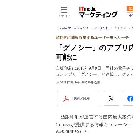
B2
ホ
メディア
ITmedia マーケティング
データ分析
「グノシー」の
能動的に情報収集するユーザー層へリーチ
「グノシー」のアプリ内で
可能に
凸版印刷は2015年9月9日、同社の電子チラ
ョンアプリ「グノシー」と連係し、グノシー
2015年09月10日 16時30分 公開
印刷／PDF
凸版印刷が運営する国内最大級の電子
Gunosyが提供する情報キュレーショ
を提供開始した。