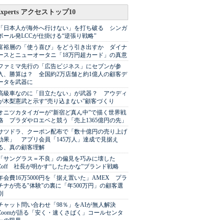
Experts アクセストップ10
「日本人が海外へ行けない」を打ち破る シンガ
ポール発LCCが仕掛ける“逆張り戦略”
富裕層の「使う喜び」をどう引き出すか ダイナ
ースとニューオータニ「18万円超カード」の真意
ファミマ先行の「広告ビジネス」にセブンが参
入、勝算は？ 全国約2万店舗と約1億人の顧客デ
ータを武器に
高級車なのに「目立たない」が武器？ アウディ
が木梨憲武と示す“売り込まない”顧客づくり
オニツカタイガーが“新宿ど真ん中”で描く世界戦
略 プラダやロエベと競う「売上1365億円の先」
サツドラ、クーポン配布で「数十億円の売り上げ
効果」 アプリ会員「145万人」達成で見据え
る、真の顧客理解
「サングラス＝不良」の偏見を巧みに壊した
Zoff 社長が明かす“したたかな”ブランド戦略
年会費16万5000円を「据え置いた」AMEX プラ
チナが売る"体験"の裏に「年500万円」の顧客選
別
チャット問い合わせ「98％」をAIが無人解決
Zoomが語る「安く・速くさばく」コールセンタ