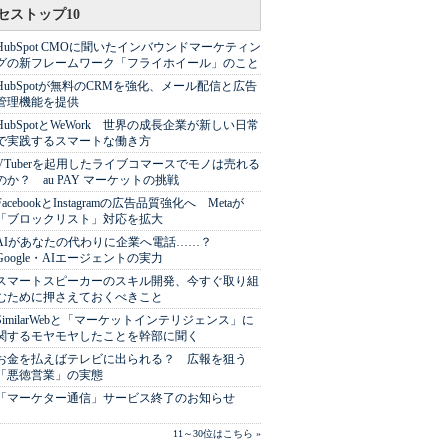
セストップ10
HubSpot CMOに聞いたインバウンドマーケティン
グの新フレームワーク「フライホイール」のこと
HubSpotが無料のCRMを強化、メール配信と広告
管理機能を提供
HubSpotとWeWork 世界の成長企業が新しい日常
で実践するスマートな働き方
VTuberを起用したライブコマースでモノは売れる
のか？ au PAY マーケットの挑戦
FacebookとInstagramの広告品質強化へ Metaが
「ブロックリスト」対応を拡大
AIがあなたの代わりに企業へ電話……？
Google・AIエージェントの実力
スマートスピーカーのスキル開発、今すぐ取り組
むために押さえておくべきこと
SimilarWebと「マーケットインテリジェンス」に
関するモヤモヤしたことを幹部に聞く
お金を払えばテレビに出られる？ 広報を狙う
「悪徳営業」の実態
「マーケター通信」サービス終了のお知らせ
11～30位はこちら »