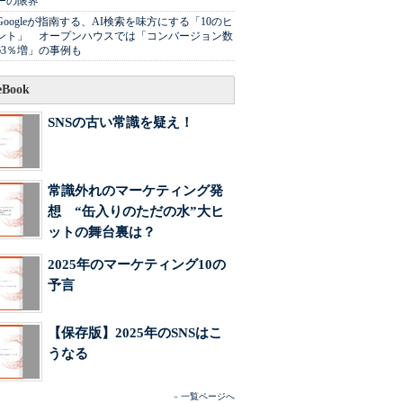
ーの限界
Googleが指南する、AI検索を味方にする「10のヒ
ント」 オープンハウスでは「コンバージョン数
63％増」の事例も
Book
SNSの古い常識を疑え！
常識外れのマーケティング発
想 “缶入りのただの水”大ヒ
ットの舞台裏は？
2025年のマーケティング10の
予言
【保存版】2025年のSNSはこ
うなる
»
一覧ページへ