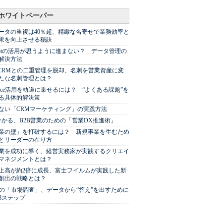
ホワイトペーパー
ータの重複は40％超、精緻な名寄せで業務効率と
果を向上させる秘訣
Spotの活用が思うように進まない？ データ管理の
解決方法
やCRMとの二重管理を脱却、名刺を営業資産に変
たな名刺管理とは？
sforce活用を軌道に乗せるには？ “よくある課題”を
る具体的解決策
ない「CRMマーケティング」の実践方法
分かる、B2B営業のための「営業DX推進術」
業の壁」を打破するには？ 新規事業を生むため
とリーダーの在り方
業を成功に導く、経営実務家が実践するクリエイ
マネジメントとは？
上高が約2倍に成長、富士フイルムが実践した新
創出の戦略とは？
代の「市場調査」、データから“答え”を出すために
3ステップ