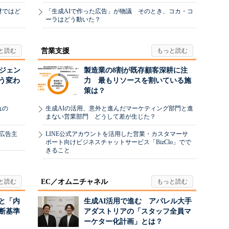
材ではど
「生成AIで作った広告」が物議 そのとき、コカ・コ
ーラはどう動いた？
営業支援
ージェン
製造業の8割が既存顧客深耕に注
う変わ
力 最もリソースを割いている施
策は？
れの
生成AIの活用、意外と進んだマーケティング部門と進
まない営業部門 どうして差が生じた？
、広告主
LINE公式アカウントを活用した営業・カスタマーサ
ポート向けビジネスチャットサービス「BizClo」でで
きること
EC／オムニチャネル
と「内
生成AI活用で進む アパレル大手
断基準
アダストリアの「スタッフ全員マ
ーケター化計画」とは？