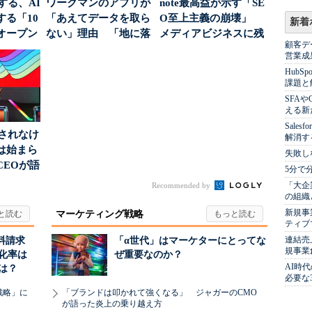
南する、AI
ワークマンのアプリが
note最高益が示す「SE
る「10
「あえてデータを取ら
O至上主義の崩壊」
新着
オープン
ない」理由 「地に落
メディアビジネスに残
顧客デ
ちた顧客満足度」を
された“勝ち筋...
営業成
引...
Hub
課題と
SFA
える新
Sale
」されなけ
解消す
は始まら
失敗し
CEOが語
5分で
...
「大企
Recommended by
の組織
新規事
マーケティング戦略
ティブ
連結売
料請求
「α世代」はマーケターにとってな
規事業
化率は
ぜ重要なのか？
AI時
は？
必要な
戦略」に
「ブランドは叩かれて強くなる」 ジャガーのCMO
が語った炎上の乗り越え方