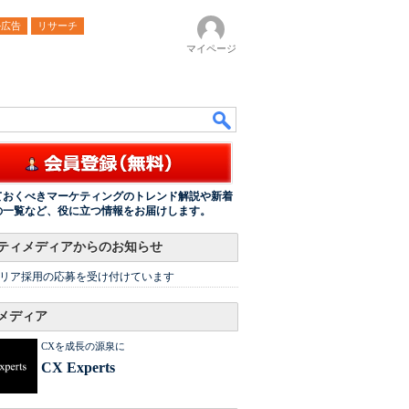
ル広告
リサーチ
マイページ
ておくべきマーケティングのトレンド解説や新着
の一覧など、役に立つ情報をお届けします。
ティメディアからのお知らせ
リア採用の応募を受け付けています
メディア
CXを成長の源泉に
CX Experts