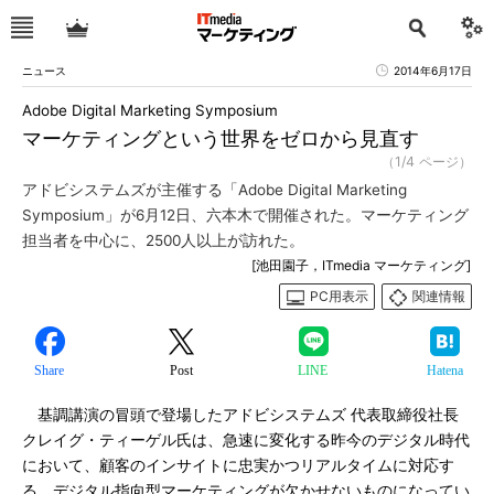
ニュース
2014年6月17日
Adobe Digital Marketing Symposium
マーケティングという世界をゼロから見直す
（1/4 ページ）
アドビシステムズが主催する「Adobe Digital Marketing
Symposium」が6月12日、六本木で開催された。マーケティング
担当者を中心に、2500人以上が訪れた。
[池田園子，ITmedia マーケティング]
PC用表示
関連情報
Share
Post
LINE
Hatena
基調講演の冒頭で登場したアドビシステムズ 代表取締役社長
クレイグ・ティーゲル氏は、急速に変化する昨今のデジタル時代
において、顧客のインサイトに忠実かつリアルタイムに対応す
る、デジタル指向型マーケティングが欠かせないものになってい