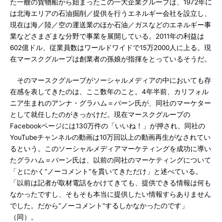
た一艘の貨物船から始まったこの一大企業グループは、1972年に
は北海エリアの石油掘削／提供を行うエネルギー会社を設立し、
現在は海／陸／空の運送業のほか石油／ガスなどのエネルギー事
業などさまざまな分野で事業を展開している。2011年の利益は
602億ドル、従業員数はワールドワイドで15万2000人に上る。現
在マースクグループは創業者の孫娘が指揮をとっているそうだ。
そのマースクグループがソーシャルメディアの中においても存
在感を表してきたのは、ここ数年のこと。4年半前、カリフォル
ニア生まれのアンナ・グラハム＝バーン氏が、同社のマーケター
として就任したのがきっかけだ。現在マースクグループの
Facebookページには130万件の「いいね！」が押され、同社の
YouTubeチャンネルの動画は10万回以上の動画再生がなされてい
るという。このソーシャルメディアマーケティングを成功に導い
たグラハム＝バーン氏は、以前の同社のマーケティングについて
「とにかく“ノーコメント”を貫いてきただけ」と述べている。
「以前は記者が取材電話をかけてきても、提供できる情報は何も
なかったですし、そもそも本当に提供したい情報すらありません
でした。だから“ノーコメント”するしかなかったのです」
（同）。