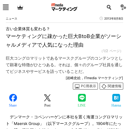
ニュース
2013年8月8日
古い企業体質も変わる？
マーケティングに疎かった巨大BtoB企業がソーシ
ャルメディアで人気になった理由
（1/2 ページ）
巨大コングロマリットであるマースクグループのコンテンツとし
て顕著な特徴がひとつある。それは、個々のグループ社員を通し
てビジネスやサービスを語っていることだ。
[岩崎史絵，ITmedia マーケティング]
PC用表示
関連情報
Share
Post
LINE
Hatena
デンマーク・コペンハーゲンに本社を置く海運コングロマリッ
ト「Maersk Group」（以下マースクグループ）。1904年にたっ