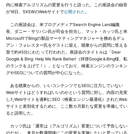
内に検索アルゴリズムの変更を行うと語った。この座談会の録音
が16日、SXSWのWebサイトで
公開された
。
この座談会は、米ブログメディアSearch Engine Land編集
長、ダニー・サリバン氏が司会を担当し、マット・カッツ氏と米
MicrosoftでBingの製品マーケティングマネジャーを務めるデュ
アン・フォレスター氏をゲストに迎え、聴衆からの質問に答える
形で約45分にわたって行われた。座談会のタイトルは「Dear
Google & Bing: Help Me Rank Better!（拝啓Google＆Bing様、私
のランクを上げて！）」となっており、検索エンジンのランキン
グやSEOについての質問が中心になった。
ある聴衆からの、いいコンテンツでもSEOに注力していない
Webサイトはどうすればいいのかという質問に対し、内容の充実
したWebサイトを過剰にSEO（検索エンジン最適化）されたWeb
サイトと差別化するために、ここ数カ月新たな変更を準備してい
ると説明した。
カッツ氏は「通常は（アルゴリズム）変更について予告しない
のだが」、来月か数週間後にこの変更を実施したいと思っている