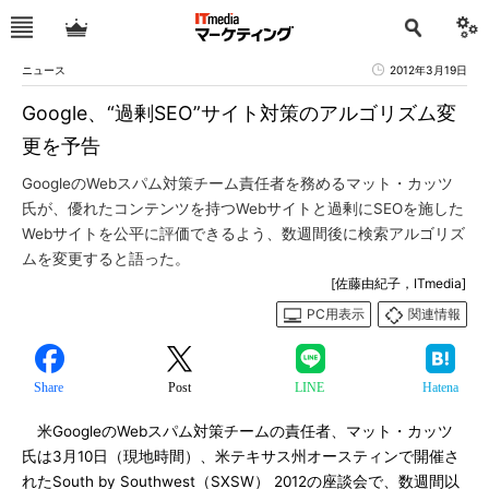
ニュース
2012年3月19日
Google、“過剰SEO”サイト対策のアルゴリズム変
更を予告
GoogleのWebスパム対策チーム責任者を務めるマット・カッツ
氏が、優れたコンテンツを持つWebサイトと過剰にSEOを施した
Webサイトを公平に評価できるよう、数週間後に検索アルゴリズ
ムを変更すると語った。
[佐藤由紀子，ITmedia]
PC用表示
関連情報
Share
Post
LINE
Hatena
米GoogleのWebスパム対策チームの責任者、マット・カッツ
氏は3月10日（現地時間）、米テキサス州オースティンで開催さ
れたSouth by Southwest（SXSW） 2012の座談会で、数週間以