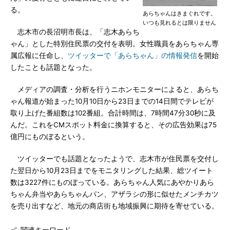
る。
あらちゃんはきまぐれです。
いつも見れるとは限りません
志木市の長沼明市長は、「志木あらち
ゃん」とした特別住民票の交付を表明。女性職員をあらちゃん専
属広報に任命し、
ツイッターで「あらちゃん」の情報発信
を開始
したことも話題となった。
メディアの調査・分析を行うニホンモニターによると、あらち
ゃん報道が始まった10月10日から23日までの14日間でテレビが
取り上げた番組数は102番組。合計時間は、7時間47分30秒に及
んだ。これをCMスポット料金に換算すると、その広告効果は75
億円にものぼるという。
ツイッターでも話題となったようで、志木市が住民票を交付し
た翌日から10月23日までをモニタリングした結果、総ツイート
数は3227件にものぼっている。あらちゃん人気にあやかりあら
ちゃん弁当やあらちゃんパン、アザラシの形に似せたメンチカツ
を売り出すなど、地元の商店街も地域振興に期待を寄せている。
関連キーワード