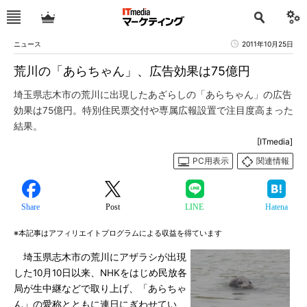
ニュース
2011年10月25日
荒川の「あらちゃん」、広告効果は75億円
埼玉県志木市の荒川に出現したあざらしの「あらちゃん」の広告
効果は75億円。特別住民票交付や専属広報設置で注目度高まった
結果。
[ITmedia]
PC用表示
関連情報
Share
Post
LINE
Hatena
※本記事はアフィリエイトプログラムによる収益を得ています
埼玉県志木市の荒川にアザラシが出現
した10月10日以来、NHKをはじめ民放各
局が生中継などで取り上げ、「あらちゃ
ん」の愛称とともに連日にぎわせてい