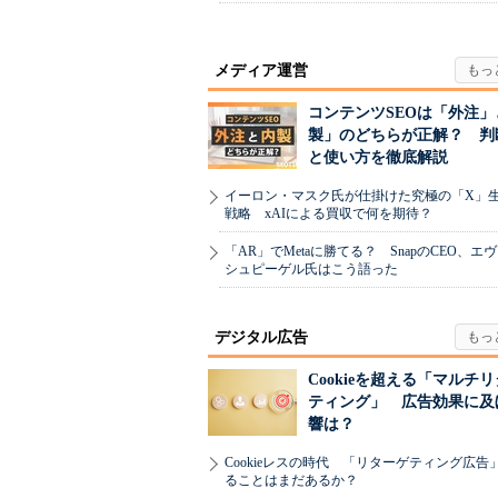
メディア運営
コンテンツSEOは「外注」
製」のどちらが正解？ 判
と使い方を徹底解説
イーロン・マスク氏が仕掛けた究極の「X」
戦略 xAIによる買収で何を期待？
「AR」でMetaに勝てる？ SnapのCEO、エ
シュピーゲル氏はこう語った
デジタル広告
Cookieを超える「マルチ
ティング」 広告効果に及
響は？
Cookieレスの時代 「リターゲティング広告
ることはまだあるか？