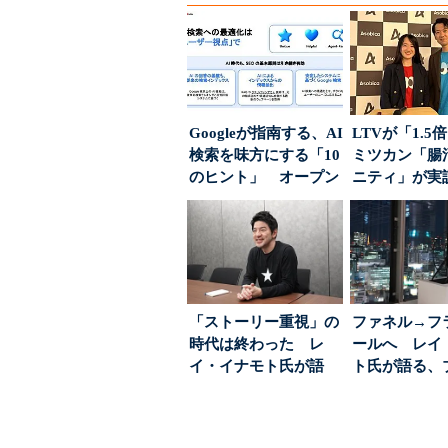
Googleが指南する、AI
LTVが「1.
検索を味方にする「10
ミツカン「腸
のヒント」 オープン
ニティ」が実
ハウスでは...
値上げ時代に選ば
「ストーリー重視」の
ファネル→フ
時代は終わった レ
ールへ レイ
イ・イナモト氏が語
ト氏が語る、
る、信頼を軸にしたブ
が「信頼」を
ラン...
め...