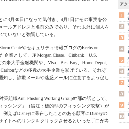
アク
ことに3月30日になって気付き、4月1日にその事実を公
メールアドレスと名前のみであり、それ以外に個人を
れていないと強調している。
Storm Centeやセキュリティ情報ブログのKrebs on
として、JP Morgan Chase、Citibank、U.S.
Oneなどの米大手金融機関や、Visa、Best Buy、Home Depot、
nors、Ritz Carltonなどの多数の大手企業を挙げている。それぞ
通知し、詐欺メールや迷惑メールに注意するよう促し
策組織Anti-Phishing Working Group幹部の話として、
ィッシング」（編注：標的型のフィッシング攻撃）が
えばDisneyに滞在したことのある顧客にDisneyの
サイトへのリンクをクリックさせるといった手口が考