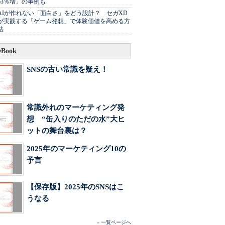
63％増」の事例も
AIが作れない「面白さ」をどう設計？ セガXD
が実践する「ゲーム発想」で体験価値を高める方
法
Book
SNSの古い常識を疑え！
常識外れのマーケティング発
想 “缶入りのただの水”大ヒ
ットの舞台裏は？
2025年のマーケティング10の
予言
【保存版】2025年のSNSはこ
うなる
»
一覧ページへ