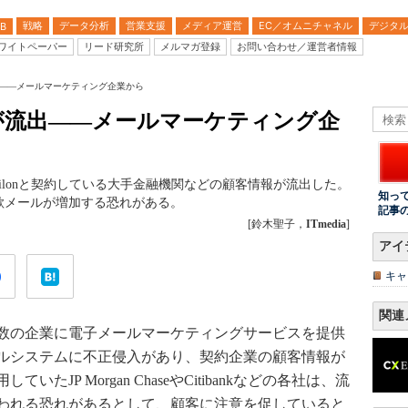
戦略
データ分析
営業支援
メディア運営
EC／オムニチャネル
デジタ
B
ワイトペーパー
リード研究所
メルマガ登録
お問い合わせ／運営者情報
――メールマーケティング企業から
が流出――メールマーケティング企
ilonと契約している大手金融機関などの顧客情報が流出した。
知っ
欺メールが増加する恐れがある。
記事
[鈴木聖子，
ITmedia
]
アイ
キャ
関連
数の企業に電子メールマーケティングサービスを提供
のメールシステムに不正侵入があり、契約企業の顧客情報が
JP Morgan ChaseやCitibankなどの各社は、流
われる恐れがあるとして、顧客に注意を促していると