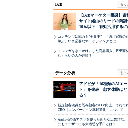
B2B
【B2Bマーケター困惑】資
サイト経由のリードの商談
10％以下 有効活用するに
コンテンツに戦力を“全集中” 「徳川家康の
学ぶ、いま必要なマーケティングとは
メルマガをきっかけにした商品購入、B2B商
れくらいの人が経験？
データ分析
アドビが「10種類のAIエ
ト」を発表 顧客体験はど
る？
新規顧客獲得と既存顧客のLTV向上、それぞ
CRO（コンバージョン率最適化）について
Androidの偽アプリを使った新たな広告詐欺
にもユーザーにも大迷惑な手口とは？