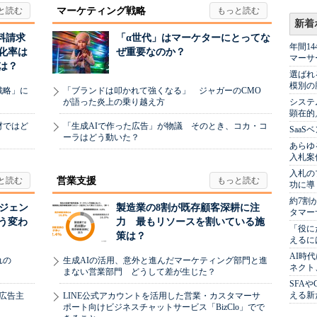
マーケティング戦略
新着
料請求
「α世代」はマーケターにとってな
年間1
化率は
ぜ重要なのか？
マーサ
は？
選ばれ
模別の
戦略」に
「ブランドは叩かれて強くなる」 ジャガーのCMO
システ
が語った炎上の乗り越え方
顕在的
材ではど
「生成AIで作った広告」が物議 そのとき、コカ・コ
Saa
ーラはどう動いた？
あらゆ
入札案
入札の
営業支援
功に導
約7割
ージェン
製造業の8割が既存顧客深耕に注
タマー
う変わ
力 最もリソースを割いている施
「役に
策は？
えるに
AI時
れの
生成AIの活用、意外と進んだマーケティング部門と進
ネクト
まない営業部門 どうして差が生じた？
SFA
える新
、広告主
LINE公式アカウントを活用した営業・カスタマーサ
ポート向けビジネスチャットサービス「BizClo」でで