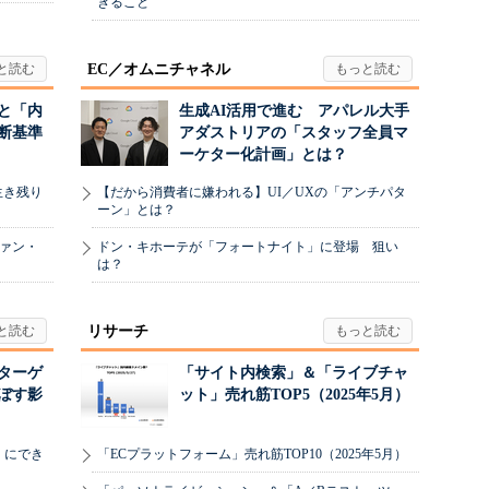
きること
EC／オムニチャネル
と「内
生成AI活用で進む アパレル大手
断基準
アダストリアの「スタッフ全員マ
ーケター化計画」とは？
生き残り
【だから消費者に嫌われる】UI／UXの「アンチパタ
ーン」とは？
ヴァン・
ドン・キホーテが「フォートナイト」に登場 狙い
は？
リサーチ
リターゲ
「サイト内検索」＆「ライブチャ
ぼす影
ット」売れ筋TOP5（2025年5月）
」にでき
「ECプラットフォーム」売れ筋TOP10（2025年5月）