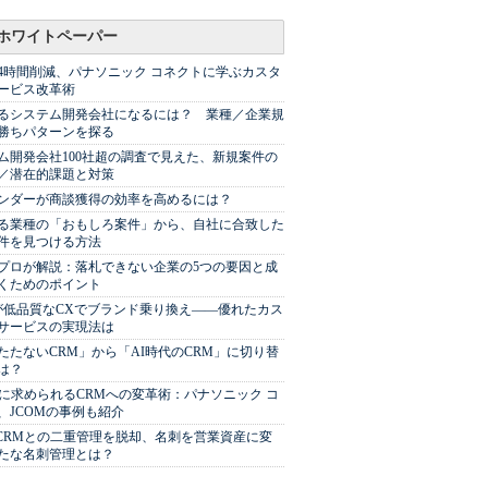
ホワイトペーパー
44時間削減、パナソニック コネクトに学ぶカスタ
ービス改革術
るシステム開発会社になるには？ 業種／企業規
勝ちパターンを探る
ム開発会社100社超の調査で見えた、新規案件の
／潜在的課題と対策
Sベンダーが商談獲得の効率を高めるには？
る業種の「おもしろ案件」から、自社に合致した
件を見つける方法
プロが解説：落札できない企業の5つの要因と成
くためのポイント
が低品質なCXでブランド乗り換え――優れたカス
サービスの実現法は
たたないCRM」から「AI時代のCRM」に切り替
は？
代に求められるCRMへの変革術：パナソニック コ
、JCOMの事例も紹介
やCRMとの二重管理を脱却、名刺を営業資産に変
たな名刺管理とは？