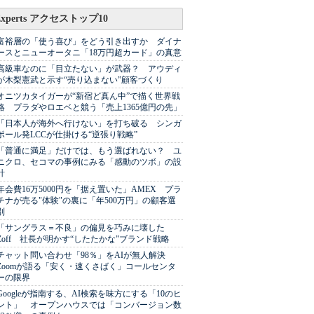
Experts アクセストップ10
富裕層の「使う喜び」をどう引き出すか ダイナ
ースとニューオータニ「18万円超カード」の真意
高級車なのに「目立たない」が武器？ アウディ
が木梨憲武と示す“売り込まない”顧客づくり
オニツカタイガーが“新宿ど真ん中”で描く世界戦
略 プラダやロエベと競う「売上1365億円の先」
「日本人が海外へ行けない」を打ち破る シンガ
ポール発LCCが仕掛ける“逆張り戦略”
「普通に満足」だけでは、もう選ばれない？ ユ
ニクロ、セコマの事例にみる「感動のツボ」の設
計
年会費16万5000円を「据え置いた」AMEX プラ
チナが売る"体験"の裏に「年500万円」の顧客選
別
「サングラス＝不良」の偏見を巧みに壊した
Zoff 社長が明かす“したたかな”ブランド戦略
チャット問い合わせ「98％」をAIが無人解決
Zoomが語る「安く・速くさばく」コールセンタ
ーの限界
Googleが指南する、AI検索を味方にする「10のヒ
ント」 オープンハウスでは「コンバージョン数