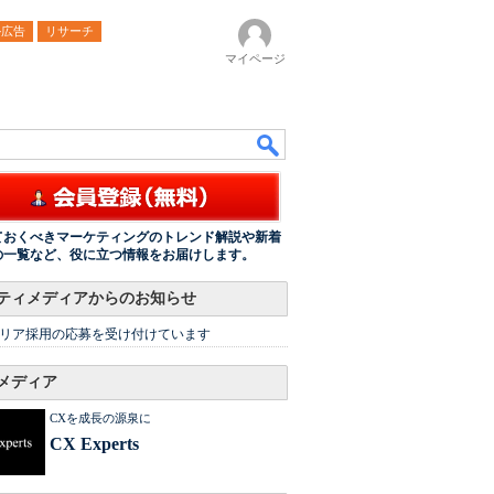
ル広告
リサーチ
マイページ
ておくべきマーケティングのトレンド解説や新着
の一覧など、役に立つ情報をお届けします。
ティメディアからのお知らせ
リア採用の応募を受け付けています
メディア
CXを成長の源泉に
CX Experts