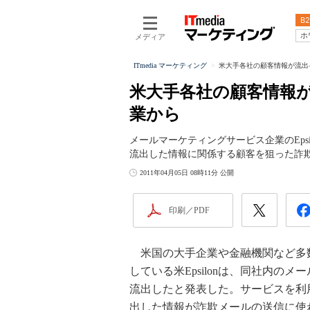
B2
ホ
メディア
ITmedia マーケティング
米大手各社の顧客情報が流出
米大手各社の顧客情報
業から
メールマーケティングサービス企業のEps
流出した情報に関係する顧客を狙った詐
2011年04月05日 08時11分 公開
印刷／PDF
米国の大手企業や金融機関など多
している米Epsilonは、同社内
流出したと発表した。サービスを利用していた
出した情報が詐欺メールの送信に使