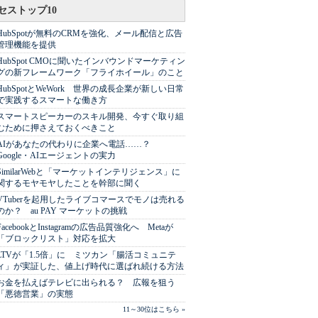
セストップ10
HubSpotが無料のCRMを強化、メール配信と広告
管理機能を提供
HubSpot CMOに聞いたインバウンドマーケティン
グの新フレームワーク「フライホイール」のこと
HubSpotとWeWork 世界の成長企業が新しい日常
で実践するスマートな働き方
スマートスピーカーのスキル開発、今すぐ取り組
むために押さえておくべきこと
AIがあなたの代わりに企業へ電話……？
Google・AIエージェントの実力
SimilarWebと「マーケットインテリジェンス」に
関するモヤモヤしたことを幹部に聞く
VTuberを起用したライブコマースでモノは売れる
のか？ au PAY マーケットの挑戦
FacebookとInstagramの広告品質強化へ Metaが
「ブロックリスト」対応を拡大
LTVが「1.5倍」に ミツカン「腸活コミュニテ
ィ」が実証した、値上げ時代に選ばれ続ける方法
お金を払えばテレビに出られる？ 広報を狙う
「悪徳営業」の実態
11～30位はこちら »