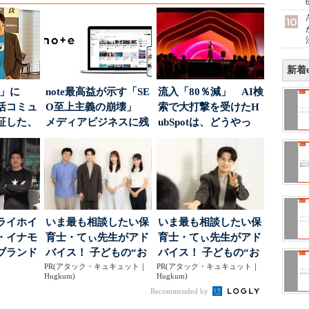
新着e
5倍」に
note最高益が示す「SE
流入「80％減」 AI検
活コミュ
O至上主義の崩壊」
索で大打撃を受けたH
証した、
メディアビジネスに残
ubSpotは、どうやっ
...
された“勝ち筋...
て“未来の顧...
ライホイ
いま最も相談したい保
いま最も相談したい保
・イナモ
育士・てぃ先生がアド
育士・てぃ先生がアド
ブランド
バイス！ 子どもの“お
バイス！ 子どもの“お
得るた
PR(アタック・キュキュット｜
てつだい”に、どん...
PR(アタック・キュキュット｜
てつだい”に、どん...
Hugkum)
Hugkum)
Recommended by