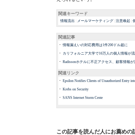
関連キーワード
情報流出
|
メールマーケティング
|
注意喚起
|
関連記事
情報漏えいの対応費用は1件200ドル超に
カリフォルニア大学で16万人の個人情報が
Radissonホテルに不正アクセス、顧客情報
関連リンク
Epsilon Notifies Clients of Unauthorized Entry in
Krebs on Security
SANS Internet Storm Cente
この記事を読んだ人にお薦めの