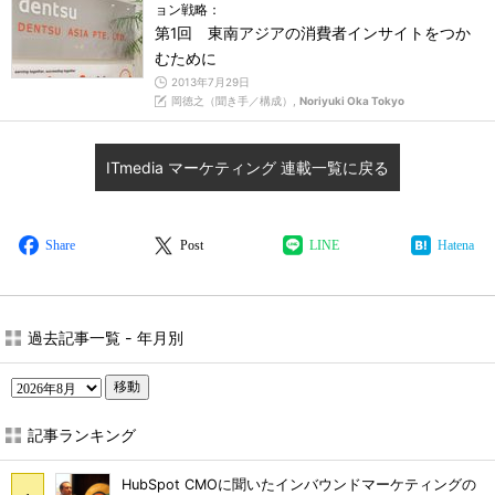
ョン戦略：
第1回 東南アジアの消費者インサイトをつか
むために
2013年7月29日
岡徳之（聞き手／構成）,
Noriyuki Oka Tokyo
ITmedia マーケティング 連載一覧に戻る
Share
Post
LINE
Hatena
過去記事一覧 - 年月別
移動
記事ランキング
HubSpot CMOに聞いたインバウンドマーケティングの