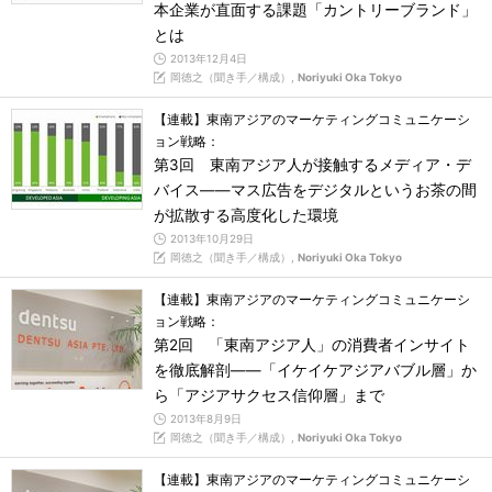
本企業が直面する課題「カントリーブランド」
とは
2013年12月4日
岡徳之（聞き手／構成）,
Noriyuki Oka Tokyo
【連載】東南アジアのマーケティングコミュニケーシ
ョン戦略：
第3回 東南アジア人が接触するメディア・デ
バイス――マス広告をデジタルというお茶の間
が拡散する高度化した環境
2013年10月29日
岡徳之（聞き手／構成）,
Noriyuki Oka Tokyo
【連載】東南アジアのマーケティングコミュニケーシ
ョン戦略：
第2回 「東南アジア人」の消費者インサイト
を徹底解剖――「イケイケアジアバブル層」か
ら「アジアサクセス信仰層」まで
2013年8月9日
岡徳之（聞き手／構成）,
Noriyuki Oka Tokyo
【連載】東南アジアのマーケティングコミュニケーシ