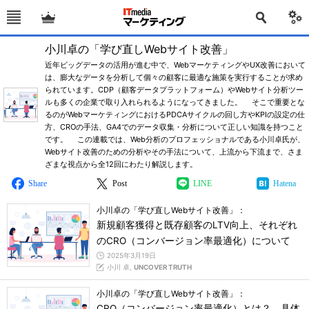
小川卓の「学び直しWebサイト改善」
近年ビッグデータの活用が進む中で、WebマーケティングやUX改善において
は、膨大なデータを分析して個々の顧客に最適な施策を実行することが求め
られています。CDP（顧客データプラットフォーム）やWebサイト分析ツー
ルも多くの企業で取り入れられるようになってきました。 そこで重要とな
るのがWebマーケティングにおけるPDCAサイクルの回し方やKPIの設定の仕
方、CROの手法、GA4でのデータ収集・分析について正しい知識を持つこと
です。 この連載では、Web分析のプロフェッショナルである小川卓氏が、
Webサイト改善のための分析やその手法について、上流から下流まで、さま
ざまな視点から全12回にわたり解説します。
Share
Post
LINE
Hatena
小川卓の「学び直しWebサイト改善」：
新規顧客獲得と既存顧客のLTV向上、それぞれ
のCRO（コンバージョン率最適化）について
2025年3月19日
小川 卓,
UNCOVER TRUTH
小川卓の「学び直しWebサイト改善」：
CRO（コンバージョン率最適化）とは？ 具体