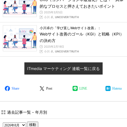
的なプロセスと押さえておきたいポイント
2025年3月5日
小川 卓,
UNCOVER TRUTH
小川卓の「学び直しWebサイト改善」：
Webサイト改善のゴール（KGI）と戦略（KPI）
の決め方
2025年2月19日
小川 卓,
UNCOVER TRUTH
ITmedia マーケティング 連載一覧に戻る
Share
Post
LINE
Hatena
過去記事一覧 - 年月別
移動