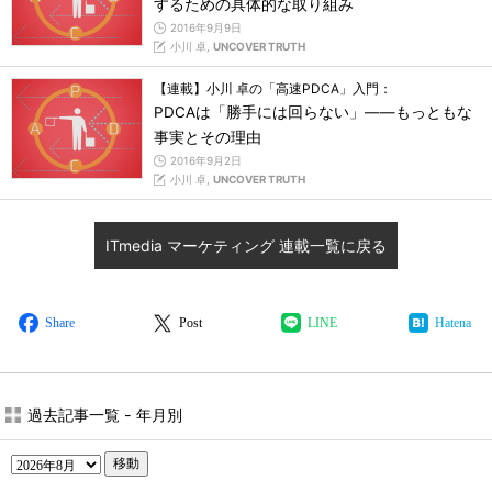
するための具体的な取り組み
2016年9月9日
小川 卓,
UNCOVER TRUTH
【連載】小川 卓の「高速PDCA」入門：
PDCAは「勝手には回らない」――もっともな
事実とその理由
2016年9月2日
小川 卓,
UNCOVER TRUTH
ITmedia マーケティング 連載一覧に戻る
Share
Post
LINE
Hatena
過去記事一覧 - 年月別
移動