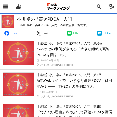
小川 卓の「高速PDCA」入門
「小川 卓の「高速PDCA」入門」の連載記事一覧です。
Share
Post
LINE
Hatena
【連載】小川 卓の「高速PDCA」入門 最終回：
ベネッセの事例が教える「大きな組織で高速
PDCAを回すコツ」
2016年9月23日
小川 卓,
UNCOVER TRUTH
【連載】小川 卓の「高速PDCA」入門 第3回：
新規Webサイトで「いきなり高速PDCA」は可
能か？――「THEO」の事例に学ぶ
2016年9月16日
小川 卓,
UNCOVER TRUTH
【連載】小川 卓の「高速PDCA」入門 第2回：
「できない理由」をつぶして高速PDCAを実現