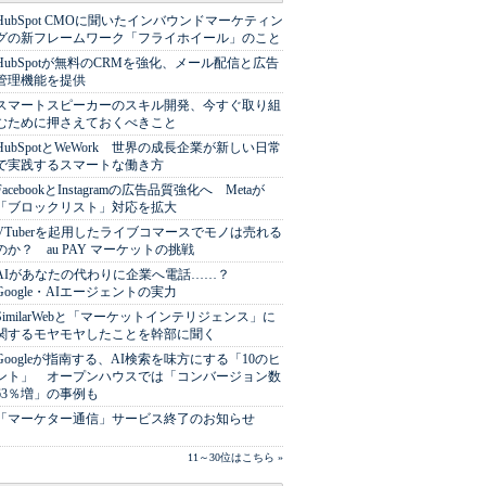
HubSpot CMOに聞いたインバウンドマーケティン
グの新フレームワーク「フライホイール」のこと
HubSpotが無料のCRMを強化、メール配信と広告
管理機能を提供
スマートスピーカーのスキル開発、今すぐ取り組
むために押さえておくべきこと
HubSpotとWeWork 世界の成長企業が新しい日常
で実践するスマートな働き方
FacebookとInstagramの広告品質強化へ Metaが
「ブロックリスト」対応を拡大
VTuberを起用したライブコマースでモノは売れる
のか？ au PAY マーケットの挑戦
AIがあなたの代わりに企業へ電話……？
Google・AIエージェントの実力
SimilarWebと「マーケットインテリジェンス」に
関するモヤモヤしたことを幹部に聞く
Googleが指南する、AI検索を味方にする「10のヒ
ント」 オープンハウスでは「コンバージョン数
63％増」の事例も
「マーケター通信」サービス終了のお知らせ
11～30位はこちら »