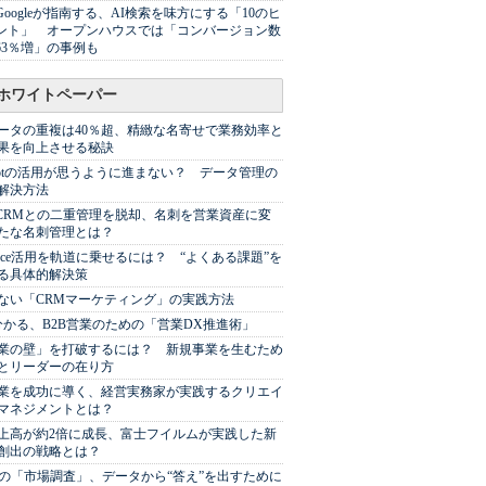
Googleが指南する、AI検索を味方にする「10のヒ
ント」 オープンハウスでは「コンバージョン数
63％増」の事例も
ホワイトペーパー
ータの重複は40％超、精緻な名寄せで業務効率と
果を向上させる秘訣
Spotの活用が思うように進まない？ データ管理の
解決方法
やCRMとの二重管理を脱却、名刺を営業資産に変
たな名刺管理とは？
sforce活用を軌道に乗せるには？ “よくある課題”を
る具体的解決策
ない「CRMマーケティング」の実践方法
分かる、B2B営業のための「営業DX推進術」
業の壁」を打破するには？ 新規事業を生むため
とリーダーの在り方
業を成功に導く、経営実務家が実践するクリエイ
マネジメントとは？
上高が約2倍に成長、富士フイルムが実践した新
創出の戦略とは？
代の「市場調査」、データから“答え”を出すために