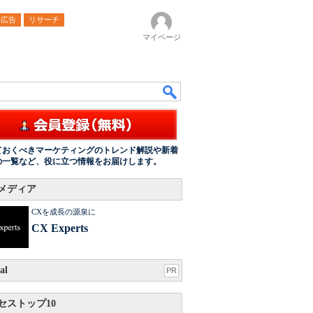
ル広告
リサーチ
マイページ
ておくべきマーケティングのトレンド解説や新着
の一覧など、役に立つ情報をお届けします。
メディア
CXを成長の源泉に
CX Experts
al
PR
セストップ10