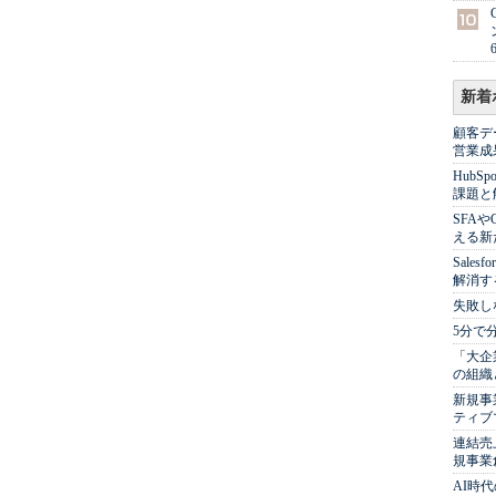
新着
顧客デ
営業成
Hub
課題と
SFA
える新
Sale
解消す
失敗し
5分で
「大企
の組織
新規事
ティブ
連結売
規事業
AI時