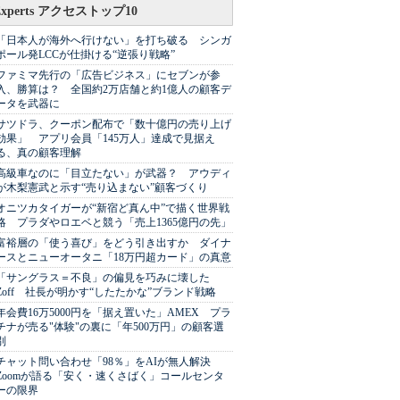
Experts アクセストップ10
「日本人が海外へ行けない」を打ち破る シンガ
ポール発LCCが仕掛ける“逆張り戦略”
ファミマ先行の「広告ビジネス」にセブンが参
入、勝算は？ 全国約2万店舗と約1億人の顧客デ
ータを武器に
サツドラ、クーポン配布で「数十億円の売り上げ
効果」 アプリ会員「145万人」達成で見据え
る、真の顧客理解
高級車なのに「目立たない」が武器？ アウディ
が木梨憲武と示す“売り込まない”顧客づくり
オニツカタイガーが“新宿ど真ん中”で描く世界戦
略 プラダやロエベと競う「売上1365億円の先」
富裕層の「使う喜び」をどう引き出すか ダイナ
ースとニューオータニ「18万円超カード」の真意
「サングラス＝不良」の偏見を巧みに壊した
Zoff 社長が明かす“したたかな”ブランド戦略
年会費16万5000円を「据え置いた」AMEX プラ
チナが売る"体験"の裏に「年500万円」の顧客選
別
チャット問い合わせ「98％」をAIが無人解決
Zoomが語る「安く・速くさばく」コールセンタ
ーの限界