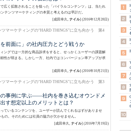
アで広く拡散されることを狙った「バイラルコンテンツ」は、当たれ
コンテンツマーケティングの本質と考えるのは早計だ。
[成田幸久,
ナイル
]
(
2016年12月28日
)
ツマーケティングの“HARD THINGS”に立ち向かう 第4
品を前面に」の社内圧力とどう戦うか
ティングでは一方的な商品訴求をすると、せっかくユーザーの課題解
信頼性が弱まる。しかし一方、社内ではコンバージョン率アップが求
[成田幸久,
ナイル
]
(
2016年10月21日
)
ツマーケティングの“HARD THINGS”に立ち向かう 第3
ルの事例に学ぶ――社内を巻き込むオウンドメ
き出す想定以上のメリットとは？
思っているコンテンツを、ユーザーが読んでくれるはずがありませ
いもの。そのためには社員の協力が欠かせません。
[成田幸久,
ナイル
]
(
2016年7月19日
)