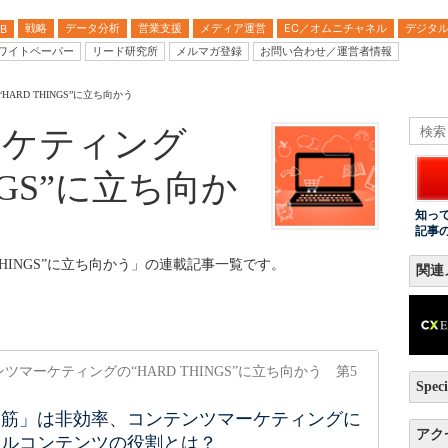
戦略
データ分析
営業支援
メディア運営
EC／オムニチャネル
デジタ
B
ワイトペーパー
リード研究所
メルマガ登録
お問い合わせ／運営者情報
ARD THINGS”に立ち向かう
ーケティング
INGS”に立ち向か
知っ
記事
THINGS”に立ち向かう」の連載記事一覧です。
関連
ツマーケティングの“HARD THINGS”に立ち向かう 第5
Speci
一筋」は非効率、コンテンツマーケティングに
アク
ラルコンテンツの役割とは？