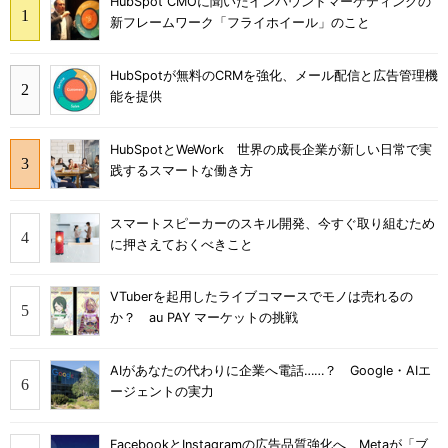
HubSpot CMOに聞いたインバウンドマーケティングの
新フレームワーク「フライホイール」のこと
HubSpotが無料のCRMを強化、メール配信と広告管理機
能を提供
HubSpotとWeWork 世界の成長企業が新しい日常で実
践するスマートな働き方
スマートスピーカーのスキル開発、今すぐ取り組むため
に押さえておくべきこと
VTuberを起用したライブコマースでモノは売れるの
か？ au PAY マーケットの挑戦
AIがあなたの代わりに企業へ電話……？ Google・AIエ
ージェントの実力
FacebookとInstagramの広告品質強化へ Metaが「ブ