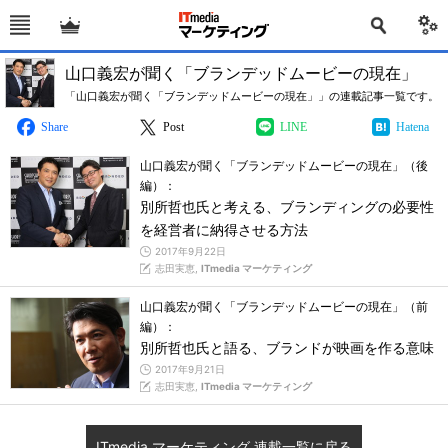
山口義宏が聞く「ブランデッドムービーの現在」
「山口義宏が聞く「ブランデッドムービーの現在」」の連載記事一覧です。
Share
Post
LINE
Hatena
山口義宏が聞く「ブランデッドムービーの現在」（後
編）：
別所哲也氏と考える、ブランディングの必要性
を経営者に納得させる方法
2017年9月22日
志田実恵,
ITmedia マーケティング
山口義宏が聞く「ブランデッドムービーの現在」（前
編）：
別所哲也氏と語る、ブランドが映画を作る意味
2017年9月21日
志田実恵,
ITmedia マーケティング
ITmedia マーケティング 連載一覧に戻る