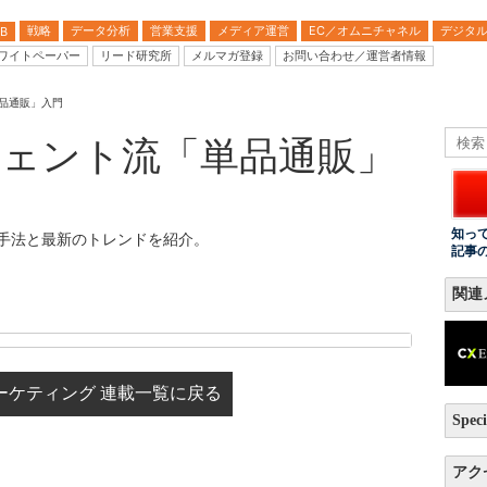
戦略
データ分析
営業支援
メディア運営
EC／オムニチャネル
デジタ
B
ワイトペーパー
リード研究所
メルマガ登録
お問い合わせ／運営者情報
品通販」入門
ェント流「単品通販」
知っ
手法と最新のトレンドを紹介。
記事
関連
a マーケティング 連載一覧に戻る
Speci
アク