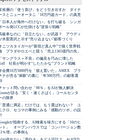
富裕層の「使う喜び」をどう引き出すか ダイナ
ースとニューオータニ「18万円超カード」の真意
「日本人が海外へ行けない」を打ち破る シンガ
ポール発LCCが仕掛ける“逆張り戦略”
高級車なのに「目立たない」が武器？ アウディ
が木梨憲武と示す“売り込まない”顧客づくり
オニツカタイガーが“新宿ど真ん中”で描く世界戦
略 プラダやロエベと競う「売上1365億円の先」
「サングラス＝不良」の偏見を巧みに壊した
Zoff 社長が明かす“したたかな”ブランド戦略
年会費16万5000円を「据え置いた」AMEX プラ
チナが売る"体験"の裏に「年500万円」の顧客選
別
チャット問い合わせ「98％」をAIが無人解決
Zoomが語る「安く・速くさばく」コールセンタ
ーの限界
「普通に満足」だけでは、もう選ばれない？ ユ
ニクロ、セコマの事例にみる「感動のツボ」の設
計
Googleが指南する、AI検索を味方にする「10のヒ
ント」 オープンハウスでは「コンバージョン数
63％増」の事例も
AIが作れない「面白さ」をどう設計？ セガXD