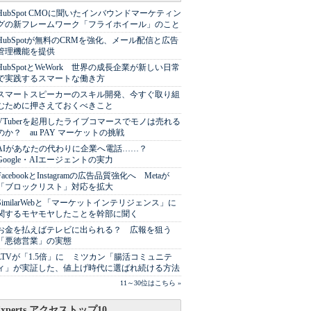
HubSpot CMOに聞いたインバウンドマーケティン
グの新フレームワーク「フライホイール」のこと
HubSpotが無料のCRMを強化、メール配信と広告
管理機能を提供
HubSpotとWeWork 世界の成長企業が新しい日常
で実践するスマートな働き方
スマートスピーカーのスキル開発、今すぐ取り組
むために押さえておくべきこと
VTuberを起用したライブコマースでモノは売れる
のか？ au PAY マーケットの挑戦
AIがあなたの代わりに企業へ電話……？
Google・AIエージェントの実力
FacebookとInstagramの広告品質強化へ Metaが
「ブロックリスト」対応を拡大
SimilarWebと「マーケットインテリジェンス」に
関するモヤモヤしたことを幹部に聞く
お金を払えばテレビに出られる？ 広報を狙う
「悪徳営業」の実態
LTVが「1.5倍」に ミツカン「腸活コミュニテ
ィ」が実証した、値上げ時代に選ばれ続ける方法
11～30位はこちら »
Experts アクセストップ10