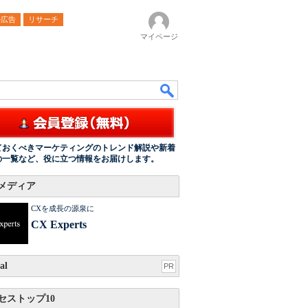
ル広告
リサーチ
マイページ
ておくべきマーケティングのトレンド解説や新着
の一覧など、役に立つ情報をお届けします。
メディア
CXを成長の源泉に
CX Experts
al
PR
セストップ10